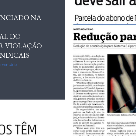
UNCIADO NA
O
AL DO
R VIOLAÇÃO
INDICAIS
omentário