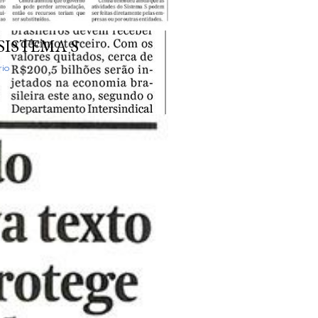
SISTEMA S
io
 13° DEVE SAIR ATÉ
io