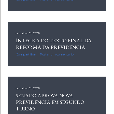
g
e
n
s
outubro 31, 2019
ÍNTEGRA DO TEXTO FINAL DA
REFORMA DA PREVIDÊNCIA
Compartilhar
Postar um comentário
outubro 31, 2019
SENADO APROVA NOVA
PREVIDÊNCIA EM SEGUNDO
TURNO