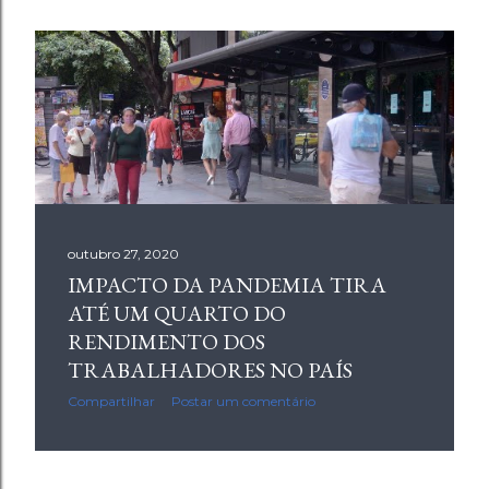
outubro 27, 2020
outubro 27, 2020
IMPACTO DA PANDEMIA TIRA
CONFIANÇA DO COMÉRCIO RECUA 3,8
ATÉ UM QUARTO DO
PONTOS EM OUTUBRO, DIZ FGV
RENDIMENTO DOS
Compartilhar
Postar um comentário
TRABALHADORES NO PAÍS
Compartilhar
Postar um comentário