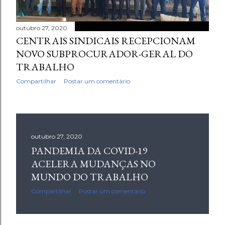
g
e
outubro 27, 2020
n
CENTRAIS SINDICAIS RECEPCIONAM
NOVO SUBPROCURADOR-GERAL DO
s
TRABALHO
Compartilhar
Postar um comentário
outubro 27, 2020
PANDEMIA DA COVID-19
ACELERA MUDANÇAS NO
MUNDO DO TRABALHO
Compartilhar
Postar um comentário