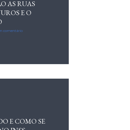
O AS RUAS
UROS E O
O
m comentário
DO E COMO SE