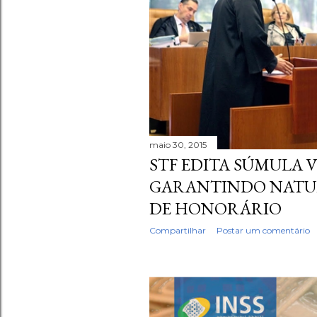
a
g
e
n
s
maio 30, 2015
STF EDITA SÚMULA
GARANTINDO NATU
DE HONORÁRIO
Compartilhar
Postar um comentário