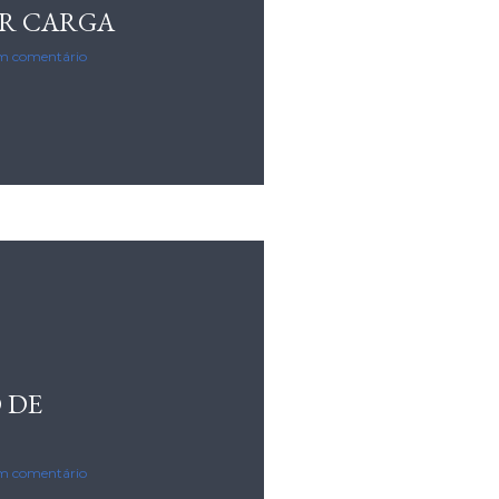
R CARGA
m comentário
 DE
m comentário