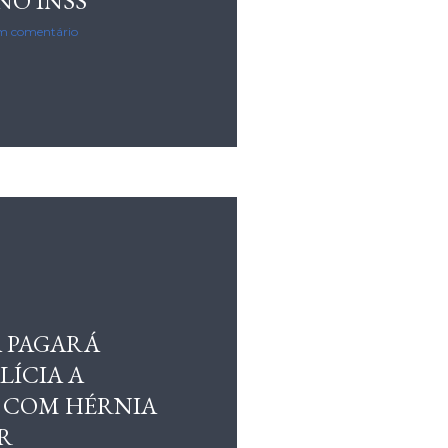
NO INSS
m comentário
A PAGARÁ
LÍCIA A
 COM HÉRNIA
R