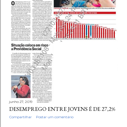
g
e
n
s
junho 27, 2019
DESEMPREGO ENTRE JOVENS É DE 27,2%
Compartilhar
Postar um comentário