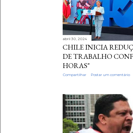
a
g
e
n
abril 30, 2024
CHILE INICIA REDU
s
DE TRABALHO CONFO
HORAS"
Compartilhar
Postar um comentário