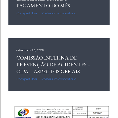
g
PAGAMENTO DO MÊS
e
Compartilhar
Postar um comentário
n
s
setembro 26, 2019
COMISSÃO INTERNA DE
PREVENÇÃO DE ACIDENTES –
CIPA – ASPECTOS GERAIS
Compartilhar
Postar um comentário