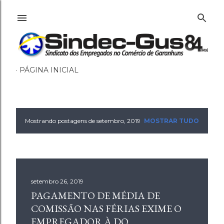
Pular para o conteúdo principal
PÁGINA INICIAL
Mostrando postagens de setembro, 2019
MOSTRAR TUDO
P
o
s
setembro 26, 2019
t
PAGAMENTO DE MÉDIA DE
a
COMISSÃO NAS FÉRIAS EXIME O
EMPREGADOR À DO