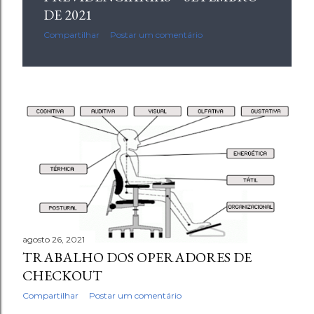
g
DE 2021
e
Compartilhar
Postar um comentário
n
s
agosto 26, 2021
TRABALHO DOS OPERADORES DE
CHECKOUT
Compartilhar
Postar um comentário