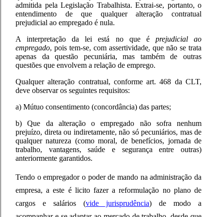
admitida pela Legislação Trabalhista. Extrai-se, portanto, o
entendimento de que qualquer alteração contratual
prejudicial ao empregado é nula.
A interpretação da lei está no que é
prejudicial ao
empregado
, pois tem-se, com assertividade, que não se trata
apenas da questão pecuniária, mas também de outras
questões que envolvem a relação de emprego.
Qualquer alteração contratual, conforme art. 468 da CLT,
deve observar os seguintes requisitos:
a) Mútuo consentimento (concordância) das partes;
b) Que da alteração o empregado não sofra nenhum
prejuízo, direta ou indiretamente, não só pecuniários, mas de
qualquer natureza (como moral, de benefícios, jornada de
trabalho, vantagens, saúde e segurança entre outras)
anteriormente garantidos.
Tendo o empregador o poder de mando na administração da
empresa, a este é licito fazer a reformulação no plano de
cargos e salários (
vide jurisprudência
) de modo a
acompanhar e se adaptar ao mercado de trabalho, desde que