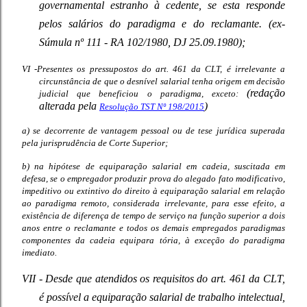
governamental estranho à cedente, se esta responde
pelos salários do paradigma e do reclamante. (ex-
Súmula nº 111 - RA 102/1980, DJ 25.09.1980);
VI -Presentes os pressupostos do art. 461 da CLT, é irrelevante a
circunstância de que o desnível salarial tenha origem em decisão
(redação
judicial que beneficiou o paradigma, exceto:
alterada pela
)
Resolução TST Nº 198/2015
a) se decorrente de vantagem pessoal ou de tese jurídica superada
pela jurisprudência de Corte Superior;
b) na hipótese de equiparação salarial em cadeia, suscitada em
defesa, se o empregador produzir prova do alegado fato modificativo,
impeditivo ou extintivo do direito à equiparação salarial em relação
ao paradigma remoto, considerada irrelevante, para esse efeito, a
existência de diferença de tempo de serviço na função superior a dois
anos entre o reclamante e todos os demais empregados paradigmas
componentes da cadeia equipara tória, à exceção do paradigma
imediato.
VII - Desde que atendidos os requisitos do art. 461 da CLT,
é possível a equiparação salarial de trabalho intelectual,