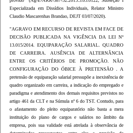
provido" (Ag-E-ARR-387-52.2015.5.05.0122, Subseção I
Especializada em Dissídios Individuais, Relator Ministro
Claudio Mascarenhas Brandao, DEJT 03/07/2020).
"AGRAVO EM RECURSO DE REVISTA EM FACE DE
DECISÃO PUBLICADA NA VIGÊNCIA DA LEI Nº
13.015/2014. EQUIPARAÇÃO SALARIAL. QUADRO
DE CARREIRA. AUSÊNCIA DE ALTERNÂNCIA
ENTRE OS CRITÉRIOS DE PROMOÇÃO. NÃO
CONFIGURAÇÃO DO ÓBICE À PRETENSÃO . A
pretensão de equiparação salarial pressupõe a inexistência de
quadro organizado em carreira, a indicação do empregado e
paradigma e atendimento dos demais requisitos previstos no
artigo 461 da CLT e na Súmula nº 6 do TST. Contudo, para
o afastamento do pleito equiparatório não basta a mera
instituição do plano de cargos e salários no âmbito da
empresa, pois sua validade está atrelada à observância de