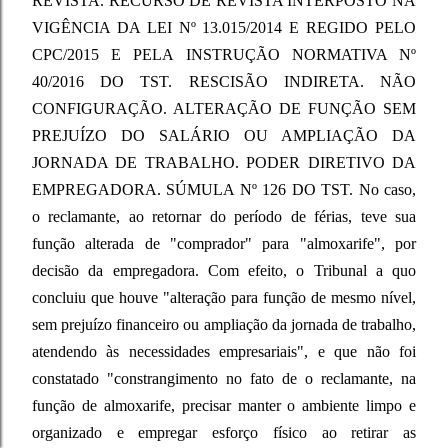
REVISTA. RECURSO DE REVISTA INTERPOSTO NA
VIGÊNCIA DA LEI Nº 13.015/2014 E REGIDO PELO
CPC/2015 E PELA INSTRUÇÃO NORMATIVA Nº
40/2016 DO TST. RESCISÃO INDIRETA. NÃO
CONFIGURAÇÃO. ALTERAÇÃO DE FUNÇÃO SEM
PREJUÍZO DO SALÁRIO OU AMPLIAÇÃO DA
JORNADA DE TRABALHO. PODER DIRETIVO DA
EMPREGADORA. SÚMULA Nº 126 DO TST. No caso,
o reclamante, ao retornar do período de férias, teve sua
função alterada de "comprador" para "almoxarife", por
decisão da empregadora. Com efeito, o Tribunal a quo
concluiu que houve "alteração para função de mesmo nível,
sem prejuízo financeiro ou ampliação da jornada de trabalho,
atendendo às necessidades empresariais", e que não foi
constatado "constrangimento no fato de o reclamante, na
função de almoxarife, precisar manter o ambiente limpo e
organizado e empregar esforço físico ao retirar as