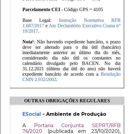
Parcelamento CEI
- Código GPS = 4105
Base Legal:
Instrução Normativa RFB
1.687/2017
e
Ato Declaratório Executivo Coana n°
19/2017
.
Nota¹
: Não havendo expediente bancário, o prazo
deve ser alterado para o dia útil (bancário)
imediatamente anterior ao último dia do mês,
considerando dia não útil os constantes no
calendário divulgado pelo BACEN.
No dia
31.12.2021 (último dia útil do ano) não haverá
expediente bancário de acordo com a
Resolução
CMN 2.932/2002
.
OUTRAS OBRIGAÇÕES REGULARES
E
Social
- Ambiente de
Produção
A
Portaria Conjunta SEPRT/RFB
76/2020
(publicada em 23/10/2020),