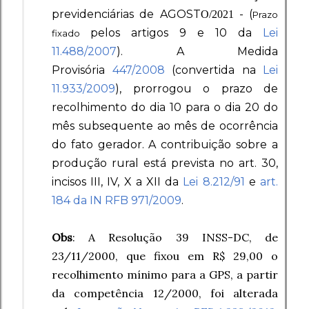
previdenciárias de AGOST
- (
O/2021
Prazo
pelos artigos 9 e 10 da
Lei
fixado
11.488/2007
).
A Medida
Provisória
447/2008
(convertida na
Lei
11.933/2009
), prorrogou o prazo de
recolhimento do dia 10 para o dia 20 do
mês subsequente ao mês de ocorrência
do fato gerador. A contribuição sobre a
produção rural está prevista no art. 30,
incisos III, IV, X a XII da
Lei 8.212/91
e
art.
184 da IN RFB 971/2009
.
Obs
: A Resolução 39 INSS-DC, de
23/11/2000, que fixou em R$ 29,00 o
recolhimento mínimo para a GPS, a partir
da competência 12/2000, foi alterada