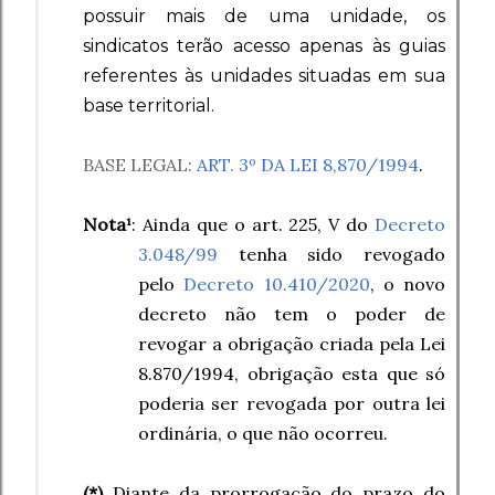
possuir mais de uma unidade, os
sindicatos terão acesso apenas às guias
referentes às unidades situadas em sua
base territorial.
BASE LEGAL:
ART. 3º DA LEI 8,870/1994
.
Nota¹
: Ainda que
o art. 225, V do
Decreto
3.048/99
tenha sido revogado
pelo
Decreto 10.410/2020
, o novo
decreto não tem o poder de
revogar a obrigação criada pela Lei
8.870/1994, obrigação esta que só
poderia ser revogada por outra lei
ordinária, o que não ocorreu.
(*)
Diante da prorrogação do prazo do