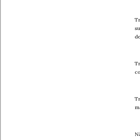
T
s
de
T
co
Tr
ma
N