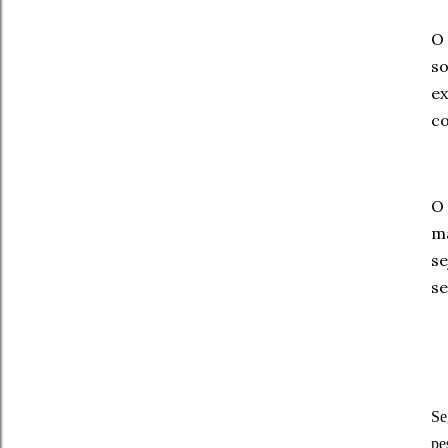
O 
s
ex
co
O
ma
s
se
Se
pe