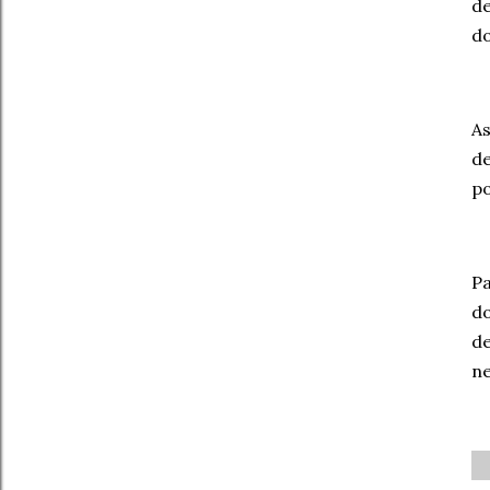
de
do
As
de
po
Pa
d
de
ne