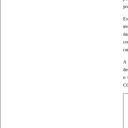
po
Es
te
da
co
ca
A 
de
o 
CO