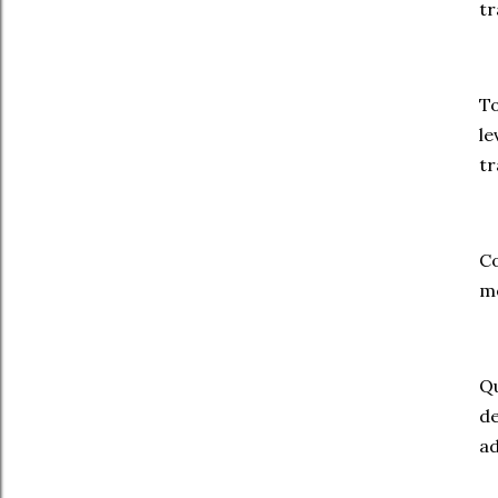
tr
To
le
tr
Co
me
Q
d
ad