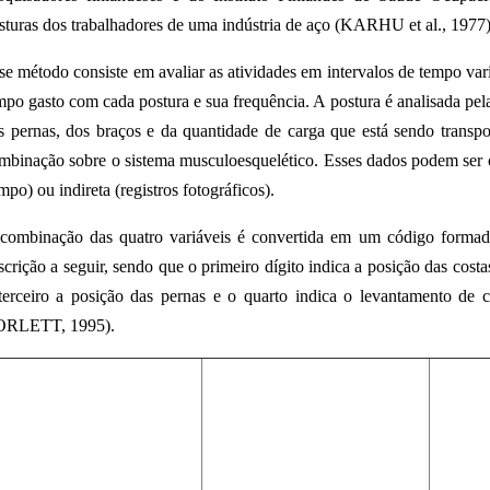
sturas dos trabalhadores de uma indústria de aço (KARHU et al., 1977)
se método consiste em avaliar as atividades em intervalos de tempo var
mpo gasto com cada postura e sua frequência. A postura é analisada pe
s pernas, dos braços e da quantidade de carga que está sendo transpor
mbinação sobre o sistema musculoesquelético. Esses dados podem ser o
mpo) ou indireta (registros fotográficos).
combinação das quatro variáveis é convertida em um código formad
scrição a seguir, sendo que o primeiro dígito indica a posição das cost
terceiro a posição das pernas e o quarto indica o levantamento d
RLETT, 1995).