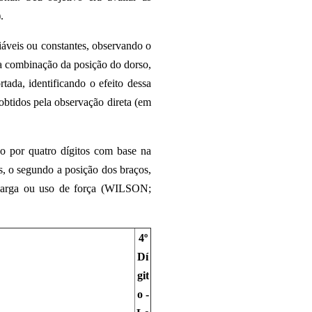
.
iáveis ou constantes, observando o
la combinação da posição do dorso,
tada, identificando o efeito dessa
btidos pela observação direta (em
o por quatro dígitos com base na
as, o segundo a posição dos braços,
e carga ou uso de força (WILSON;
4º
Dí
git
o -