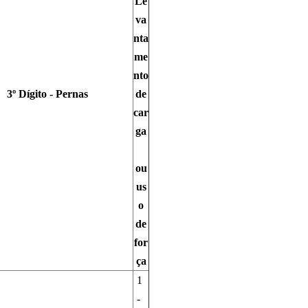
Le
va
nta
me
nto
3º Dígito - Pernas
de
car
ga
ou
us
o
de
for
ça
1
-