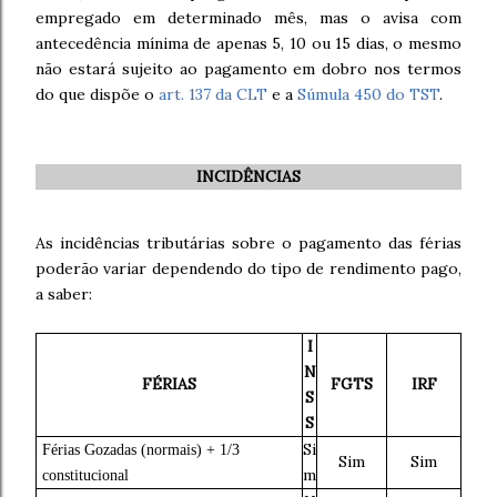
empregado em determinado mês, mas o avisa com
antecedência mínima de apenas 5, 10 ou 15 dias, o mesmo
não estará sujeito ao pagamento em dobro nos termos
do que dispõe o
art. 137 da CLT
e a
Súmula 450 do TST
.
INCIDÊNCIAS
As incidências tributárias sobre o pagamento das férias
poderão variar dependendo do tipo de rendimento pago,
a saber:
I
N
FÉRIAS
FGTS
IRF
S
S
Si
Férias Gozadas (normais) + 1/3
Sim
Sim
m
constitucional