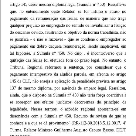
artigo 145 desse mesmo diploma legal (Súmula nº 450). Ressalte-se
que, no entendimento deste Relator, se for ínfimo o atraso no
pagamento da remuneração das férias, de maneira que não traga
qualquer prejuízo ao empregado no sentido de inviabilizar a fruição
do descanso devido, frustrando o objetivo da norma trabalhista, não
se justifica - e não é razoável - que se condene o empregador ao
pagamento em dobro daquela remuneração, sendo inaplicável, em
tal hipótese, a Súmula nº 450. No caso , é incontroverso que a
quitação das férias foi efetuada fora do prazo legal. No entanto, o
Tribunal Regional reformou a sentença, por considerar que o
pagamento intempestivo da aludida parcela, em afronta ao artigo
145 da CLT, não enseja a aplicação da penalidade prevista no artigo
137 do mesmo diploma, por ausência de amparo legal. Ressaltou,
ainda, que o disposto na Súmula nº 450 não teria força coercitiva a
se sobrepor aos efeitos jurídicos decorrentes do princípio da
legalidade. Nesses termos, o acórdão regional apresenta-se em
dissonância com a Súmula nº 450. Recurso de revista de que se
conhece e a que se dá provimento" (RR-112-30.2018.5.12.0017, 4ª
Turma, Relator Ministro Guilherme Augusto Caputo Bastos, DEJT