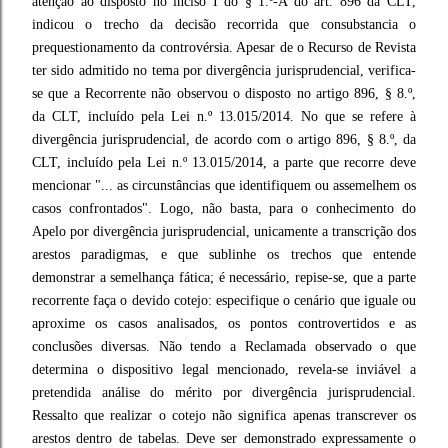
atenção ao disposto no inciso I do § 1.º-A do art. 896 da CLT,
indicou o trecho da decisão recorrida que consubstancia o
prequestionamento da controvérsia. Apesar de o Recurso de Revista
ter sido admitido no tema por divergência jurisprudencial, verifica-
se que a Recorrente não observou o disposto no artigo 896, § 8.º,
da CLT, incluído pela Lei n.º 13.015/2014. No que se refere à
divergência jurisprudencial, de acordo com o artigo 896, § 8.º, da
CLT, incluído pela Lei n.º 13.015/2014, a parte que recorre deve
mencionar "... as circunstâncias que identifiquem ou assemelhem os
casos confrontados". Logo, não basta, para o conhecimento do
Apelo por divergência jurisprudencial, unicamente a transcrição dos
arestos paradigmas, e que sublinhe os trechos que entende
demonstrar a semelhança fática; é necessário, repise-se, que a parte
recorrente faça o devido cotejo: especifique o cenário que iguale ou
aproxime os casos analisados, os pontos controvertidos e as
conclusões diversas. Não tendo a Reclamada observado o que
determina o dispositivo legal mencionado, revela-se inviável a
pretendida análise do mérito por divergência jurisprudencial.
Ressalto que realizar o cotejo não significa apenas transcrever os
arestos dentro de tabelas. Deve ser demonstrado expressamente o