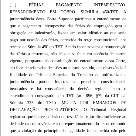
(...). FÉRIAS. PAGAMENTO INTEMPESTIVO.
RESSARCIMENTO EM DOBRO. SÚMULA 450/TST. A
jurisprudência desta Corte Superior pacificou o entendimento de
que o pagamento intempestivo das férias do empregado gera a
obrigação de indenização, fixada em valor idêntico ao que seria
pago por ocasião das férias, acrescida do terço constitucional, nos
termos da Súmula 450 do TST. Sendo incontroversa a remuneração
das férias a destempo, não há que se falar em ausência de norma
vigente, porquanto há consolidação do entendimento desta Corte,
em face de reiteradas decisões no mesmo sentido, em observância à
finalidade do Tribunal Superior do Trabalho de uniformizar a
jurisprudência pátria. Intactos os preceitos constitucionais
invocados e há consonância da decisão regional com o
entendimento consagrado pelo TST (art. 896, §7º, da CLT c/c
Súmula 333 do TST). MULTA POR EMBARGOS DE
DECLARAÇÃO PROTELATÓRIOS. O Tribunal Regional
registrou que houve emissão de tese fática e jurídica suficiente ao
deslinde da controvérsia e ao prequestionamento do tema, de modo
que a violação do princípio da legalidade foi cometida não pelo