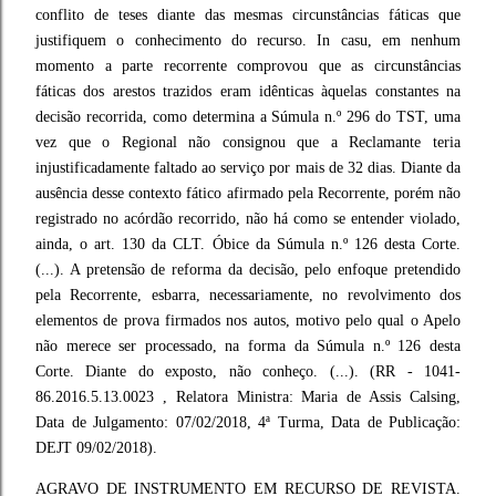
conflito de teses diante das mesmas circunstâncias fáticas que
justifiquem o conhecimento do recurso. In casu, em nenhum
momento a parte recorrente comprovou que as circunstâncias
fáticas dos arestos trazidos eram idênticas àquelas constantes na
decisão recorrida, como determina a Súmula n.º 296 do TST, uma
vez que o Regional não consignou que a Reclamante teria
injustificadamente faltado ao serviço por mais de 32 dias. Diante da
ausência desse contexto fático afirmado pela Recorrente, porém não
registrado no acórdão recorrido, não há como se entender violado,
ainda, o art. 130 da CLT. Óbice da Súmula n.º 126 desta Corte.
(...). A pretensão de reforma da decisão, pelo enfoque pretendido
pela Recorrente, esbarra, necessariamente, no revolvimento dos
elementos de prova firmados nos autos, motivo pelo qual o Apelo
não merece ser processado, na forma da Súmula n.º 126 desta
Corte. Diante do exposto, não conheço. (...). (RR - 1041-
86.2016.5.13.0023 , Relatora Ministra: Maria de Assis Calsing,
Data de Julgamento: 07/02/2018, 4ª Turma, Data de Publicação:
DEJT 09/02/2018).
AGRAVO DE INSTRUMENTO EM RECURSO DE REVISTA.