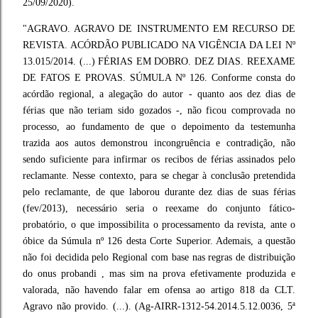
25/09/2020).
"AGRAVO. AGRAVO DE INSTRUMENTO EM RECURSO DE
REVISTA. ACÓRDÃO PUBLICADO NA VIGÊNCIA DA LEI Nº
13.015/2014. (...) FÉRIAS EM DOBRO. DEZ DIAS. REEXAME
DE FATOS E PROVAS. SÚMULA Nº 126. Conforme consta do
acórdão regional, a alegação do autor - quanto aos dez dias de
férias que não teriam sido gozados -, não ficou comprovada no
processo, ao fundamento de que o depoimento da testemunha
trazida aos autos demonstrou incongruência e contradição, não
sendo suficiente para infirmar os recibos de férias assinados pelo
reclamante. Nesse contexto, para se chegar à conclusão pretendida
pelo reclamante, de que laborou durante dez dias de suas férias
(fev/2013), necessário seria o reexame do conjunto fático-
probatório, o que impossibilita o processamento da revista, ante o
óbice da Súmula nº 126 desta Corte Superior. Ademais, a questão
não foi decidida pelo Regional com base nas regras de distribuição
do onus probandi , mas sim na prova efetivamente produzida e
valorada, não havendo falar em ofensa ao artigo 818 da CLT.
Agravo não provido. (...). (Ag-AIRR-1312-54.2014.5.12.0036, 5ª