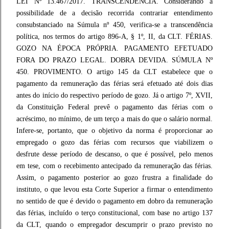
LEI Nº 13.467/2017. TRANSCENDÊNCIA. Considerando a
possibilidade de a decisão recorrida contrariar entendimento
consubstanciado na Súmula nº 450, verifica-se a transcendência
política, nos termos do artigo 896-A, § 1º, II, da CLT. FÉRIAS.
GOZO NA ÉPOCA PRÓPRIA. PAGAMENTO EFETUADO
FORA DO PRAZO LEGAL. DOBRA DEVIDA. SÚMULA Nº
450. PROVIMENTO. O artigo 145 da CLT estabelece que o
pagamento da remuneração das férias será efetuado até dois dias
antes do início do respectivo período de gozo. Já o artigo 7º, XVII,
da Constituição Federal prevê o pagamento das férias com o
acréscimo, no mínimo, de um terço a mais do que o salário normal.
Infere-se, portanto, que o objetivo da norma é proporcionar ao
empregado o gozo das férias com recursos que viabilizem o
desfrute desse período de descanso, o que é possível, pelo menos
em tese, com o recebimento antecipado da remuneração das férias.
Assim, o pagamento posterior ao gozo frustra a finalidade do
instituto, o que levou esta Corte Superior a firmar o entendimento
no sentido de que é devido o pagamento em dobro da remuneração
das férias, incluído o terço constitucional, com base no artigo 137
da CLT, quando o empregador descumprir o prazo previsto no