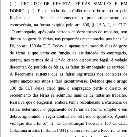
(...). RECURSO DE REVISTA. FÉRIAS SIMPLES E EM
DOBRO. (...). Eis o trecho do acórdão recorrido transcrito pela
Reclamada, a fim de demonstrar o prequestionamento da
controvérsia, na forma exigida pelo art. 896, § 1.º-A, I, da CLT:
"O empregado, após cada período de doze meses de trabalho, tem
direito ao gozo de férias, nas proporções mencionadas nos itens I a
IV, do art. 130 da CLT. Todavia, apenas o número de dias do gozo
de férias é que varia em função da assiduidade do empregado,
porém, nos termos do § 1.º do citado dispositivo legal, é vedado
descontar, do período de férias, as faltas do empregado ao serviço."
A Recorrente sustenta que as faltas registradas nos controles de
ponto anexos aos autos é fato incontroverso. Defende que o artigo
130 da CLT deixa claro que, o empregado perde o direito ao
recebimento das férias se acumular mais de 32 faltas ao trabalho.
Ressalva que o Regional, embora tenha reconhecido a existência de
faltas, determinou o pagamento de férias de forma simples e em
dobro, ignorando a regra contida no referido dispositivo. Aponta
violação dos arts. 5.º, II, da Constituição Federal e 130 da CLT.
Colaciona arestos (a fls. 321/341). Observa-se que a Recorrente, em