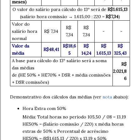
meses)
O valor do salário para cálculo do 13º será de
R$1.615,13
(salário hora comissão → 1.615,00 : 220 =
R$7,34
)
Valor do
R$
R$
salário hora
R$ 7,34
-
-
7,34
7,34
normal
Valor da
R$18,6
R$
R$
R$
R$48,41
média
5
14,24
1.615,13
325,43
A base para cálculo do 13º salário será a soma
R$
das médias
2.021,8
de (HE 50% + HE70% + DSR + média comissões
6
+ DSR comissões)
Demonstrativo dos cálculos das médias (ver
nota
abaixo):
Hora Extra com 50%
Média: Total horas no período 105,50 / 08 = 13,19
HE50% = (Salário comissão / 220) x média horas
extras de 50% x Percentual de acréscimo
HE50% = (R$1.615,13 / 220) x 13,19 x 50%