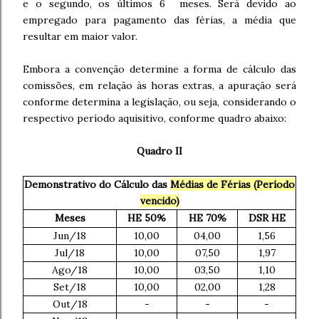
e o segundo, os últimos 6 meses. Será devido ao
empregado para pagamento das férias, a média que
resultar em maior valor.
Embora a convenção determine a forma de cálculo das
comissões, em relação às horas extras, a apuração será
conforme determina a legislação, ou seja, considerando o
respectivo período aquisitivo, conforme quadro abaixo:
Quadro II
Demonstrativo do Cálculo das
Médias de Férias (Período
vencido)
Meses
HE 50%
HE 70%
DSR HE
Jun/18
10,00
04,00
1,56
Jul/18
10,00
07,50
1,97
Ago/18
10,00
03,50
1,10
Set/18
10,00
02,00
1,28
Out/18
-
-
-