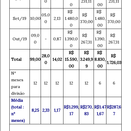
0
231,11
231,11
0
00
R$
R$
05,0
R$
R$
Set/19
10,00
2,13
1.480,0
1.480,
0
370,00
370,00
0
00
R$
R$
09,0
R$
R$
Out/19
-
0,87
1.390,0
1.390,
0
267,31
267,31
0
00
R$
R$
R$
28,0
R$
Total
99,00
14,02
15.590,
3.249,9
8.830,
0
1.726,03
00
9
00
Nº
meses
12
12
12
12
12
6
6
para
divisão
Média
(total :
R$1.299,
R$270,
R$1.47
R$287,6
8,25
2,33
1,17
nº
17
83
1,67
7
meses)