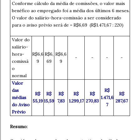
Conforme cálculo da média de comissões, o valor mais
benéfico ao empregado foi a média dos últimos 6 meses.
O valor do salário-hora-comissão a ser considerado
para o aviso prévio será de = R$6,69 (R$1.471,67 : 220)
Valor do
salário-
hora-
R$6,6
R$6,
R$6,6
-
-
-
-
comissã
9
69
9
o
normal
Valor
das
R$
R$
R$
R$
R$
R$
R$
médias
1.471,6
55,19
15,59
7,83
1.299,17
270,83
287,67
do Aviso
7
Prévio
Resumo: