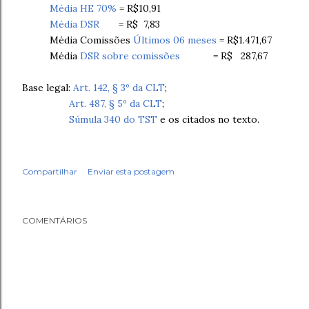
Média HE 70%
= R$10,91
Média DSR
= R$ 7,83
Média Comissões
Últimos 06 meses
= R$1.471,67
Média
DSR sobre comissões
= R$ 287,67
Base legal:
Art. 142, § 3º da CLT
;
Art. 487, § 5º da CLT
;
Súmula 340 do TST
e os citados no texto.
Compartilhar
Enviar esta postagem
COMENTÁRIOS