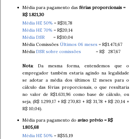
Média para pagamento das
férias proporcionais =
R$ 1.821,30
Média HE 50%
= R$31,78
Média HE 70%
= R$20,14
Média DSR
= R$10,04
Média Comissões
Últimos 06 meses
= R$1.471,67
Média
DSR sobre comissões
= R$ 287,67
Nota
: Da mesma forma, entendemos que o
empregador também estaria agindo na legalidade
se adotar a média dos últimos 12 meses para o
cálculo das férias proporcionais, o que resultaria
no valor de R$1.631,96 como base de cálculo, ou
seja, (R$ 1.299,17 + R$ 270,83 + R$ 31,78 + R$ 20,14 +
R$ 10,04).
Média para pagamento do
aviso prévio = R$
1.805,68
Média HE 50%
= R$55,19