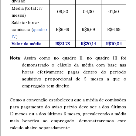
divisão
Média (total : nº
09,50
04,30
01,50
meses)
Salário-hora-
comissão (
quadro
R$6,69
R$6,69
R$6,69
IV
)
Valor da média
R$31,78
R$20,14
R$10,04
Nota
: Assim como no quadro II, no quadro III foi
demonstrado o cálculo da média com base nas
horas efetivamente pagas dentro do período
aquisitivo proporcional de 5 meses a que o
empregado tem direito.
Como a convenção estabeleceu que a média de comissões
para pagamento do aviso prévio deve ser a dos últimos
12 meses ou a dos últimos 6 meses, prevalecendo a média
mais benéfica ao empregado, demonstraremos este
cálculo abaixo separadamente.