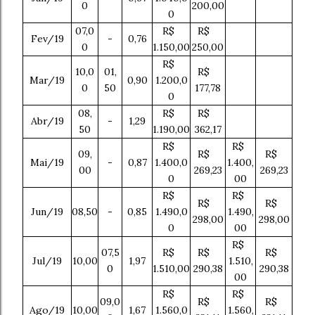
0
200,00
0
07,0
R$
R$
Fev/19
-
0,76
0
1.150,00
250,00
R$
10,0
01,
R$
Mar/19
0,90
1.200,0
0
50
177,78
0
08,
R$
R$
Abr/19
-
1,29
50
1.190,00
362,17
R$
R$
09,
R$
R$
Mai/19
-
0,87
1.400,0
1.400,
00
269,23
269,23
0
00
R$
R$
R$
R$
Jun/19
08,50
-
0,85
1.490,0
1.490,
298,00
298,00
0
00
R$
07,5
R$
R$
R$
Jul/19
10,00
1,97
1.510,
0
1.510,00
290,38
290,38
00
R$
R$
09,0
R$
R$
Ago/19
10,00
1,67
1.560,0
1.560,