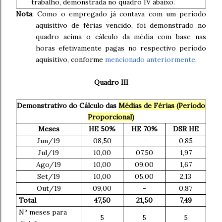
trabalho, demonstrada no quadro IV abaixo.
Nota
: Como o empregado já contava com um período
aquisitivo de férias vencido, foi demonstrado no
quadro acima o cálculo da média com base nas
horas efetivamente pagas no respectivo período
aquisitivo, conforme
mencionado anteriormente
.
Quadro III
Demonstrativo do Cálculo das
Médias de Férias (Período
Proporcional)
Meses
HE 50%
HE 70%
DSR HE
Jun/19
08,50
-
0,85
Jul/19
10,00
07,50
1,97
Ago/19
10,00
09,00
1,67
Set/19
10,00
05,00
2,13
Out/19
09,00
-
0,87
Total
47,50
21,50
7,49
Nº meses para
5
5
5