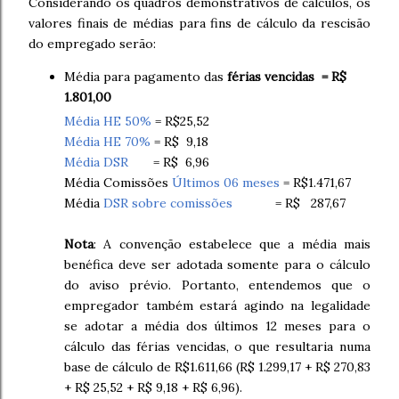
Considerando os quadros demonstrativos de cálculos, os
valores finais de médias para fins de cálculo da rescisão
do empregado serão:
Média para pagamento das
férias vencidas = R$
1.801,00
Média HE 50%
= R$25,52
Média HE 70%
= R$ 9,18
Média DSR
= R$ 6,96
Média Comissões
Últimos 06 meses
= R$1.471,67
Média
DSR sobre comissões
= R$ 287,67
Nota
: A convenção estabelece que a média mais
benéfica deve ser adotada somente para o cálculo
do aviso prévio. Portanto, entendemos que o
empregador também estará agindo na legalidade
se adotar a média dos últimos 12 meses para o
cálculo das férias vencidas, o que resultaria numa
base de cálculo de R$1.611,66 (R$ 1.299,17 + R$ 270,83
+ R$ 25,52 + R$ 9,18 + R$ 6,96).