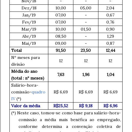
Nov/18
-
-
-
Dez/18
10,00
05,00
2,04
Jan/19
07,00
-
0,67
Fev/19
07,00
-
0,76
Mar/19
10,00
01,50
0,90
Abr/19
08,50
-
1,29
Mai/19
09,00
-
0,87
Total
91,50
23,50
12,44
Nº meses para
12
12
12
divisão
Média do ano
7,63
1,96
1,04
(total : nº meses)
Salário-hora-
comissão-
quadro
R$ 6,69
R$ 6,69
R$ 6,69
IV
(*)
Valor da média
R$25,52
R$ 9,18
R$ 6,96
(*) Neste caso, tomou-se como base para salário-hora-
comissão a média mais benéfica ao empregado,
conforme determina a convenção coletiva de