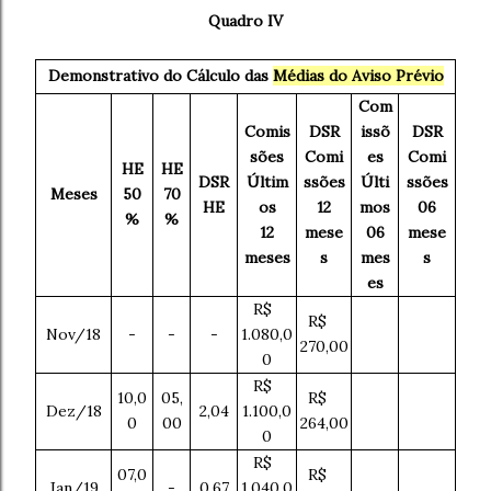
Quadro IV
Demonstrativo do Cálculo das
Médias do Aviso Prévio
Com
Comis
DSR
issõ
DSR
sões
Comi
es
Comi
HE
HE
DSR
Últim
ssões
Últi
ssões
Meses
50
70
HE
os
12
mos
06
%
%
12
mese
06
mese
meses
s
mes
s
es
R$
R$
Nov/18
-
-
-
1.080,0
270,00
0
R$
10,0
05,
R$
Dez/18
2,04
1.100,0
0
00
264,00
0
R$
07,0
R$
Jan/19
-
0,67
1.040,0