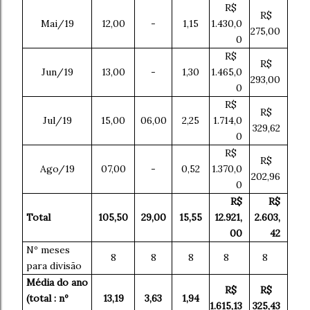
R$
R$
Mai/19
12,00
-
1,15
1.430,0
275,00
0
R$
R$
Jun/19
13,00
-
1,30
1.465,0
293,00
0
R$
R$
Jul/19
15,00
06,00
2,25
1.714,0
329,62
0
R$
R$
Ago/19
07,00
-
0,52
1.370,0
202,96
0
R$
R$
Total
105,50
29,00
15,55
12.921,
2.603,
00
42
Nº meses
8
8
8
8
8
para divisão
Média do ano
R$
R$
(total : nº
13,19
3,63
1,94
1.615,13
325,43