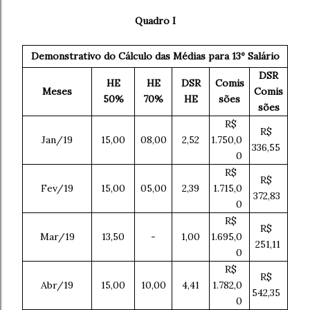
Quadro I
Demonstrativo do Cálculo das Médias para 13º Salário
DSR
HE
HE
DSR
Comis
Meses
Comis
50%
70%
HE
sões
sões
R$
R$
Jan/19
15,00
08,00
2,52
1.750,0
336,55
0
R$
R$
Fev/19
15,00
05,00
2,39
1.715,0
372,83
0
R$
R$
Mar/19
13,50
-
1,00
1.695,0
251,11
0
R$
R$
Abr/19
15,00
10,00
4,41
1.782,0
542,35
0