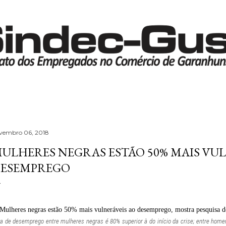
Pular para o conteúdo principal
vembro 06, 2018
ULHERES NEGRAS ESTÃO 50% MAIS VUL
ESEMPREGO
a de desemprego entre mulheres negras é 80% superior à do início da crise; entre homens