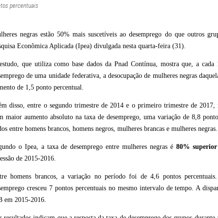
tos percentuais
lheres negras estão 50% mais suscetíveis ao desemprego do que outros grup
squisa Econômica Aplicada (Ipea) divulgada nesta quarta-feira (31).
estudo, que utiliza como base dados da Pnad Contínua, mostra que, a cada 
semprego de uma unidade federativa, a desocupação de mulheres negras daque
mento de 1,5 ponto percentual.
ém disso, entre o segundo trimestre de 2014 e o primeiro trimestre de 2017, 
m maior aumento absoluto na taxa de desemprego, uma variação de 8,8 pontos 
dos entre homens brancos, homens negros, mulheres brancas e mulheres negras.
gundo o Ipea, a taxa de desemprego entre mulheres negras é
80% superior
cessão de 2015-2016.
tre homens brancos, a variação no período foi de 4,6 pontos percentuais
semprego cresceu 7 pontos percentuais no mesmo intervalo de tempo. A dispar
B em 2015-2016.
s resultados indicam que a resposta da taxa de desemprego dos grupos durante a 