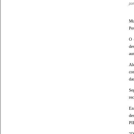
pon
Mu
Pe
O 
de
au
Al
co
da
Se
re
En
de
PI
“O