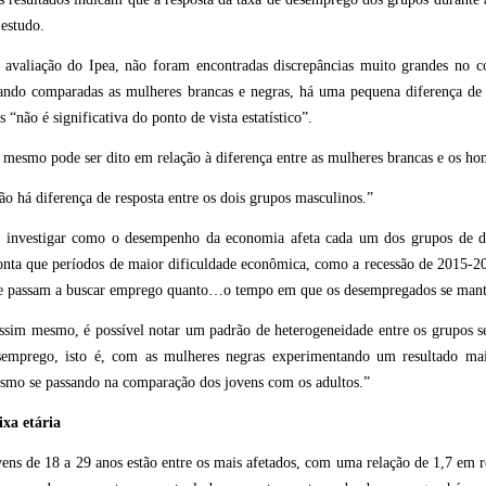
 estudo.
 avaliação do Ipea, não foram encontradas discrepâncias muito grandes no 
ando comparadas as mulheres brancas e negras, há uma pequena diferença de 
 “não é significativa do ponto de vista estatístico”.
 mesmo pode ser dito em relação à diferença entre as mulheres brancas e os ho
ão há diferença de resposta entre os dois grupos masculinos.”
 investigar como o desempenho da economia afeta cada um dos grupos de dif
onta que períodos de maior dificuldade econômica, como a recessão de 2015-2
e passam a buscar emprego quanto…o tempo em que os desempregados se mant
ssim mesmo, é possível notar um padrão de heterogeneidade entre os grupos se
semprego, isto é, com as mulheres negras experimentando um resultado ma
smo se passando na comparação dos jovens com os adultos.”
ixa etária
vens de 18 a 29 anos estão entre os mais afetados, com uma relação de 1,7 em 