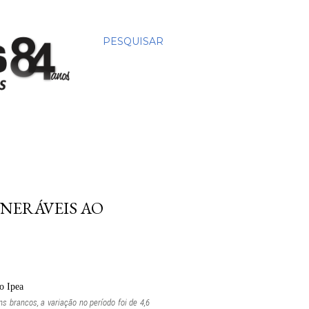
PESQUISAR
NERÁVEIS AO
 brancos, a variação no período foi de 4,6