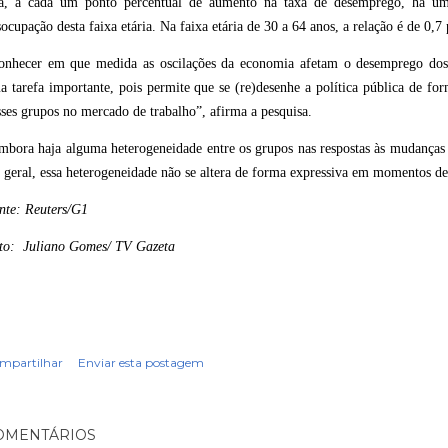
ja, a cada um ponto percentual de aumento na taxa de desemprego, há um
ocupação desta faixa etária. Na faixa etária de 30 a 64 anos, a relação é de 0,7
onhecer em que medida as oscilações da economia afetam o desemprego dos 
a tarefa importante, pois permite que se (re)desenhe a política pública de fo
sses grupos no mercado de trabalho”, afirma a pesquisa.
mbora haja alguma heterogeneidade entre os grupos nas respostas às mudanças
 geral, essa heterogeneidade não se altera de forma expressiva em momentos de
nte: Reuters/G1
to: Juliano Gomes/ TV Gazeta
mpartilhar
Enviar esta postagem
OMENTÁRIOS