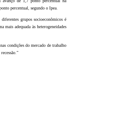
 avanço de 1,7 ponto percentual na
 ponto percentual, segundo o Ipea.
diferentes grupos socioeconômicos é
rma mais adequada às heterogeneidades
 nas condições do mercado de trabalho
 recessão.”