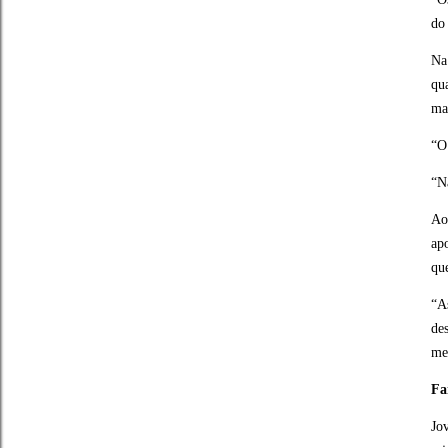
do
Na
qu
mas
“O
“N
Ao
ap
qu
“A
de
me
Fa
Jo