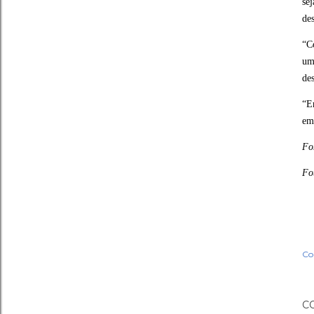
se
des
“C
um
de
“E
em
Fo
Fo
Co
C