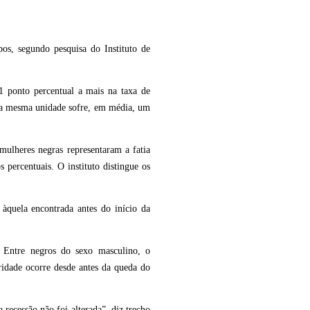
os, segundo pesquisa do Instituto de
1 ponto percentual a mais na taxa de
la mesma unidade sofre, em média, um
mulheres negras representaram a fatia
percentuais. O instituto distingue os
àquela encontrada antes do início da
. Entre negros do sexo masculino, o
idade ocorre desde antes da queda do
recessão não foi alterada”, diz trecho