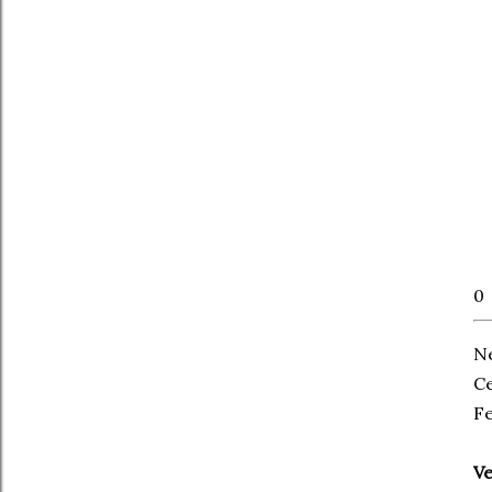
0
Ne
Ce
Fe
Ve