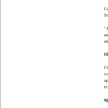
Co
Te
“ 
as
si
OI
Co
co
ap
tr
A