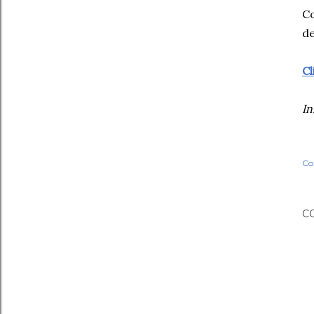
Co
de
Cl
In
Co
C