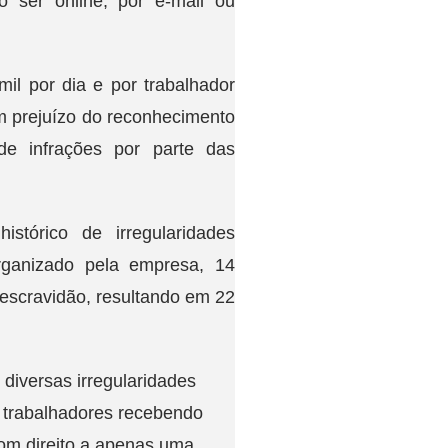
o ser online, por e-mail ou
l por dia e por trabalhador
m prejuízo do reconhecimento
de infrações por parte das
tórico de irregularidades
rganizado pela empresa, 14
escravidão, resultando em 22
 diversas irregularidades
 trabalhadores recebendo
om direito a apenas uma