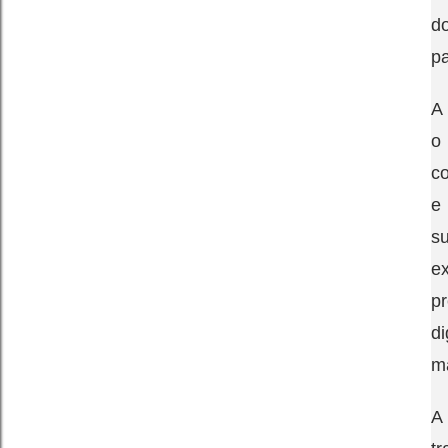
do
p
A 
o
co
e
s
e
p
d
ma
A