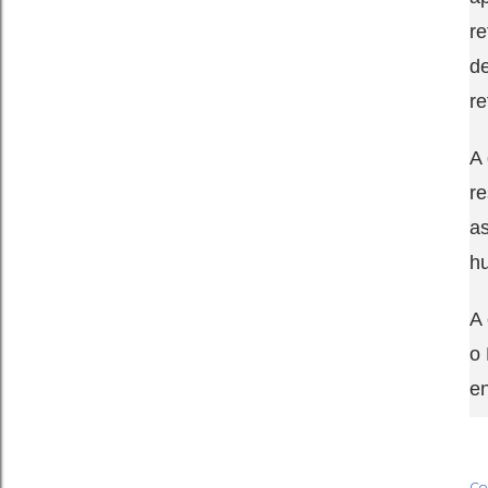
re
d
re
A 
r
as
h
A 
o 
en
Co