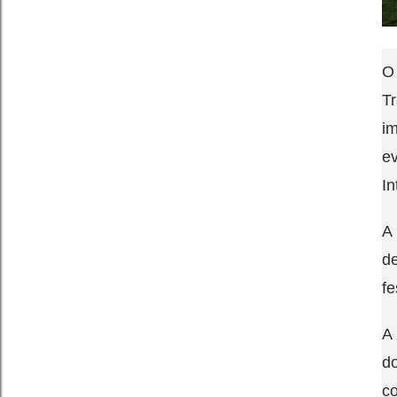
O 
Tr
i
e
In
A
d
fe
A
d
c