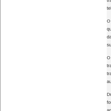
t
te
O
q
d
s
O
t
tr
au
Du
f
ap