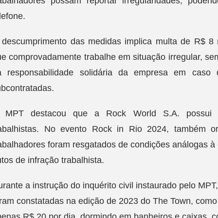
rabalhadores possam reportar irregularidades, podend
lefone.
 descumprimento das medidas implica multa de R$ 8 mi
ue comprovadamente trabalhe em situação irregular, se
a responsabilidade solidária da empresa em caso 
ubcontratadas.
 MPT destacou que a Rock World S.A. possui his
rabalhistas. No evento Rock in Rio 2024, também o
abalhadores foram resgatados de condições análogas à 
tos de infração trabalhista.
rante a instrução do inquérito civil instaurado pelo MPT,
oram constatadas na edição de 2023 do The Town, como
enas R$ 20 por dia, dormindo em banheiros e caixas, c