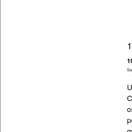
1
1
Sa
U
C
o
p
q