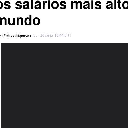
os salários mais alt
mundo
Yahoo Finanças
qui, 26 de jul 18:44 BRT