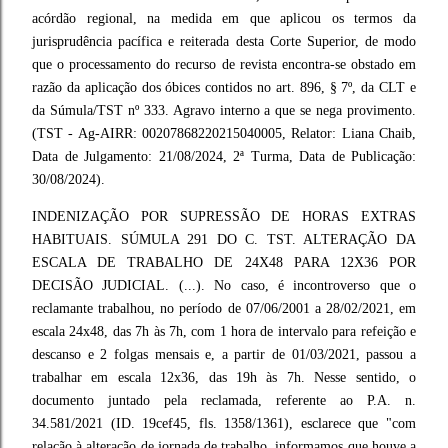
acórdão regional, na medida em que aplicou os termos da
jurisprudência pacífica e reiterada desta Corte Superior, de modo
que o processamento do recurso de revista encontra-se obstado em
razão da aplicação dos óbices contidos no art. 896, § 7º, da CLT e
da Súmula/TST nº 333. Agravo interno a que se nega provimento.
(TST - Ag-AIRR: 00207868220215040005, Relator: Liana Chaib,
Data de Julgamento: 21/08/2024, 2ª Turma, Data de Publicação:
30/08/2024).
INDENIZAÇÃO POR SUPRESSÃO DE HORAS EXTRAS
HABITUAIS. SÚMULA 291 DO C. TST. ALTERAÇÃO DA
ESCALA DE TRABALHO DE 24X48 PARA 12X36 POR
DECISÃO JUDICIAL. (...). No caso, é incontroverso que o
reclamante trabalhou, no período de 07/06/2001 a 28/02/2021, em
escala 24x48, das 7h às 7h, com 1 hora de intervalo para refeição e
descanso e 2 folgas mensais e, a partir de 01/03/2021, passou a
trabalhar em escala 12x36, das 19h às 7h. Nesse sentido, o
documento juntado pela reclamada, referente ao P.A. n.
34.581/2021 (ID. 19cef45, fls. 1358/1361), esclarece que "com
relação à alteração de jornada de trabalho, informamos que houve a