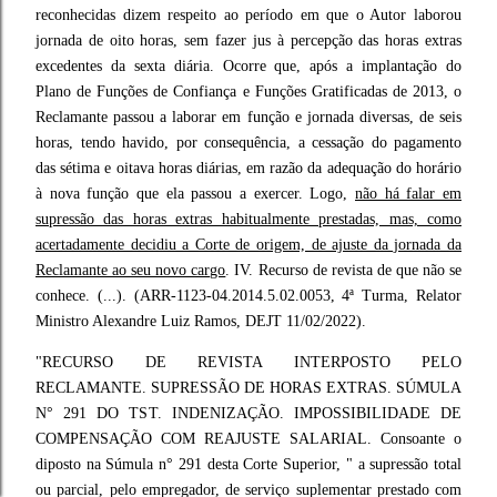
reconhecidas dizem respeito ao período em que o Autor laborou
jornada de oito horas, sem fazer jus à percepção das horas extras
excedentes da sexta diária. Ocorre que, após a implantação do
Plano de Funções de Confiança e Funções Gratificadas de 2013, o
Reclamante passou a laborar em função e jornada diversas, de seis
horas, tendo havido, por consequência, a cessação do pagamento
das sétima e oitava horas diárias, em razão da adequação do horário
à nova função que ela passou a exercer. Logo,
não há falar em
supressão das horas extras habitualmente prestadas, mas, como
acertadamente decidiu a Corte de origem, de ajuste da jornada da
Reclamante ao seu novo cargo
. IV. Recurso de revista de que não se
conhece. (...). (ARR-1123-04.2014.5.02.0053, 4ª Turma, Relator
Ministro Alexandre Luiz Ramos, DEJT 11/02/2022).
"RECURSO DE REVISTA INTERPOSTO PELO
RECLAMANTE. SUPRESSÃO DE HORAS EXTRAS. SÚMULA
N° 291 DO TST. INDENIZAÇÃO. IMPOSSIBILIDADE DE
COMPENSAÇÃO COM REAJUSTE SALARIAL. Consoante o
diposto na Súmula n° 291 desta Corte Superior, " a supressão total
ou parcial, pelo empregador, de serviço suplementar prestado com