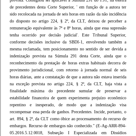
prevista. Consignou ser aplicável a Súmula 291 do TST, na esteira
de precedentes desta Corte Superior, ' em função de a autora ter
sido recolocada na jornada de seis horas em razão da não incidência
do disposto no artigo 224, § 2º, da CLT, deixou de perceber a
remuneração equivalente às 7ª e 8ª horas, ainda que essa supressão
tenha ocorrido por decisão judicial'. Este Tribunal Superior,
conforme decisões inclusive da SBDI-1, envolvendo também a
mesma reclamada, tem posicionamento no sentido de ser devida a
indenização prevista na Súmula 291 desta Corte, ainda que o
reconhecimento da prestação de horas extras habituais decorra de
provimento jurisdicional, com retorno à jornada normal de seis
horas diárias, ante a constatação de que a autora não estava inserida
na exceção prevista no artigo 224, § 2º, da CLT, haja vista a
finalidade máxima do precedente sumular de preservar a
estabilidade financeira de quem experimenta prejuízo econômico
repentino e inesperado, de modo que a indenização visa
recompensar essa perda de ganhos. Precedentes. Incide, portanto, o
art. 894, § 2º, da CLT como óbice ao processamento do recurso de
embargos. Recurso de embargos não conhecido." (E-Ag-ARR-894-
05.2016.5.12.0018, Subseção I Especializada em Dissídios