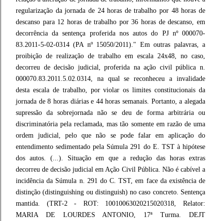
regularização da jornada de 24 horas de trabalho por 48 horas de
descanso para 12 horas de trabalho por 36 horas de descanso, em
decorrência da sentença proferida nos autos do PJ nº 000070-
83.2011-5-02-0314 (PA nº 15050/2011)." Em outras palavras, a
proibição de realização de trabalho em escala 24x48, no caso,
decorreu de decisão judicial, proferida na ação civil pública n.
000070.83.2011.5.02.0314, na qual se reconheceu a invalidade
desta escala de trabalho, por violar os limites constitucionais da
jornada de 8 horas diárias e 44 horas semanais. Portanto, a alegada
supressão da sobrejornada não se deu de forma arbitrária ou
discriminatória pela reclamada, mas tão somente em razão de uma
ordem judicial, pelo que não se pode falar em aplicação do
entendimento sedimentado pela Súmula 291 do E. TST à hipótese
dos autos. (...). Situação em que a redução das horas extras
decorreu de decisão judicial em Ação Civil Pública. Não é cabível a
incidência da Súmula n. 291 do C. TST, em face da existência de
distinção (distinguishing ou distinguish) no caso concreto. Sentença
mantida. (TRT-2 - ROT: 10010063020215020318, Relator:
MARIA DE LOURDES ANTONIO, 17ª Turma. DEJT