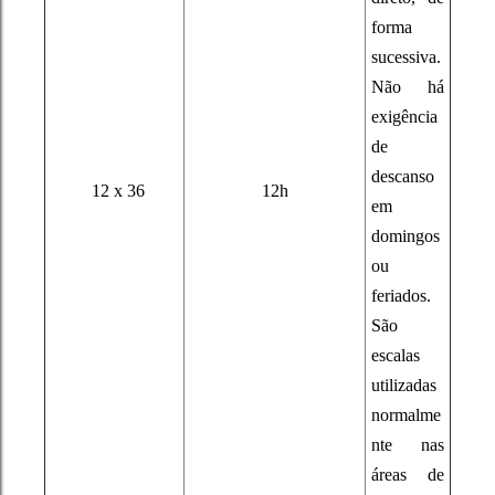
forma
sucessiva.
Não há
exigência
de
descanso
12 x 36
12h
em
domingos
ou
feriados.
São
escalas
utilizadas
normalme
nte nas
áreas de