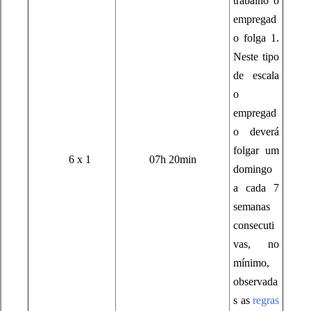
trabalho o
empregad
o folga 1.
Neste tipo
de escala
o
empregad
o deverá
folgar um
6 x 1
07h 20min
domingo
a cada 7
semanas
consecuti
vas, no
mínimo,
observada
s as
regras