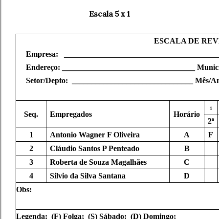
Escala 5 x 1
ESCALA DE RE
Empresa
: _______________________________________
Endereço
: __________________________________
Munic
Setor/Depto:
_______________________________
Mês/An
1
Seq.
Empregados
Horário
2ª
1
Antonio Wagner F Oliveira
A
F
2
Cláudio Santos P Penteado
B
3
Roberta de Souza Magalhães
C
4
Silvio da Silva Santana
D
Obs:
Legenda
: (F) Folga; (S) Sábado; (D) Domingo;