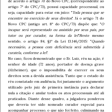
de acordo o artigo 70 do Novo CPC, (correspondente ao
artigo 7º do CPC/73), possui capacidade processual, ou
seja, capacidade para estar em juízo: "
Toda pessoa que se
encontre no exercício de seus direitos
". Já o artigo 71 do
Novo CPC (antigo art. 8º do CPC/73) dispõe que: "
O
incapaz será representado ou assistido por seus pais, por
tutor ou por curador, na forma da lei
".Neste mesmo
sentido, o artigo 84, §1º da Lei 13.146/2015: "
Quando
necessário, a pessoa com deficiência será submetida à
curatela, conforme a lei
".
No caso, ficou demonstrado que o Sr. Luiz, réu na ação, é
senhor de idade (72 anos), portador de doença grave
(Alzheimer), que o impossibilita de exercer os seus
direitos sem a devida assistência. Tanto que o estado do
réu constatado em audiência, foi justamente o argumento
utilizado pelo juiz de primeira instância para declarar
nula a citação e anular todos os atos processuais até ali
praticados. Diante desse quadro, a julgadora ponderou
que deveria ter sido nomeado curador especial para
acompanhar processo, o que não foi feito, culminando na