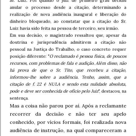
Sr. Luiz. Foi quando o juiz de primeiro grau decidiu
anular o processo desde a citação, determinando a
realização de nova audiência inaugural e liberação do
dinheiro bloqueado, ao constatar que a citação do Sr.
Luiz havia sido feita na pessoa de terceiro, seu irmão.
Em sua decisão, o magistrado ressaltou que, apesar da
doutrina e jurisprudência admitirem a citação não
pessoal na Justiça do Trabalho, o caso concreto requer
posição diferente: "
O reclamado é pessoa física, de poucos
recursos, com problemas de fala e audição. Além disso, não
há prova de que o Sr. Tito, que recebeu a citação,
informou-lhe sobre a audiência. Tenho, assim, que a
citação de f. 22 é NULA e sendo esta nulidade absoluta,
pode e deve ser conhecida de ofício pelo Juiz
", destacou, na
sentença.
Mas a coisa não parou por aí. Após a reclamante
recorrer da decisão e não ter seu apelo
conhecido, por vícios formais, foi realizada nova
audiência de instrução, na qual compareceram a