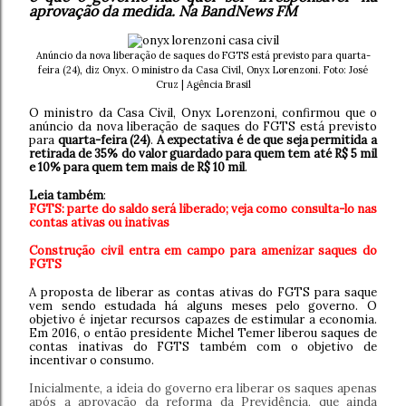
aprovação da medida. Na BandNews FM
Anúncio da nova liberação de saques do FGTS está previsto para quarta-
feira (24), diz Onyx.
O ministro da Casa Civil, Onyx Lorenzoni. Foto: José
Cruz | Agência Brasil
O ministro da Casa Civil, Onyx Lorenzoni, confirmou que o
anúncio da nova liberação de saques do FGTS está previsto
para
quarta-feira (24)
.
A expectativa é de que seja permitida a
retirada de 35% do valor guardado para quem tem até R$ 5 mil
e 10% para quem tem mais de R$ 10 mil
.
Leia também
:
FGTS: parte do saldo será liberado; veja como consulta-lo nas
contas ativas ou inativas
Construção civil entra em campo para amenizar saques do
FGTS
A proposta de liberar as contas ativas do FGTS para saque
vem sendo estudada há alguns meses pelo governo. O
objetivo é injetar recursos capazes de estimular a economia.
Em 2016, o então presidente Michel Temer liberou saques de
contas inativas do FGTS também com o objetivo de
incentivar o consumo.
Inicialmente, a ideia do governo era liberar os saques apenas
após a aprovação da reforma da Previdência, que ainda