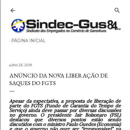
Pular para o conteúdo principal
PÁGINA INICIAL
julho 23, 2019
ANÚNCIO DA NOVA LIBERAÇÃO DE
SAQUES DO FGTS
Apesar da expectativa, a proposta de liberação de
parte do FGTS (Fundo de Garantia do Tempo de
Serviço) ainda deve passar por diversas discussões
no governo. O presidente Jair Bolsonaro (PSL)
destacou que diversos pontos estão sendo
discutidos com o ministro Paulo Guedes (Economia)
e que o governo não quer ser “irresponsável” na