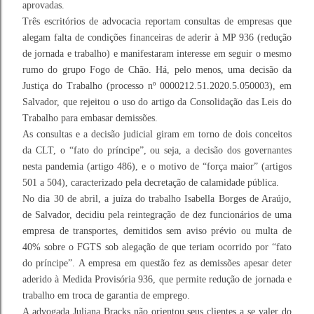
aprovadas.
Três escritórios de advocacia reportam consultas de empresas que
alegam falta de condições financeiras de aderir à MP 936 (redução
de jornada e trabalho) e manifestaram interesse em seguir o mesmo
rumo do grupo Fogo de Chão. Há, pelo menos, uma decisão da
Justiça do Trabalho (processo nº 0000212.51.2020.5.050003), em
Salvador, que rejeitou o uso do artigo da Consolidação das Leis do
Trabalho para embasar demissões.
As consultas e a decisão judicial giram em torno de dois conceitos
da CLT, o “fato do príncipe”, ou seja, a decisão dos governantes
nesta pandemia (artigo 486), e o motivo de “força maior” (artigos
501 a 504), caracterizado pela decretação de calamidade pública.
No dia 30 de abril, a juíza do trabalho Isabella Borges de Araújo,
de Salvador, decidiu pela reintegração de dez funcionários de uma
empresa de transportes, demitidos sem aviso prévio ou multa de
40% sobre o FGTS sob alegação de que teriam ocorrido por “fato
do príncipe”. A empresa em questão fez as demissões apesar deter
aderido à Medida Provisória 936, que permite redução de jornada e
trabalho em troca de garantia de emprego.
A advogada Juliana Bracks não orientou seus clientes a se valer do