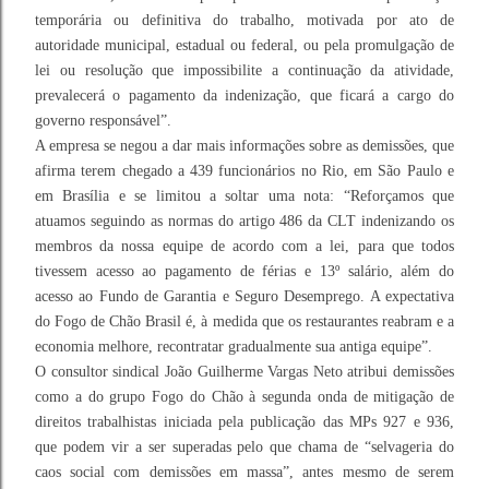
temporária ou definitiva do trabalho, motivada por ato de
autoridade municipal, estadual ou federal, ou pela promulgação de
lei ou resolução que impossibilite a continuação da atividade,
prevalecerá o pagamento da indenização, que ficará a cargo do
governo responsável”.
A empresa se negou a dar mais informações sobre as demissões, que
afirma terem chegado a 439 funcionários no Rio, em São Paulo e
em Brasília e se limitou a soltar uma nota: “Reforçamos que
atuamos seguindo as normas do artigo 486 da CLT indenizando os
membros da nossa equipe de acordo com a lei, para que todos
tivessem acesso ao pagamento de férias e 13º salário, além do
acesso ao Fundo de Garantia e Seguro Desemprego. A expectativa
do Fogo de Chão Brasil é, à medida que os restaurantes reabram e a
economia melhore, recontratar gradualmente sua antiga equipe”.
O consultor sindical João Guilherme Vargas Neto atribui demissões
como a do grupo Fogo do Chão à segunda onda de mitigação de
direitos trabalhistas iniciada pela publicação das MPs 927 e 936,
que podem vir a ser superadas pelo que chama de “selvageria do
caos social com demissões em massa”, antes mesmo de serem