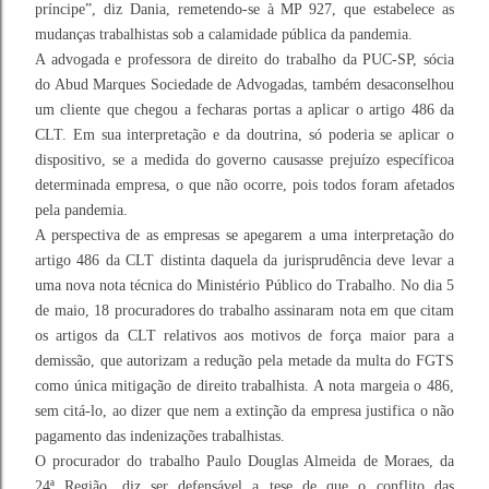
príncipe”, diz Dania, remetendo-se à MP 927, que estabelece as
mudanças trabalhistas sob a calamidade pública da pandemia.
A advogada e professora de direito do trabalho da PUC-SP, sócia
do Abud Marques Sociedade de Advogadas, também desaconselhou
um cliente que chegou a fecharas portas a aplicar o artigo 486 da
CLT. Em sua interpretação e da doutrina, só poderia se aplicar o
dispositivo, se a medida do governo causasse prejuízo específicoa
determinada empresa, o que não ocorre, pois todos foram afetados
pela pandemia.
A perspectiva de as empresas se apegarem a uma interpretação do
artigo 486 da CLT distinta daquela da jurisprudência deve levar a
uma nova nota técnica do Ministério Público do Trabalho. No dia 5
de maio, 18 procuradores do trabalho assinaram nota em que citam
os artigos da CLT relativos aos motivos de força maior para a
demissão, que autorizam a redução pela metade da multa do FGTS
como única mitigação de direito trabalhista. A nota margeia o 486,
sem citá-lo, ao dizer que nem a extinção da empresa justifica o não
pagamento das indenizações trabalhistas.
O procurador do trabalho Paulo Douglas Almeida de Moraes, da
24ª Região, diz ser defensável a tese de que o conflito das