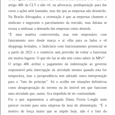
artigo 486 da CLT e não vê, na advocacia, predisposição para dar
curso a ações nele baseadas, mas diz que as empresas não desistirão.
Na Bracks Advogados, a orientação é que as empresas chamem o
sindicato e negociem o parcelamento da rescisão, mas Juliana se
recusa a endossar a demanda das empresas como absurda.
“É uma matéria controvertida, mas tem empresário com
faturamento zero desde março e aí olha para os lados e vê
shoppings fechados, o Judiciário com funcionamento presencial só
a partir de 2021 e o comércio sem previsão de voltar a funcionar
em muitos lugares. O que ele faz se não tem como aderir às MPs?"
O artigo 486 atribui o pagamento da indenização ao governo
responsável pela interrupção da atividade mesmo quando esta for
temporária, mas a jurisprudência tem adotado outra interpretação
para o “fato do príncipe”. Só o acolhe em situações definitivas
como desapropriação do terreno ou do imóvel em que funcione
uma atividade que, assim, fica impedida de ter continuidade.
Foi o que argumentou a advogada Dania Fiorin Longhi num
parecer recente para uma empresa da área de alimentação. “É o
motivo de força maior que se impõe hoje, não é o fato do