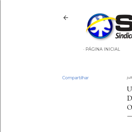
PÁGINA INICIAL
Compartilhar
ju
U
D
O