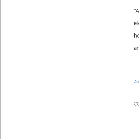
"
e
h
am
Co
C