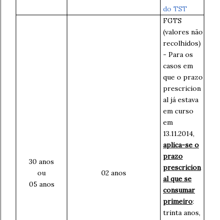
do TST
FGTS
(valores não
recolhidos)
- Para os
casos em
que o prazo
prescricion
al já estava
em curso
em
13.11.2014,
aplica-se o
prazo
30 anos
prescricion
ou
02 anos
al que se
05 anos
consumar
primeiro
:
trinta anos,