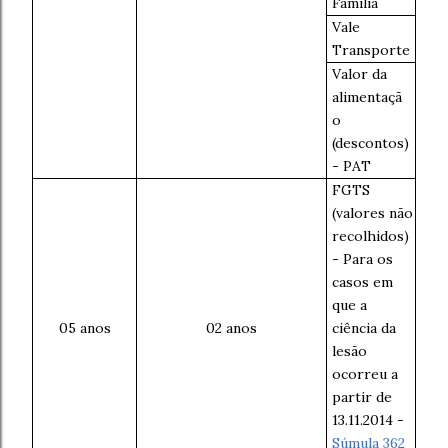
Família
Vale
Transporte
Valor da
alimentaçã
o
(descontos)
- PAT
FGTS
(valores não
recolhidos)
- Para os
casos em
que a
05 anos
02 anos
ciência da
lesão
ocorreu a
partir de
13.11.2014 -
Súmula 362