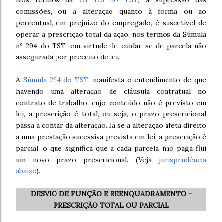
Nos termos da
OJ 175 do TST
, a supressão das
comissões, ou a alteração quanto à forma ou ao
percentual, em prejuízo do empregado, é suscetível de
operar a prescrição total da ação, nos termos da Súmula
nº 294 do TST, em virtude de cuidar-se de parcela não
assegurada por preceito de lei.
A
Súmula 294 do TST
, manifesta o entendimento de que
havendo uma alteração de cláusula contratual no
contrato de trabalho, cujo conteúdo não é previsto em
lei, a prescrição é total, ou seja, o prazo prescricional
passa a contar da alteração. Já se a alteração afeta direito
a uma prestação sucessiva prevista em lei, a prescrição é
parcial, o que significa que a cada parcela não paga flui
um novo prazo prescricional. (Veja
jurisprudência
abaixo
).
DESVIO DE FUNÇÃO E REENQUADRAMENTO -
PRESCRIÇÃO TOTAL OU PARCIAL