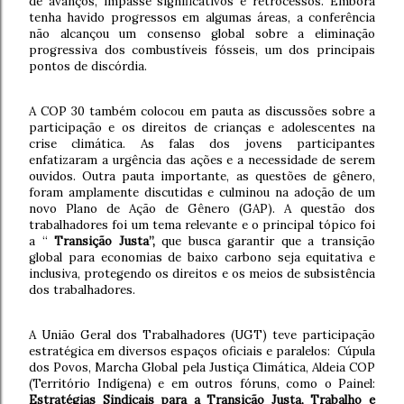
de avanços, impasse significativos e retrocessos.
Embora
tenha havido progressos em algumas áreas, a conferência
não alcançou um consenso global sobre a eliminação
progressiva dos combustíveis fósseis, um dos principais
pontos de discórdia.
A COP 30 também colocou em pauta as
discussões sobre a
participação e os direitos de crianças e adolescentes na
crise climática. As falas dos jovens participantes
enfatizaram a urgência das ações e a necessidade de serem
ouvidos.
Outra pauta importante, as questões de gênero,
foram amplamente discutidas e culminou na adoção de um
novo Plano de Ação de Gênero (GAP). A questão dos
trabalhadores foi um tema relevante e o principal tópico foi
a “
Transição Justa”,
que busca garantir que a transição
global para economias de baixo carbono seja equitativa e
inclusiva, protegendo os direitos e os meios de subsistência
dos trabalhadores.
A União Geral dos Trabalhadores (UGT) teve participação
estratégica em diversos espaços oficiais e paralelos
: Cúpula
dos Povos, Marcha Global pela Justiça Climática, Aldeia COP
(Território Indígena) e em outros fóruns, como o Painel:
Estratégias Sindicais para a Transição Justa, Trabalho e