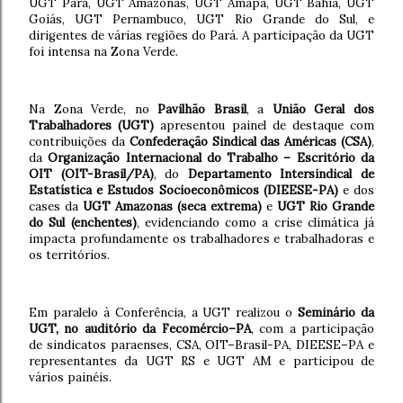
UGT Pará, UGT Amazonas, UGT Amapá, UGT Bahía, UGT
Goiás, UGT Pernambuco, UGT Rio Grande do Sul, e
dirigentes de várias regiões do Pará. A participação da UGT
foi intensa na Zona Verde.
Na Zona Verde, no
Pavilhão Brasil
, a
União Geral dos
Trabalhadores (UGT)
apresentou painel de destaque com
contribuições da
Confederação Sindical das Américas (CSA)
,
da
Organização Internacional do Trabalho – Escritório da
OIT (OIT-Brasil/PA)
, do
Departamento Intersindical de
Estatística e Estudos Socioeconômicos (DIEESE-PA)
e dos
cases da
UGT Amazonas (seca extrema)
e
UGT Rio Grande
do Sul (enchentes)
, evidenciando como a crise climática já
impacta profundamente os trabalhadores e trabalhadoras e
os territórios.
Em paralelo à Conferência, a UGT realizou o
Seminário da
UGT, no auditório da Fecomércio–PA
, com a participação
de sindicatos paraenses, CSA, OIT–Brasil-PA, DIEESE–PA e
representantes da UGT RS e UGT AM e participou de
vários painéis.