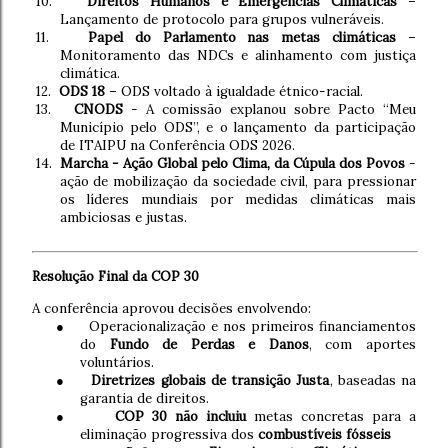
10.
Direitos Humanos e Emergências Climáticas
–
Lançamento de protocolo para grupos vulneráveis.
11.
Papel do Parlamento nas metas climáticas
–
Monitoramento das NDCs e alinhamento com justiça
climática.
12.
ODS 18
– ODS voltado à igualdade étnico-racial.
13.
CNODS
- A comissão explanou sobre Pacto “Meu
Município pelo ODS”, e o lançamento da participação
de ITAIPU na Conferência ODS 2026.
14.
Marcha - Ação Global pelo Clima, da Cúpula dos Povos
-
ação de
mobilização da sociedade civil, para pressionar
os líderes mundiais por medidas climáticas mais
ambiciosas e justas
.
Resolução Final da COP 30
A conferência aprovou decisões envolvendo:
●
Operacionalização e nos primeiros financiamentos
do
Fundo de Perdas e Danos
, com aportes
voluntários.
●
Diretrizes globais de transição Justa
, baseadas na
garantia de direitos.
●
COP 30 não incluiu
metas concretas para a
eliminação progressiva dos
combustíveis fósseis