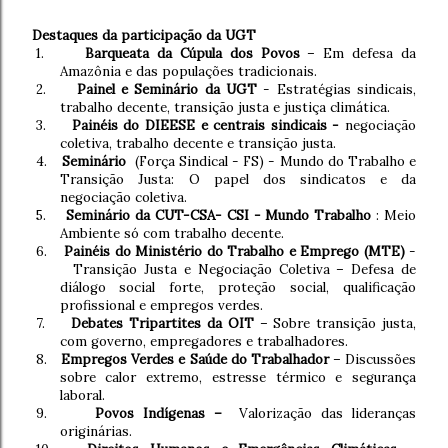
Destaques da participação da UGT
1.
Barqueata da Cúpula dos Povos
– Em defesa da
Amazônia e das populações tradicionais.
2.
Painel e Seminário da UGT
- Estratégias sindicais,
trabalho decente, transição justa e justiça climática.
3.
Painéis do DIEESE e centrais sindicais -
negociação
coletiva, trabalho decente e transição justa.
4.
Seminário
(Força Sindical - FS) - Mundo do Trabalho e
Transição Justa: O papel dos sindicatos e da
negociação coletiva.
5.
Seminário da CUT-CSA- CSI - Mundo Trabalho
: Meio
Ambiente só com trabalho decente.
6.
Painéis do Ministério do Trabalho e Emprego (MTE)
-
Transição Justa e Negociação Coletiva – Defesa de
diálogo social forte, proteção social, qualificação
profissional e empregos verdes.
7.
Debates Tripartites da OIT
– Sobre transição justa,
com governo, empregadores e trabalhadores.
8.
Empregos Verdes e Saúde do Trabalhador
– Discussões
sobre calor extremo, estresse térmico e segurança
laboral.
9.
Povos Indígenas –
Valorização das lideranças
originárias.