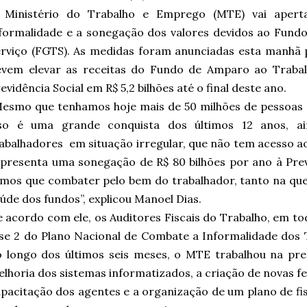
 Ministério do Trabalho e Emprego (MTE) vai aperta
formalidade e a sonegação dos valores devidos ao Fund
rviço (FGTS). As medidas foram anunciadas esta manhã 
evem elevar as receitas do Fundo de Amparo ao Trabal
evidência Social em R$ 5,2 bilhões até o final deste ano.
Mesmo que tenhamos hoje mais de 50 milhões de pessoa
sso é uma grande conquista dos últimos 12 anos, a
abalhadores em situação irregular, que não tem acesso aos
presenta uma sonegação de R$ 80 bilhões por ano à Pre
mos que combater pelo bem do trabalhador, tanto na que
úde dos fundos”, explicou Manoel Dias.
 acordo com ele, os Auditores Fiscais do Trabalho, em tod
se 2 do Plano Nacional de Combate a Informalidade dos
o longo dos últimos seis meses, o MTE trabalhou na pr
lhoria dos sistemas informatizados, a criação de novas fe
pacitação dos agentes e a organização de um plano de fi