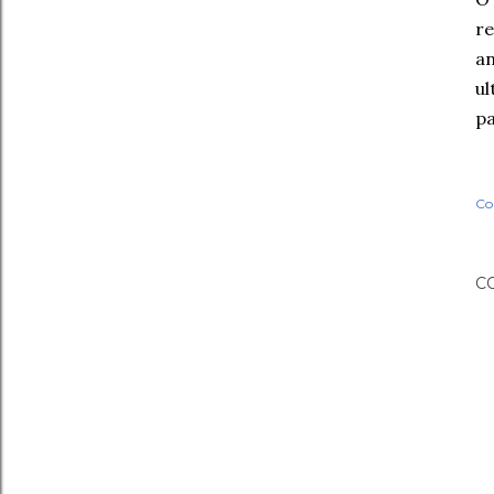
re
an
ul
pa
Co
C