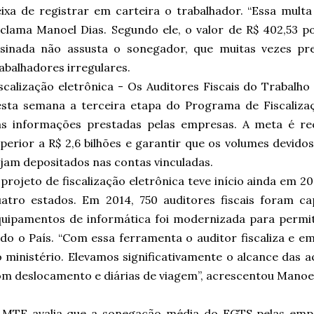
ixa de registrar em carteira o trabalhador. “Essa multa
clama Manoel Dias. Segundo ele, o valor de R$ 402,53 p
ssinada não assusta o sonegador, que muitas vezes pr
abalhadores irregulares.
scalização eletrônica - Os Auditores Fiscais do Trabalh
sta semana a terceira etapa do Programa de Fiscalizaç
as informações prestadas pelas empresas. A meta é rec
perior a R$ 2,6 bilhões e garantir que os volumes devid
jam depositados nas contas vinculadas.
projeto de fiscalização eletrônica teve início ainda em 2
atro estados. Em 2014, 750 auditores fiscais foram ca
uipamentos de informática foi modernizada para permit
do o País. “Com essa ferramenta o auditor fiscaliza e em
 ministério. Elevamos significativamente o alcance das
m deslocamento e diárias de viagem”, acrescentou Manoe
 MTE avalia que a sonegação média do FGTS pelas empr