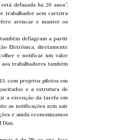
 está defasada há 20 anos”,
or trabalhador sem carteira
efere arriscar e manter os
o também deflagram a partir
ão Eletrônica, diretamente
olher e notificar um valor
os aos trabalhadores também
013, com projetos pilotos em
pacitados e a estrutura de
ir a execução da tarefa em
ite as notificações sem sair
 ações e ainda economizamos
l Dias.
esas é de 7% ao ano. Isso