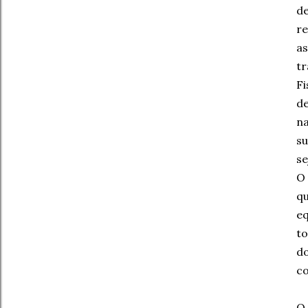
de
re
a
tr
Fi
de
n
su
se
O 
qu
eq
to
do
co
O