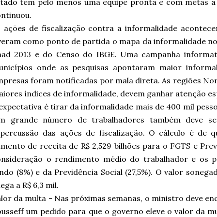
tado tem pelo menos uma equipe pronta e com metas a pe
ontinuou.
 ações de fiscalização contra a informalidade acontec
veram como ponto de partida o mapa da informalidade no 
nad 2013 e do Censo do IBGE. Uma campanha informativ
unicípios onde as pesquisas apontaram maior informal
presas foram notificadas por mala direta. As regiões No
iores índices de informalidade, devem ganhar atenção es
expectativa é tirar da informalidade mais de 400 mil pess
m grande número de trabalhadores também deve ser
epercussão das ações de fiscalização. O cálculo é de 
mento de receita de R$ 2,529 bilhões para o FGTS e Prev
onsideração o rendimento médio do trabalhador e os p
ndo (8%) e da Previdência Social (27,5%). O valor soneg
ega a R$ 6,3 mil.
lor da multa - Nas próximas semanas, o ministro deve en
usseff um pedido para que o governo eleve o valor da 