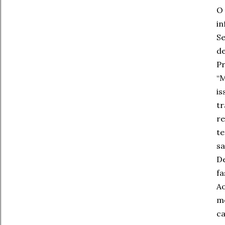
O
in
Se
d
Pr
“
i
tr
re
te
sa
De
fa
A
me
ca