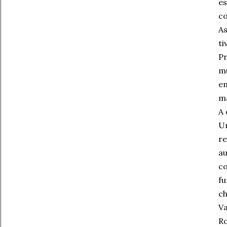
es
c
As
ti
P
m
em
ma
A 
U
r
au
c
fu
ch
Va
Ro