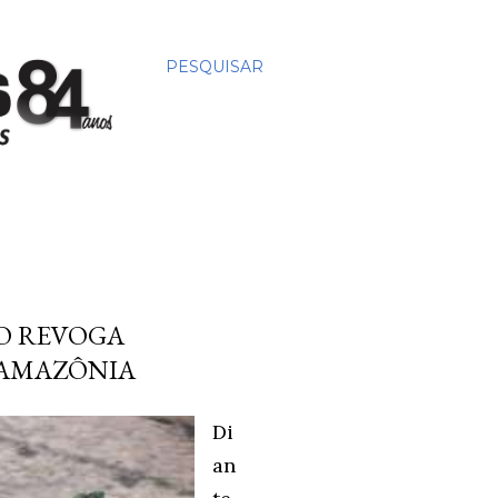
PESQUISAR
O REVOGA
 AMAZÔNIA
Di
an