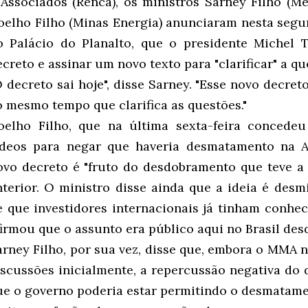
 Associados (Renca), os ministros Sarney Filho (M
oelho Filho (Minas Energia) anunciaram nesta segun
o Palácio do Planalto, que o presidente Michel 
ecreto e assinar um novo texto para "clarificar" a qu
O decreto sai hoje", disse Sarney. "Esse novo decret
o mesmo tempo que clarifica as questões."
oelho Filho, que na última sexta-feira concede
ídeos para negar que haveria desmatamento na A
ovo decreto é "fruto do desdobramento que teve a
nterior. O ministro disse ainda que a ideia é desm
e que investidores internacionais já tinham conhe
firmou que o assunto era público aqui no Brasil de
arney Filho, por sua vez, disse que, embora o MMA 
iscussões inicialmente, a repercussão negativa do 
ue o governo poderia estar permitindo o desmatam