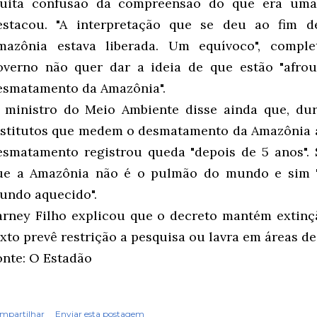
uita confusão da compreensão do que era uma 
estacou. "A interpretação que se deu ao fim d
mazônia estava liberada. Um equívoco", comple
overno não quer dar a ideia de que estão "afro
esmatamento da Amazônia".
 ministro do Meio Ambiente disse ainda que, dur
nstitutos que medem o desmatamento da Amazônia a
esmatamento registrou queda "depois de 5 anos". 
ue a Amazônia não é o pulmão do mundo e sim 
undo aquecido".
arney Filho explicou que o decreto mantém extinç
exto prevê restrição a pesquisa ou lavra em áreas de
onte: O Estadão
mpartilhar
Enviar esta postagem