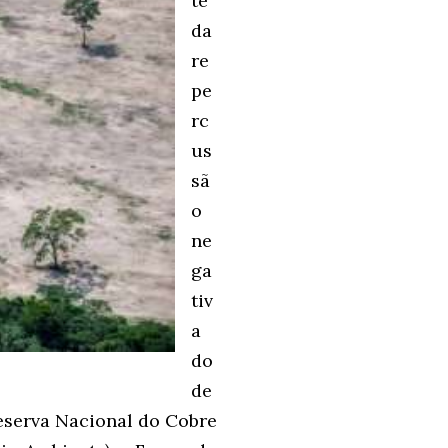
te
da
re
pe
rc
us
sã
o
ne
ga
tiv
a
do
de
eserva Nacional do Cobre