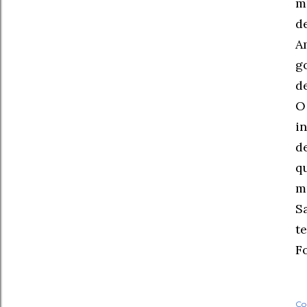
m
d
A
g
d
O
i
d
q
m
S
t
F
Co