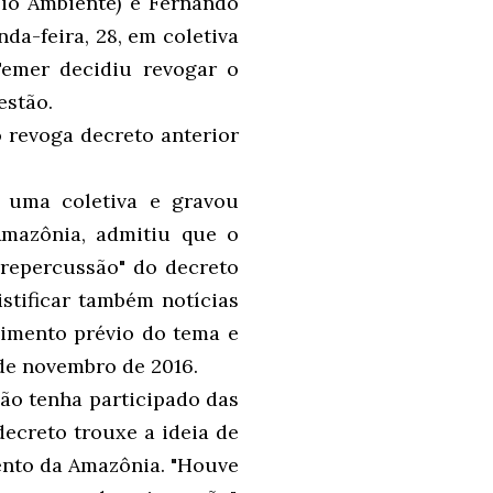
eio Ambiente) e Fernando
da-feira, 28, em coletiva
Temer decidiu revogar o
estão.
o revoga decreto anterior
u uma coletiva e gravou
mazônia, admitiu que o
 repercussão" do decreto
istificar também notícias
cimento prévio do tema e
sde novembro de 2016.
não tenha participado das
decreto trouxe a ideia de
ento da Amazônia. "Houve