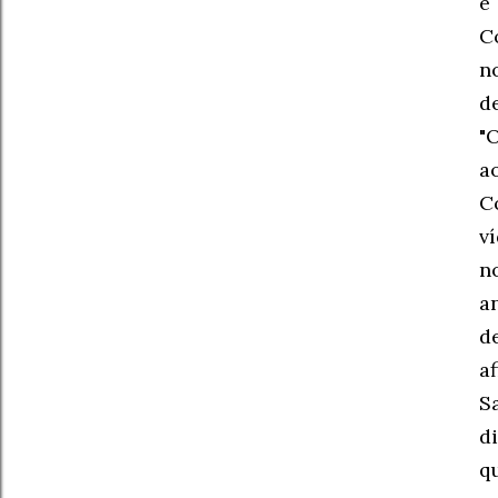
e
C
n
d
"
a
C
v
n
a
d
a
S
d
q