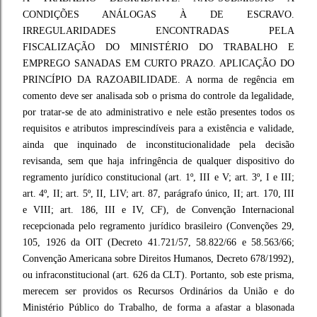
CONDIÇÕES ANÁLOGAS À DE ESCRAVO.
IRREGULARIDADES ENCONTRADAS PELA
FISCALIZAÇÃO DO MINISTÉRIO DO TRABALHO E
EMPREGO SANADAS EM CURTO PRAZO. APLICAÇÃO DO
PRINCÍPIO DA RAZOABILIDADE. A norma de regência em
comento deve ser analisada sob o prisma do controle da legalidade,
por tratar-se de ato administrativo e nele estão presentes todos os
requisitos e atributos imprescindíveis para a existência e validade,
ainda que inquinado de inconstitucionalidade pela decisão
revisanda, sem que haja infringência de qualquer dispositivo do
regramento jurídico constitucional (art. 1º, III e V; art. 3º, I e III;
art. 4º, II; art. 5º, II, LIV; art. 87, parágrafo único, II; art. 170, III
e VIII; art. 186, III e IV, CF), de Convenção Internacional
recepcionada pelo regramento jurídico brasileiro (Convenções 29,
105, 1926 da OIT (Decreto 41.721/57, 58.822/66 e 58.563/66;
Convenção Americana sobre Direitos Humanos, Decreto 678/1992),
ou infraconstitucional (art. 626 da CLT). Portanto, sob este prisma,
merecem ser providos os Recursos Ordinários da União e do
Ministério Público do Trabalho, de forma a afastar a blasonada