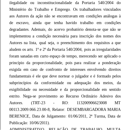
ilegalidade ou inconstitucionalidade da Portaria 540/2004 do
Ministério do Trabalho e Emprego. Os trabalhadores vinculados
aos Autores da ação não se encontravam em condições análogas à
de escravo, ainda que tenha havido trabalho em condições
degradantes. Ademais, do acervo probatório denota-se que não se
implementou a condição necessária para inscrição dos nomes dos
Autores na lista, qual seja, o preenchimento dos requisitos a que
aludem os arts. 1º e 2º da Portaria 540/2004, pois as irregularidades
foram sanadas em curto espaço de tempo, merecendo ser aplicado o
princípio da proporcionalidade, pois para realizar a ponderação
exigida em caso de confronto de interesses envolvendo direitos
fundamentais é ele que deve nortear o julgador e é formado pelos
subprincípios da conformidade ou adequação dos meios, da
exigibilidade ou necessidade e da proporcionalidade em sentido
estrito. Nega-se provimento ao Recurso Ordinário Adesivo dos
Autores. (TRT-23 - RO: 113200906623008 MT
00113.2009.066.23.00-8, Relator: DESEMBARGADORA MARIA
BERENICE, Data de Julgamento: 01/06/2011, 2ª Turma, Data de
Publicação: 10/06/2011).
ADMINISTRATIVO. RELAÇÃO DE TRABALHO. MULTA