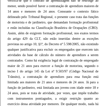
verifica-se que o contrato de aprendizagem não se restringe ao
menor, sendo possível haver a contratação de aprendizes maiores de
14 anos e menores de 24 anos. Consoante o contexto fático
delineado pelo Tribunal Regional, o presente caso trata das funções
de motorista e de jardineiro, que demandam formação profissional
e estão incluídas na Classificação Brasileira de Ocupações (CBO).
Assim, além de exigirem formação profissional, nos exatos termos
do artigo 429 da CLT, não estão inseridas dentre as exceções
previstas no artigo 10, §1º, do Decreto nº 5.598/2005, não existindo
qualquer justificativa para excluir os empregados que exercem tais
atividades da base de cálculo do número de aprendizes a serem
contratados. Como há exigência legal de contratação de empregado
maior de 21 anos para exercer a função de motorista, segundo o
inciso I do artigo 145 da Lei nº 9.503/97 (Código Nacional de
Trânsito), a contratação de aprendizes para essa função está
limitada aos maiores de 21 anos e menores de 24 anos. Já para a
função de jardineiro, está limitada aos jovens com idade entre 18 e
24 anos, pois se trata de atividade, por vezes, que impõe trabalho
com instrumentos pontiagudos, a exigir restrição quanto ao
exercício dessa atividade por menores. De qualquer modo, nada há