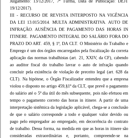
Julgamento: 13/12/2017, 7ª Turma, Data de Publicação: DEJT
19/12/2017).
III - RECURSO DE REVISTA INTERPOSTO NA VIGÊNCIA
DA LEI 13.015/2014. MULTA ADMINISTRATIVA. AUTO DE
INFRAÇÃO. AUSÊNCIA DE PAGAMENTO DAS HORAS IN
ITINERE. PAGAMENTO INTEGRAL DO SALÁRIO FORA DO
PRAZO DO ART. 459, § 1º, DA CLT. O Ministério do Trabalho e
Emprego é um dos órgãos encarregados pela fiscalização da correta
aplicação das normas trabalhistas (art. 21, XXIV, da CF), cabendo
ao auditor fiscal do trabalho lavrar o auto de infração quando
concluir pela existência de violação de preceito legal (art. 628 da
CLT). Na hipótese, o Órgão Fiscalizador entendeu que a empresa
violou o disposto no artigo 459,§1º da CLT, que prevê o pagamento
do salário até o 5º dia útil do mês subsequente, pois não efetuou em
tempo o pagamento correto das horas in itinere. A partir de uma
interpretação sistêmica da legislação aplicável, chega-se a conclusão
de que o salário corresponde a todo e qualquer valor devido ou
pago pelo empregador ao empregado, em decorrência do contrato
de trabalho. Dessa forma, na medida em que as horas in itinere são
consideradas extraordinárias e, portanto, compreende-se na