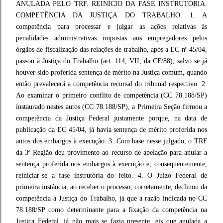
ANULADA PELO TRF. REINÍCIO DA FASE INSTRUTÓRIA.
COMPETÊNCIA DA JUSTIÇA DO TRABALHO. 1. A
competência para processar e julgar as ações relativas às
penalidades administrativas impostas aos empregadores pelos
órgãos de fiscalização das relações de trabalho, após a EC nº 45/04,
passou à Justiça do Trabalho (art. 114, VII, da CF/88), salvo se já
houver sido proferida sentença de mérito na Justiça comum, quando
então prevalecerá a competência recursal do tribunal respectivo. 2.
Ao examinar o primeiro conflito de competência (CC 78.188/SP)
instaurado nestes autos (CC 78.188/SP), a Primeira Seção firmou a
competência da Justiça Federal justamente porque, na data de
publicação da EC 45/04, já havia sentença de mérito proferida nos
autos dos embargos à execução. 3. Com base nesse julgado, o TRF
da 3ª Região deu provimento ao recurso de apelação para anular a
sentença proferida nos embargos à execução e, consequentemente,
reiniciar-se a fase instrutória do feito. 4. O Juízo Federal de
primeira instância, ao receber o processo, corretamente, declinou da
competência à Justiça do Trabalho, já que a razão indicada no CC
78.188/SP como determinante para a fixação da competência na
Justiça Federal, já não mais se fazia presente, eis que anulada a