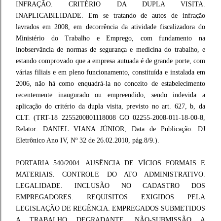
INFRAÇÃO. CRITÉRIO DA DUPLA VISITA.
INAPLICABILIDADE. Em se tratando de autos de infração
lavrados em 2008, em decorrência da atividade fiscalizadora do
Ministério do Trabalho e Emprego, com fundamento na
inobservância de normas de segurança e medicina do trabalho, e
estando comprovado que a empresa autuada é de grande porte, com
várias filiais e em pleno funcionamento, constituída e instalada em
2006, não há como enquadrá-la no conceito de estabelecimento
recentemente inaugurado ou empreendido, sendo indevida a
aplicação do critério da dupla visita, previsto no art. 627, b, da
CLT. (TRT-18 2255200801118008 GO 02255-2008-011-18-00-8,
Relator: DANIEL VIANA JÚNIOR, Data de Publicação: DJ
Eletrônico Ano IV, Nº 32 de 26.02.2010, pág.8/9.).
PORTARIA 540/2004. AUSÊNCIA DE VÍCIOS FORMAIS E
MATERIAIS. CONTROLE DO ATO ADMINISTRATIVO.
LEGALIDADE. INCLUSÃO NO CADASTRO DOS
EMPREGADORES. REQUISITOS EXIGIDOS PELA
LEGISLAÇÃO DE REGÊNCIA. EMPREGADOS SUBMETIDOS
A TRABALHO DEGRADANTE. NÃO-SUBMISSÃO A