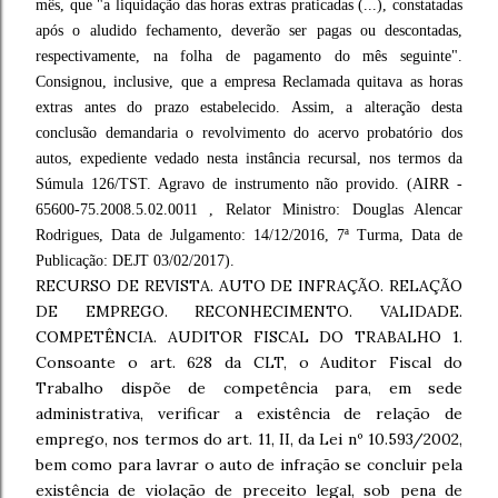
mês, que "a liquidação das horas extras praticadas (...), constatadas
após o aludido fechamento, deverão ser pagas ou descontadas,
respectivamente, na folha de pagamento do mês seguinte".
Consignou, inclusive, que a empresa Reclamada quitava as horas
extras antes do prazo estabelecido. Assim, a alteração desta
conclusão demandaria o revolvimento do acervo probatório dos
autos, expediente vedado nesta instância recursal, nos termos da
Súmula 126/TST. Agravo de instrumento não provido. (AIRR -
65600-75.2008.5.02.0011 , Relator Ministro: Douglas Alencar
Rodrigues, Data de Julgamento: 14/12/2016, 7ª Turma, Data de
Publicação: DEJT 03/02/2017).
RECURSO DE REVISTA. AUTO DE INFRAÇÃO. RELAÇÃO
DE EMPREGO. RECONHECIMENTO. VALIDADE.
COMPETÊNCIA. AUDITOR FISCAL DO TRABALHO 1.
Consoante o art. 628 da CLT, o Auditor Fiscal do
Trabalho dispõe de competência para, em sede
administrativa, verificar a existência de relação de
emprego, nos termos do art. 11, II, da Lei nº 10.593/2002,
bem como para lavrar o auto de infração se concluir pela
existência de violação de preceito legal, sob pena de