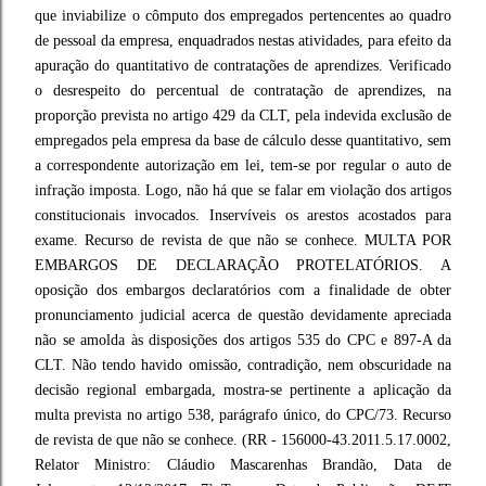
que inviabilize o cômputo dos empregados pertencentes ao quadro
de pessoal da empresa, enquadrados nestas atividades, para efeito da
apuração do quantitativo de contratações de aprendizes. Verificado
o desrespeito do percentual de contratação de aprendizes, na
proporção prevista no artigo 429 da CLT, pela indevida exclusão de
empregados pela empresa da base de cálculo desse quantitativo, sem
a correspondente autorização em lei, tem-se por regular o auto de
infração imposta. Logo, não há que se falar em violação dos artigos
constitucionais invocados. Inservíveis os arestos acostados para
exame. Recurso de revista de que não se conhece. MULTA POR
EMBARGOS DE DECLARAÇÃO PROTELATÓRIOS. A
oposição dos embargos declaratórios com a finalidade de obter
pronunciamento judicial acerca de questão devidamente apreciada
não se amolda às disposições dos artigos 535 do CPC e 897-A da
CLT. Não tendo havido omissão, contradição, nem obscuridade na
decisão regional embargada, mostra-se pertinente a aplicação da
multa prevista no artigo 538, parágrafo único, do CPC/73. Recurso
de revista de que não se conhece. (RR - 156000-43.2011.5.17.0002,
Relator Ministro: Cláudio Mascarenhas Brandão, Data de