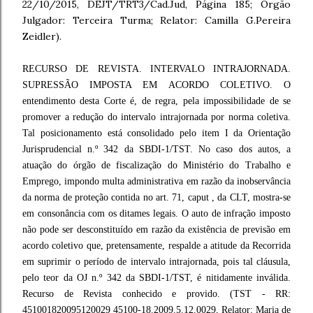
22/10/2015, DEJT/TRT3/Cad.Jud, Página 185; Órgão
Julgador: Terceira Turma; Relator: Camilla G.Pereira
Zeidler).
RECURSO DE REVISTA. INTERVALO INTRAJORNADA.
SUPRESSÃO IMPOSTA EM ACORDO COLETIVO. O
entendimento desta Corte é, de regra, pela impossibilidade de se
promover a redução do intervalo intrajornada por norma coletiva.
Tal posicionamento está consolidado pelo item I da Orientação
Jurisprudencial n.º 342 da SBDI-1/TST. No caso dos autos, a
atuação do órgão de fiscalização do Ministério do Trabalho e
Emprego, impondo multa administrativa em razão da inobservância
da norma de proteção contida no art. 71, caput , da CLT, mostra-se
em consonância com os ditames legais. O auto de infração imposto
não pode ser desconstituído em razão da existência de previsão em
acordo coletivo que, pretensamente, respalde a atitude da Recorrida
em suprimir o período de intervalo intrajornada, pois tal cláusula,
pelo teor da OJ n.º 342 da SBDI-1/TST, é nitidamente inválida.
Recurso de Revista conhecido e provido. (TST - RR:
451001820095120029 45100-18.2009.5.12.0029, Relator: Maria de