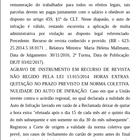
remuneração do trabalhador para todos os efeitos legais, tais
parcelas devem ser pagas juntamente com o salário e obedecer ao
disposto no artigo 459, §1º da CLT. Nesse diapasão, o auto de
infração é válido, restando escorreita a aplicação de multa
administrativa por violação ao disposto legal referenciado.
Precedente. Recurso de revista conhecido e provido. (RR - 623-
25.2014.5.18.0171 , Relatora Ministra: Maria Helena Mallmann,
Data de Julgamento: 30/11/2016, 2ª Turma, Data de Publicação:
DEJT 03/02/2017).
AGRAVO DE INSTRUMENTO EM RECURSO DE REVISTA
NÃO REGIDO PELA LEI 13.015/2014. HORAS EXTRAS.
QUITAÇÃO NO PRAZO PREVISTO EM NORMA COLETIVA.
NULIDADE DO AUTO DE INFRAÇÃO. Caso em que a União
investe contra o acórdão regional, no qual declarada a nulidade do
Auto de Infração lavrado em razão de a Reclamada deixar de quitar
a hora extra "efetuada após o dia 15 de cada mês até o quinto dia
do mês subsequente e sim somente no dia 30 do mês subsequente".
Registrou a Corte de origem a validade da norma coletiva que
prevê, nos casos de fechamento do cartão de ponto antes do final