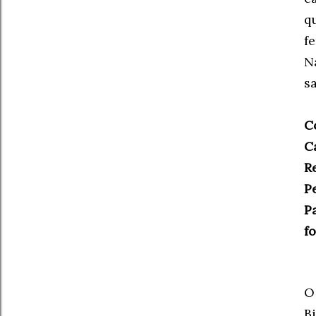
q
f
N
s
C
C
R
P
P
f
O
B