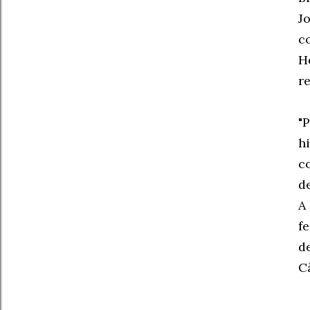
J
c
H
r
"
h
c
d
A
f
d
C