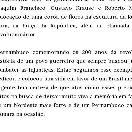
oaquim Francisco, Gustavo Krause e Roberto M
olocação de uma coroa de flores na escultura da R
ora, na Praça da República, além da chamada
evolucionários.
Pernambuco comemorando os 200 anos da revol
istória de um povo guerreiro que sempre buscou jus
ombater as injustiças. Então seguimos esse exemp
edicou e colocou sua vida em favor de um Brasil mel
 gente tem certeza de que atos como esses prec
eitos na busca de deixar muito viva a memória em f
e um Nordeste mais forte e de um Pernambuco cada
âmara na ocasião.