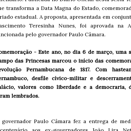
ue transforma a Data Magna do Estado, comemorad
eriado estadual. A proposta, apresentada em conjun
ascimento Teresinha Nunes, foi aprovada na As
ancionada pelo governador Paulo Câmara.
omemoração - Este ano, no dia 6 de março, uma s
ampo das Princesas marcou o início das comemora
evolução Pernambucana de 1817. Com hastea
ernambuco, desfile cívico-militar e descerrame
alácio, valores como liberdade e a democraria, 
oram lembrados.
 governador Paulo Câmara fez a entrega de med
icentenário aos ex-governadores João Lira Net