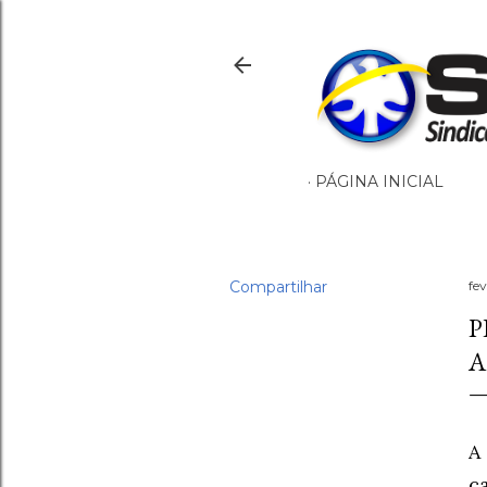
PÁGINA INICIAL
Compartilhar
fev
P
A
A
c