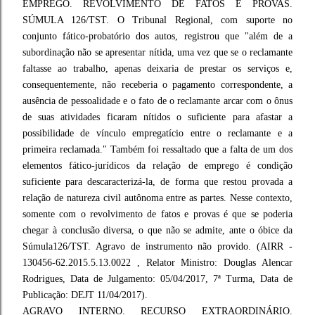
EMPREGO. REVOLVIMENTO DE FATOS E PROVAS.
SÚMULA 126/TST. O Tribunal Regional, com suporte no
conjunto fático-probatório dos autos, registrou que "além de a
subordinação não se apresentar nítida, uma vez que se o reclamante
faltasse ao trabalho, apenas deixaria de prestar os serviços e,
consequentemente, não receberia o pagamento correspondente, a
ausência de pessoalidade e o fato de o reclamante arcar com o ônus
de suas atividades ficaram nítidos o suficiente para afastar a
possibilidade de vínculo empregatício entre o reclamante e a
primeira reclamada." Também foi ressaltado que a falta de um dos
elementos fático-jurídicos da relação de emprego é condição
suficiente para descaracterizá-la, de forma que restou provada a
relação de natureza civil autônoma entre as partes. Nesse contexto,
somente com o revolvimento de fatos e provas é que se poderia
chegar à conclusão diversa, o que não se admite, ante o óbice da
Súmula126/TST. Agravo de instrumento não provido. (AIRR -
130456-62.2015.5.13.0022 , Relator Ministro: Douglas Alencar
Rodrigues, Data de Julgamento: 05/04/2017, 7ª Turma, Data de
Publicação: DEJT 11/04/2017).
AGRAVO INTERNO. RECURSO EXTRAORDINÁRIO.