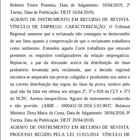
Roberto Freire Pimenta, Data de Julgamento: 10/04/2019, 2ª
Turma, Data de Publicação: DEJT 16/04/2019).
AGRAVO DE INSTRUMENTO EM RECURSO DE REVISTA.
VÍNCULO DE EMPREGO. CARACTERIZAÇÃO. O Tribunal
Regional assentou que a reclamada não conseguiu se desincumbir
de seu ônus quanto à comprovação de que o reclamante trabalhava
como autônomo. Entendeu aquela Corte trabalhista que estavam
presentes os requisitos configuradores da relação empregatícia.
Repisa-se, a par da discussão acerca da distribuição do ônus
probatório levantada pela reclamada, que a decisão regional
encontra-se amparada nas provas coligidas e produzidas nos autos e
na correta distribuição das regras do ônus da prova, motivo pelo
qual não há falar em ofensa aos artigos 2º, 3º e 818 da CLT e 373
do NCPC. Arestos inespecíficos. Agravo de instrumento conhecido
e não provido. (AIRR - 1000432-50.2016.5.02.0037, Relatora
Ministra: Dora Maria da Costa, Data de Julgamento: 18/04/2018, 8ª
Turma, Data de Publicação: DEJT 20/04/2018).
AGRAVO DE INSTRUMENTO EM RECURSO DE REVISTA.
PROCESSO REGIDO PELA LEI 13.015/2014. VÍNCULO DE