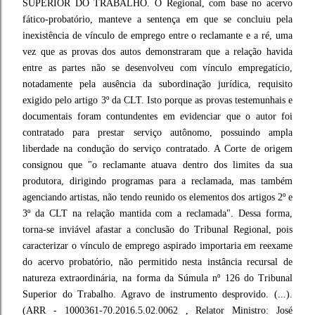
SUPERIOR DO TRABALHO. O Regional, com base no acervo
fático-probatório, manteve a sentença em que se concluiu pela
inexistência de vínculo de emprego entre o reclamante e a ré, uma
vez que as provas dos autos demonstraram que a relação havida
entre as partes não se desenvolveu com vínculo empregatício,
notadamente pela ausência da subordinação jurídica, requisito
exigido pelo artigo 3º da CLT. Isto porque as provas testemunhais e
documentais foram contundentes em evidenciar que o autor foi
contratado para prestar serviço autônomo, possuindo ampla
liberdade na condução do serviço contratado. A Corte de origem
consignou que "o reclamante atuava dentro dos limites da sua
produtora, dirigindo programas para a reclamada, mas também
agenciando artistas, não tendo reunido os elementos dos artigos 2º e
3º da CLT na relação mantida com a reclamada". Dessa forma,
torna-se inviável afastar a conclusão do Tribunal Regional, pois
caracterizar o vínculo de emprego aspirado importaria em reexame
do acervo probatório, não permitido nesta instância recursal de
natureza extraordinária, na forma da Súmula nº 126 do Tribunal
Superior do Trabalho. Agravo de instrumento desprovido. (...).
(ARR - 1000361-70.2016.5.02.0062 , Relator Ministro: José