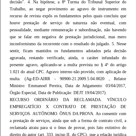
decisão". 4. Na hipótese, a 8ª Turma do Tribunal Superior do
Trabalho, ao negar provimento ao agravo de instrumento em
recurso de revista expôs os fundamentos pelos quais concluiu que
houve prestação de serviço de natureza não eventual, com
pessoalidade, mediante remuneração e subordinação, não havendo
que se falar em negativa de prestação jurisdicional, mas mero
inconformismo da recorrente com o resultado do julgado. 5. Nesse
sentir, ficam mantidos os fundamentos adotados pela decisão
agravada, restando verificado, ainda, o caráter infundado do
presente agravo, aplicando-se a multa prevista no § 4º do artigo
1.021 do atual CPC. Agravo interno não provido, com aplicação de
multa. (Ag-ED-AIRR - 90900-21.2009.5.04.0020 , Relator
Ministro: Emmanoel Pereira, Data de Julgamento: 03/04/2017,
Órgão Especial, Data de Publicação: DEJT 19/04/2017).
RECURSO ORDINÁRIO DA RECLAMADA. VÍNCULO
EMPREGATÍCIO X CONTRATO DE PRESTAÇÃO DE
SERVIÇOS. AUTÔNOMO. ÔNUS DA PROVA. Ao consentir com
a prestação de serviços, ainda que sob a forma de contrato civil, a
reclamada atraiu para si o ônus de provar, pois fato extintivo do
direito do autor (art. 333, inciso II, do CPC), que a relação jurídica