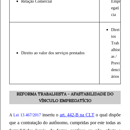
Relação Comercial
Empr
egatí
cia
Direi
tos
Trab
alhist
Direito ao valor dos serviços prestados
as /
Previ
denci
ários
REFORMA TRABALHISTA - AFASTABILIDADE DO
VÍNCULO EMPREGATÍCIO
inseriu o
art. 442-B na CLT
o qual dispõe
A
Lei 13.467/2017
que a contratação do autônomo, cumpridas por este todas as