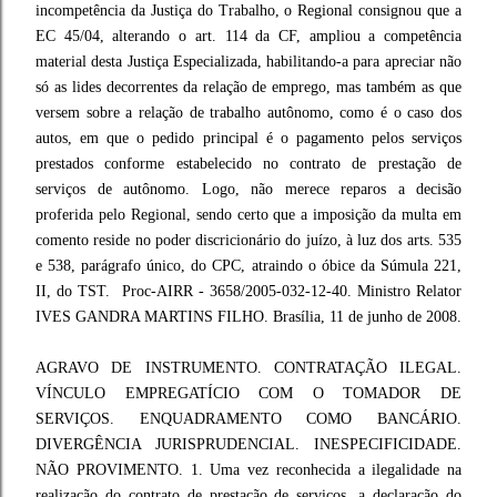
incompetência da Justiça do Trabalho, o Regional consignou que a
EC 45/04, alterando o art. 114 da CF, ampliou a competência
material desta Justiça Especializada, habilitando-a para apreciar não
só as lides decorrentes da relação de emprego, mas também as que
versem sobre a relação de trabalho autônomo, como é o caso dos
autos, em que o pedido principal é o pagamento pelos serviços
prestados conforme estabelecido no contrato de prestação de
serviços de autônomo. Logo, não merece reparos a decisão
proferida pelo Regional, sendo certo que a imposição da multa em
comento reside no poder discricionário do juízo, à luz dos arts. 535
e 538, parágrafo único, do CPC, atraindo o óbice da Súmula 221,
II, do TST. Proc-AIRR - 3658/2005-032-12-40. Ministro Relator
IVES GANDRA MARTINS FILHO. Brasília, 11 de junho de 2008.
AGRAVO DE INSTRUMENTO. CONTRATAÇÃO ILEGAL.
VÍNCULO EMPREGATÍCIO COM O TOMADOR DE
SERVIÇOS. ENQUADRAMENTO COMO BANCÁRIO.
DIVERGÊNCIA JURISPRUDENCIAL. INESPECIFICIDADE.
NÃO PROVIMENTO. 1. Uma vez reconhecida a ilegalidade na
realização do contrato de prestação de serviços, a declaração do