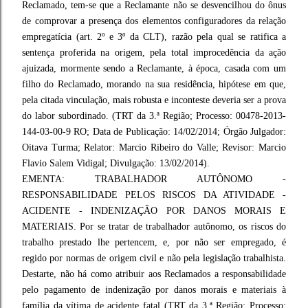
Reclamado, tem-se que a Reclamante não se desvencilhou do ônus
de comprovar a presença dos elementos configuradores da relação
empregatícia (art. 2º e 3º da CLT), razão pela qual se ratifica a
sentença proferida na origem, pela total improcedência da ação
ajuizada, mormente sendo a Reclamante, à época, casada com um
filho do Reclamado, morando na sua residência, hipótese em que,
pela citada vinculação, mais robusta e inconteste deveria ser a prova
do labor subordinado. (TRT da 3.ª Região; Processo: 00478-2013-
144-03-00-9 RO; Data de Publicação: 14/02/2014; Órgão Julgador:
Oitava Turma; Relator: Marcio Ribeiro do Valle; Revisor: Marcio
Flavio Salem Vidigal; Divulgação: 13/02/2014).
EMENTA: TRABALHADOR AUTÔNOMO -
RESPONSABILIDADE PELOS RISCOS DA ATIVIDADE -
ACIDENTE - INDENIZAÇÃO POR DANOS MORAIS E
MATERIAIS. Por se tratar de trabalhador autônomo, os riscos do
trabalho prestado lhe pertencem, e, por não ser empregado, é
regido por normas de origem civil e não pela legislação trabalhista.
Destarte, não há como atribuir aos Reclamados a responsabilidade
pelo pagamento de indenização por danos morais e materiais à
família da vítima de acidente fatal (TRT da 3.ª Região; Processo: