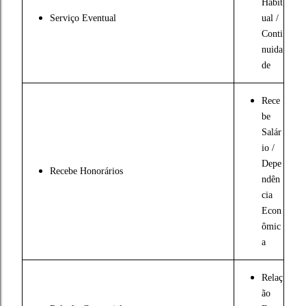
Habit
Serviço Eventual
ual /
Conti
nuida
de
Rece
be
Salár
io /
Depe
Recebe Honorários
ndên
cia
Econ
ômic
a
Relaç
ão