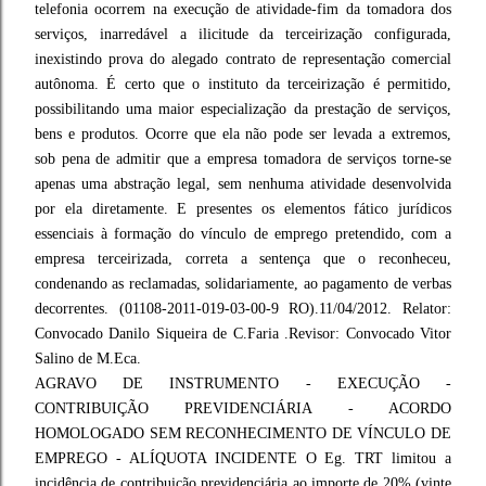
telefonia ocorrem na execução de atividade-fim da tomadora dos
serviços, inarredável a ilicitude da terceirização configurada,
inexistindo prova do alegado contrato de representação comercial
autônoma. É certo que o instituto da terceirização é permitido,
possibilitando uma maior especialização da prestação de serviços,
bens e produtos. Ocorre que ela não pode ser levada a extremos,
sob pena de admitir que a empresa tomadora de serviços torne-se
apenas uma abstração legal, sem nenhuma atividade desenvolvida
por ela diretamente. E presentes os elementos fático jurídicos
essenciais à formação do vínculo de emprego pretendido, com a
empresa terceirizada, correta a sentença que o reconheceu,
condenando as reclamadas, solidariamente, ao pagamento de verbas
decorrentes. (01108-2011-019-03-00-9 RO).11/04/2012. Relator:
Convocado Danilo Siqueira de C.Faria .Revisor: Convocado Vitor
Salino de M.Eca.
AGRAVO DE INSTRUMENTO - EXECUÇÃO -
CONTRIBUIÇÃO PREVIDENCIÁRIA - ACORDO
HOMOLOGADO SEM RECONHECIMENTO DE VÍNCULO DE
EMPREGO - ALÍQUOTA INCIDENTE O Eg. TRT limitou a
incidência de contribuição previdenciária ao importe de 20% (vinte