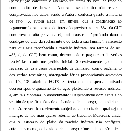
(perseguição constante e alteração unilateral do local de trabalho
com intuito de forçar a Autora a se demitir) não restaram
comprovadas nos autos, sendo a Autora confessa quanto à matéria
de fato." A autora alega, em síntese, que a condenação ao
pagamento horas extras e do intervalo previsto no art. 384, da CLT
comprova a falta grave da ré, pois causaram "profundo dano a
condição de vida da reclamante e de toda a sua família", suficiente
para que seja reconhecida a rescisão indireta, nos termos do art.
483, d, da CLT, bem como, determinado o pagamento de verbas
rescisórias, conforme pedido inicial. Sucessivamente, pleiteia a
reversão da justa causa para pedido de demissão, com o pagamento
das verbas rescisórias, abrangendo férias proporcionais acrescidas
de 1/3, 13º salário e FGTS. Sustenta que a dispensa motivada
ocorreu após o ajuizamento da ação pleiteando a rescisão indireta,
e, em tais hipóteses, o entendimento jurisprudencial dominante é no
sentido de que fica afastado o abandono de emprego, na medida em
que não se verifica o elemento subjetivo caracterizador, qual seja, a
intenção de não mais querer retornar ao trabalho. Menciona, ainda,
que o insucesso do pleito de rescisão indireta não configura,
automaticamente, o abandono de emprego. Consta da petição inicial