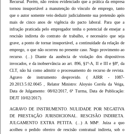
Recursal. Porém, não restou evidenciado que a prática da empresa
tornou insuportável a manutenção do vínculo de emprego, tanto
que o autor somente veio deduzir judicialmente sua pretensão após
mais de cinco anos de vigência do pacto laboral. Para que a
infração praticada pelo empregador tenha o potencial de ensejar a
rescisão indireta do contrato de trabalho, e necessário que seja
grave, a ponto de tornar insuportável, a continuidade da relação de
emprego, o que não ocorreu no presente caso. Nego provimento ao
recurso. (...) Diante da ausência de violação dos dispositivos
invocados, e da inobservância ao art. 896, §1º-A, II e III e §8º, da
CLT, não há como admitir o processamento do recurso de revista.
Agravo de instrumento desprovido. ( AIRR - 1087-
20.2013.5.02.0045 , Relator Ministro: Aloysio Corrêa da Veiga,
Data de Julgamento: 08/02/2017, 6ª Turma, Data de Publicação:
DEJT 10/02/2017).
AGRAVO DE INSTRUMENTO. NULIDADE POR NEGATIVA
DE PRESTAÇÃO JURISDICIONAL. RESCISÃO INDIRETA.
JULGAMENTO EXTRA PETITA. (...) A MMª. Juíza a quo
acolheu o pedido obreiro de rescisão contratual indireta, sob o