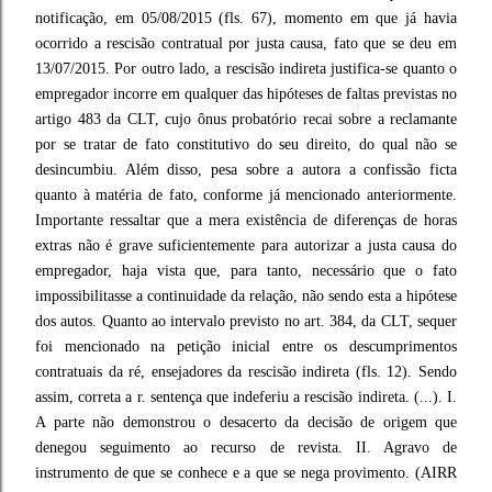
notificação, em 05/08/2015 (fls. 67), momento em que já havia
ocorrido a rescisão contratual por justa causa, fato que se deu em
13/07/2015. Por outro lado, a rescisão indireta justifica-se quanto o
empregador incorre em qualquer das hipóteses de faltas previstas no
artigo 483 da CLT, cujo ônus probatório recai sobre a reclamante
por se tratar de fato constitutivo do seu direito, do qual não se
desincumbiu. Além disso, pesa sobre a autora a confissão ficta
quanto à matéria de fato, conforme já mencionado anteriormente.
Importante ressaltar que a mera existência de diferenças de horas
extras não é grave suficientemente para autorizar a justa causa do
empregador, haja vista que, para tanto, necessário que o fato
impossibilitasse a continuidade da relação, não sendo esta a hipótese
dos autos. Quanto ao intervalo previsto no art. 384, da CLT, sequer
foi mencionado na petição inicial entre os descumprimentos
contratuais da ré, ensejadores da rescisão indireta (fls. 12). Sendo
assim, correta a r. sentença que indeferiu a rescisão indireta. (...). I.
A parte não demonstrou o desacerto da decisão de origem que
denegou seguimento ao recurso de revista. II. Agravo de
instrumento de que se conhece e a que se nega provimento. (AIRR