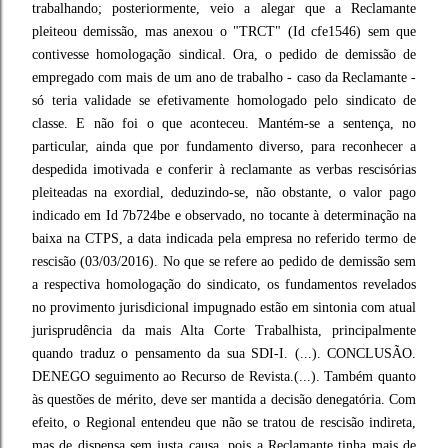
trabalhando; posteriormente, veio a alegar que a Reclamante
pleiteou demissão, mas anexou o "TRCT" (Id cfe1546) sem que
contivesse homologação sindical. Ora, o pedido de demissão de
empregado com mais de um ano de trabalho - caso da Reclamante -
só teria validade se efetivamente homologado pelo sindicato de
classe. E não foi o que aconteceu. Mantém-se a sentença, no
particular, ainda que por fundamento diverso, para reconhecer a
despedida imotivada e conferir à reclamante as verbas rescisórias
pleiteadas na exordial, deduzindo-se, não obstante, o valor pago
indicado em Id 7b724be e observado, no tocante à determinação na
baixa na CTPS, a data indicada pela empresa no referido termo de
rescisão (03/03/2016). No que se refere ao pedido de demissão sem
a respectiva homologação do sindicato, os fundamentos revelados
no provimento jurisdicional impugnado estão em sintonia com atual
jurisprudência da mais Alta Corte Trabalhista, principalmente
quando traduz o pensamento da sua SDI-I. (...). CONCLUSÃO.
DENEGO seguimento ao Recurso de Revista.(...). Também quanto
às questões de mérito, deve ser mantida a decisão denegatória. Com
efeito, o Regional entendeu que não se tratou de rescisão indireta,
mas de dispensa sem justa causa, pois a Reclamante tinha mais de