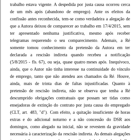
trabalho estava vigente. A despedida por justa causa ocorreu cerca
de um mês após (abandono de emprego). Ante os efeitos da
confissão antes reconhecida, tem-se como verdadeira a alegação de
que a Autora deixou de comparecer ao trabalho em 17/4/2015, sem
ter apresentado nenhuma justificativa, mesmo após receber
telegramas requerendo o seu comparecimento. Ademais, a Ré
somente tomou conhecimento da pretensão da Autora em ter
declarada a rescisão indireta quando recebeu a notificação
(5/8/2015 - fls. 67), ou seja, quase quatro meses após. Inequívoco,
ainda, que o Autor não tinha interesse na continuidade do vínculo
de emprego, tanto que não atendeu aos chamados da Ré. Houve,
ainda, mais de trinta dias de faltas injustificadas. Quanto à
pretensão de rescisão indireta, não se observa que tenha a Ré
descumprido obrigações contratuais que possam ser tidas como
ensejadoras de extinção do contrato por justa causa do empregado
(CLT, art. 483, "d"). Com efeito, a quitação insuficiente de horas
extras e do adicional noturno e a não concessão do DSR aos
domingos, como alegado na inicial, não se revestem da gravidade
necessária à caracterização da rescisão indireta. As demais alegações