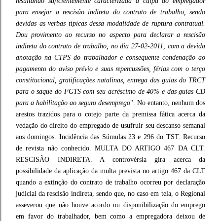
resultando suficientemente caracterizada a culpa do empregador
para ensejar a rescisão indireta do contrato de trabalho, sendo
devidas as verbas típicas dessa modalidade de ruptura contratual.
Dou provimento ao recurso no aspecto para declarar a rescisão
indireta do contrato de trabalho, no dia 27-02-2011, com a devida
anotação na CTPS do trabalhador e consequente condenação ao
pagamento do aviso prévio e suas repercussões, férias com o terço
constitucional, gratificações natalinas, entrega das guias do TRCT
para o saque do FGTS com seu acréscimo de 40% e das guias CD
para a habilitação ao seguro desemprego
". No entanto, nenhum dos
arestos trazidos para o cotejo parte da premissa fática acerca da
vedação do direito do empregado de usufruir seu descanso semanal
aos domingos. Incidência das Súmulas 23 e 296 do TST. Recurso
de revista não conhecido. MULTA DO ARTIGO 467 DA CLT.
RESCISÃO INDIRETA. A controvérsia gira acerca da
possibilidade da aplicação da multa prevista no artigo 467 da CLT
quando a extinção do contrato de trabalho ocorreu por declaração
judicial da rescisão indireta, sendo que, no caso em tela, o Regional
asseverou que não houve acordo ou disponibilização do emprego
em favor do trabalhador, bem como a empregadora deixou de