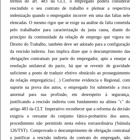
termos do art. 483 da CLT, o empregado poderá considerar
rescindido o seu contrato de trabalho e pleitear a respectiva
indenização quando o empregador incorrer em uma das faltas nele
elencadas. O mesmo rigor que se exige na análise da falta cometida
pelo trabalhador para caracterização da justa causa, diante do
princípio da continuidade da relação de emprego que vigora no
Direito do Trabalho, também deve ser adotado para a configuração
da rescisão indireta. Isso implica dizer que o descumprimento das
obrigações contratuais por parte do empregador, apto a ensejar a
resolução unilateral do pacto, há que se revestir de gravidade
suficiente a ponto de traduzir efetivo obstáculo ao prosseguimento
da relação empregatícia.(...) Conforme evidencia o Regional, com
suporte na prova dos autos, o empregado foi submetido a risco
anormal para sua profissão, em desrespeito à segurança,
justificando a rescisão indireta com fundamento na alínea "c" do
artigo 483 da CLT. Imperativo reconhecer que a reforma da decisão
exigiria o reexame do conjunto fático-probatório dos autos,
procedimento não permitido nesta esfera extraordinária (Súmula
126/TST). Comprovado o descumprimento de obrigação contratual
a justificar a rescisão indireta do contrato do empregado, não