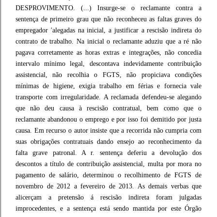
DESPROVIMENTO. (...) Insurge-se o reclamante contra a
sentença de primeiro grau que não reconheceu as faltas graves do
empregador 'alegadas na inicial, a justificar a rescisão indireta do
contrato de trabalho. Na inicial o reclamante aduziu que a ré não
pagava corretamente as horas extras e integrações, não concedia
intervalo mínimo legal, descontava indevidamente contribuição
assistencial, não recolhia o FGTS, não propiciava condições
mínimas de higiene, exigia trabalho em férias e fornecia vale
transporte com irregularidade. A reclamada defendeu-se alegando
que não deu causa à rescisão contratual, bem como que o
reclamante abandonou o emprego e por isso foi demitido por justa
causa. Em recurso o autor insiste que a recorrida não cumpria com
suas obrigações contratuais dando ensejo ao reconhecimento da
falta grave patronal. A r. sentença deferiu a devolução dos
descontos a título de contribuição assistencial, multa por mora no
pagamento de salário, determinou o recolhimento de FGTS de
novembro de 2012 a fevereiro de 2013. As demais verbas que
alicerçam a pretensão á rescisão indireta foram julgadas
improcedentes, e a sentença está sendo mantida por este Órgão