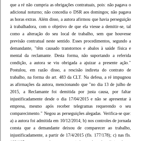
que a ré não cumpria as obrigações contratuais, pois: não pagava o
adicional noturno; não concedia o DSR aos domingos; não pagava
as horas extras. Além disso, a autora afirmou que havia perseguição
à trabalhadora, com o objetivo de que ela viesse a demitir-se, tal
como a alteração do seu local de trabalho, sem que houvesse
previsão contratual neste sentido. Esses procedimentos, segundo a
demandante, "têm causado transtornos e abalos à saúde física e
mental da reclamante. Desta forma, não suportando a referida
condição, a autora se viu obrigada a ajuizar a presente ação."
Postulou, em razão disso, a rescisão indireta do contrato de
trabalho, na forma do art. 483 da CLT. Na defesa, a ré impugnou
as afirmações da autora, mencionando que "no dia 13 de julho de
2015, a Reclamante foi demitida por justa causa, por faltar
injustificadamente desde o dia 17/04/2015 e não se apresentar à
empresa, mesmo após receber telegramas requerendo o seu
comparecimento." Negou as perseguições alegadas. Verifica-se que:
a) a autora foi admitida em 10/12/2014; b) nos controles de jornada
consta que a demandante deixou de comparecer ao trabalho,
injustificadamente, a partir de 17/4/2015 (fls. 177/178); c) nas fls.