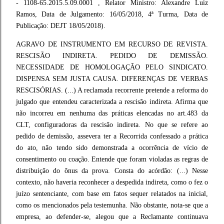
- 1108-65.2015.5.09.0001 , Relator Ministro: Alexandre Luiz
Ramos, Data de Julgamento: 16/05/2018, 4ª Turma, Data de
Publicação: DEJT 18/05/2018).
AGRAVO DE INSTRUMENTO EM RECURSO DE REVISTA.
RESCISÃO INDIRETA. PEDIDO DE DEMISSÃO.
NECESSIDADE DE HOMOLOGAÇÃO PELO SINDICATO.
DISPENSA SEM JUSTA CAUSA. DIFERENÇAS DE VERBAS
RESCISÓRIAS. (...) A reclamada recorrente pretende a reforma do
julgado que entendeu caracterizada a rescisão indireta. Afirma que
não incorreu em nenhuma das práticas elencadas no art.483 da
CLT, configuradoras da rescisão indireta. No que se refere ao
pedido de demissão, assevera ter a Recorrida confessado a prática
do ato, não tendo sido demonstrada a ocorrência de vício de
consentimento ou coação. Entende que foram violadas as regras de
distribuição do ônus da prova. Consta do acórdão: (...) Nesse
contexto, não haveria reconhecer a despedida indireta, como o fez o
juízo sentenciante, com base em fatos sequer relatados na inicial,
como os mencionados pela testemunha. Não obstante, nota-se que a
empresa, ao defender-se, alegou que a Reclamante continuava