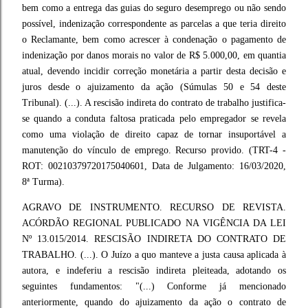
bem como a entrega das guias do seguro desemprego ou não sendo
possível, indenização correspondente as parcelas a que teria direito
o Reclamante, bem como acrescer à condenação o pagamento de
indenização por danos morais no valor de R$ 5.000,00, em quantia
atual, devendo incidir correção monetária a partir desta decisão e
juros desde o ajuizamento da ação (Súmulas 50 e 54 deste
Tribunal). (...). A rescisão indireta do contrato de trabalho justifica-
se quando a conduta faltosa praticada pelo empregador se revela
como uma violação de direito capaz de tornar insuportável a
manutenção do vínculo de emprego. Recurso provido. (TRT-4 -
ROT: 00210379720175040601, Data de Julgamento: 16/03/2020,
8ª Turma).
AGRAVO DE INSTRUMENTO. RECURSO DE REVISTA.
ACÓRDÃO REGIONAL PUBLICADO NA VIGÊNCIA DA LEI
Nº 13.015/2014. RESCISÃO INDIRETA DO CONTRATO DE
TRABALHO. (...). O Juízo a quo manteve a justa causa aplicada à
autora, e indeferiu a rescisão indireta pleiteada, adotando os
seguintes fundamentos: "(...) Conforme já mencionado
anteriormente, quando do ajuizamento da ação o contrato de