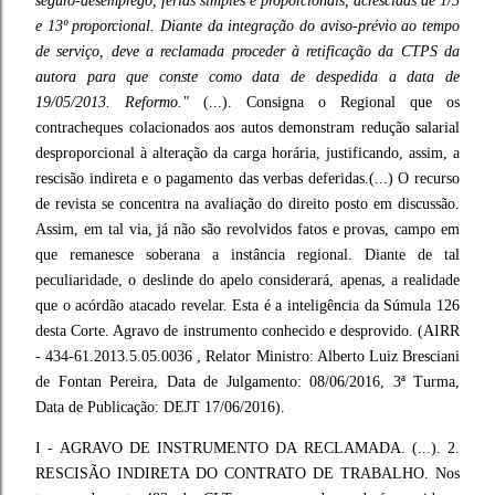
seguro-desemprego, férias simples e proporcionais, acrescidas de 1/3
e 13º proporcional. Diante da integração do aviso-prévio ao tempo
de serviço, deve a reclamada proceder à retificação da CTPS da
autora para que conste como data de despedida a data de
19/05/2013. Reformo."
(...). Consigna o Regional que os
contracheques colacionados aos autos demonstram redução salarial
desproporcional à alteração da carga horária, justificando, assim, a
rescisão indireta e o pagamento das verbas deferidas.(...) O recurso
de revista se concentra na avaliação do direito posto em discussão.
Assim, em tal via, já não são revolvidos fatos e provas, campo em
que remanesce soberana a instância regional. Diante de tal
peculiaridade, o deslinde do apelo considerará, apenas, a realidade
que o acórdão atacado revelar. Esta é a inteligência da Súmula 126
desta Corte. Agravo de instrumento conhecido e desprovido. (AIRR
- 434-61.2013.5.05.0036 , Relator Ministro: Alberto Luiz Bresciani
de Fontan Pereira, Data de Julgamento: 08/06/2016, 3ª Turma,
Data de Publicação: DEJT 17/06/2016).
I - AGRAVO DE INSTRUMENTO DA RECLAMADA. (...). 2.
RESCISÃO INDIRETA DO CONTRATO DE TRABALHO. Nos