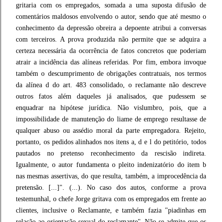
gritaria com os empregados, somada a uma suposta difusão de
comentários maldosos envolvendo o autor, sendo que até mesmo o
conhecimento da depressão obreira a depoente atribui a conversas
com terceiros. A prova produzida não permite que se adquira a
certeza necessária da ocorrência de fatos concretos que poderiam
atrair a incidência das alíneas referidas. Por fim, embora invoque
também o descumprimento de obrigações contratuais, nos termos
da alínea d do art. 483 consolidado, o reclamante não descreve
outros fatos além daqueles já analisados, que pudessem se
enquadrar na hipótese jurídica. Não vislumbro, pois, que a
impossibilidade de manutenção do liame de emprego resultasse de
qualquer abuso ou assédio moral da parte empregadora. Rejeito,
portanto, os pedidos alinhados nos itens a, d e l do petitório, todos
pautados no pretenso reconhecimento da rescisão indireta.
Igualmente, o autor fundamenta o pleito indenizatório do item b
nas mesmas assertivas, do que resulta, também, a improcedência da
pretensão. [...]". (...). No caso dos autos, conforme a prova
testemunhal, o chefe Jorge gritava com os empregados em frente ao
clientes, inclusive o Reclamante, e também fazia "piadinhas em
relação ao orientação sexual do reclamante". Não se admite que os