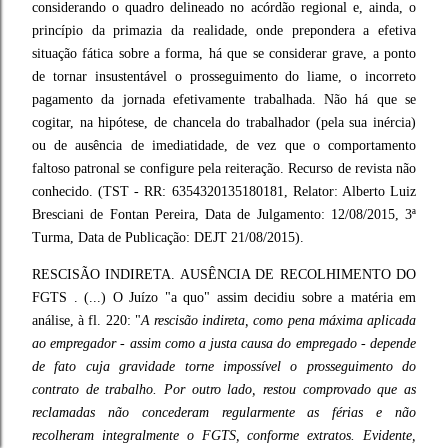
considerando o quadro delineado no acórdão regional e, ainda, o
princípio da primazia da realidade, onde prepondera a efetiva
situação fática sobre a forma, há que se considerar grave, a ponto
de tornar insustentável o prosseguimento do liame, o incorreto
pagamento da jornada efetivamente trabalhada. Não há que se
cogitar, na hipótese, de chancela do trabalhador (pela sua inércia)
ou de ausência de imediatidade, de vez que o comportamento
faltoso patronal se configure pela reiteração. Recurso de revista não
conhecido. (TST - RR: 6354320135180181, Relator: Alberto Luiz
Bresciani de Fontan Pereira, Data de Julgamento: 12/08/2015, 3ª
Turma, Data de Publicação: DEJT 21/08/2015).
RESCISÃO INDIRETA. AUSÊNCIA DE RECOLHIMENTO DO
FGTS . (...) O Juízo "a quo" assim decidiu sobre a matéria em
análise, à fl. 220: "
A rescisão indireta, como pena máxima aplicada
ao empregador - assim como a justa causa do empregado - depende
de fato cuja gravidade torne impossível o prosseguimento do
contrato de trabalho. Por outro lado, restou comprovado que as
reclamadas não concederam regularmente as férias e não
recolheram integralmente o FGTS, conforme extratos. Evidente,