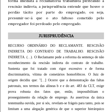
forma imediata a reclamatória trabalhista pleiteando a
rescisão indireta, a jurisprudência entende que houve o
perdão tácito por parte do empregado, ou seja,
presumir-se-á que o ato faltoso cometido pelo
empregador foi perdoado pelo empregado.
JURISPRUDÊNCIA
RECURSO ORDINÁRIO DO RECLAMANTE. RESCISÃO
INDIRETA DO CONTRATO DE TRABALHO. RESCISÃO
INDIRETA. (...). O Reclamante pede a reforma da sentença de não
reconhecimento da rescisão indireta do contrato de trabalho.
Sustenta que foi tratado com rigor excessivo e de forma
discriminatória, vítima de cometários homofóbicos. O Juiz de
origem decidiu que: "[...] Ocorre que a demonstração das faltas
patronais, nos termos das alíneas b e e do art. 483 da CLT, exige
prova robusta dos fatos que, então, impossibilitam o
prosseguimento da relação de emprego. As assertivas da única
testemunha ouvida, por si sós, revelam-se frágeis para tanto, pois se
limitam a uma alegação genérica de que o superior hierárquico