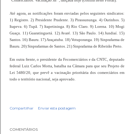
“Comerciários: Vacinação Já!”, lançada hoje (confira neste Portal).
Até agora, as notificações foram enviadas pelos seguintes sindicatos:
1) Registro. 2) Presidente Prudente. 3) Pirassununga. 4) Ourinhos. 5)
Itapeva. 6) Tupã. 7) Itapetininga. 8) Rio Claro. 9) Lorena. 10) Mogi
Guaçu. 11) Guaratinguetá. 12) Avaré. 13) São Paulo. 14) Jundiaí. 15)
Santos. 16) Bauru. 17) Araçatuba. 18) Votuporanga. 19) Sinprafarma de
Bauru. 20) Sinprafarmas de Santos. 21) Sinprafarma de Ribeirão Preto.
Em outra frente, o presidente da Fecomerciários e da CNTC, deputado
federal Luiz Carlos Motta, batalha na Câmara para que seu Projeto de
Lei 5480/20, que prevê a vacinação prioritária dos comerciários em
todo o território nacional, seja aprovado.
Compartilhar
Enviar esta postagem
COMENTÁRIOS