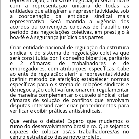
representação, a mesa de negociação será única e
com a representação unitária de todas as
entidades que atingirem a representatividade, sob
a coordenação da entidade sindical mais
representativa. Será mantida a vigência dos
acordos ou convenções coletivas de trabalho no
período das negociações coletivas, em prestígio à
boa-fé e à segurança jurídica das partes.
Criar entidade nacional de regulação da estrutura
sindical e do sistema de negociação coletiva que
será constituída por 1 conselho bipartite, paritário
e 2 câmaras: de trabalhadores e de
empregadores, com atribuições específicas. Cabe
ao ente de regulação: aferir a representatividade
(definir método de aferição); estabelecer normas
específicas para o sistema de relações sindicais e
de negociação coletiva funcionarem; regulamentar
de maneira complementar o custeio sindical; criar
câmaras de solução de conflitos que envolvam
disputas intersindicais; criar procedimentos para
verificar e coibir práticas antissindicais.
Que venha o debate! Espero que mudemos o
rumo do desenvolvimento brasileiro. Que sejamos
capazes de colocar os/as trabalhadores/as no
centro estratégico desse novo projeto.