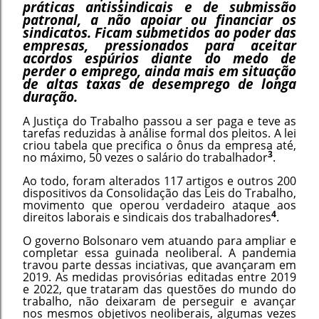
práticas antissindicais e de submissão
patronal, a não apoiar ou financiar os
sindicatos. Ficam submetidos ao poder das
empresas, pressionados para aceitar
acordos espúrios diante do medo de
perder o emprego, ainda mais em situação
de altas taxas de desemprego de longa
duração.
A Justiça do Trabalho passou a ser paga e teve as
tarefas reduzidas à análise formal dos pleitos. A lei
criou tabela que precifica o ônus da empresa até,
3
no máximo, 50 vezes o salário do trabalhador
.
Ao todo, foram alterados 117 artigos e outros 200
dispositivos da Consolidação das Leis do Trabalho,
movimento que operou verdadeiro ataque aos
4
direitos laborais e sindicais dos trabalhadores
.
O governo Bolsonaro vem atuando para ampliar e
completar essa guinada neoliberal. A pandemia
travou parte dessas inciativas, que avançaram em
2019. As medidas provisórias editadas entre 2019
e 2022, que trataram das questões do mundo do
trabalho, não deixaram de perseguir e avançar
nos mesmos objetivos neoliberais, algumas vezes