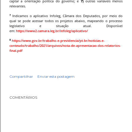
captar a orientação política do governo; e
7)
outras variáveis menos
relevantes.
7
Indicamos o aplicativo Infoleg, Câmara dos Deputados, por meio do
qual se pode acessar todos os projetos abaixo, mapeando o processo
legislativo e situação atual. Disponível
em:
https://www2.camara.leg.br/infoleg/aplicativo/
8
https://www.gov.br/trabalho-e-previdencia/pt-br/noticias-e-
conteudo/trabalho/2021/arquivos/nota-de-apresentacao-dos-relatorios-
final.pdf
Compartilhar
Enviar esta postagem
COMENTÁRIOS