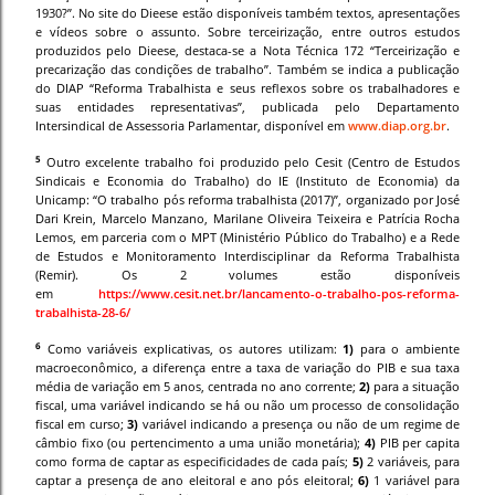
1930?”. No site do Dieese estão disponíveis também textos, apresentações
e vídeos sobre o assunto. Sobre terceirização, entre outros estudos
produzidos pelo Dieese, destaca-se a Nota Técnica 172 “Terceirização e
precarização das condições de trabalho”. Também se indica a publicação
do DIAP “Reforma Trabalhista e seus reflexos sobre os trabalhadores e
suas entidades representativas”, publicada pelo Departamento
Intersindical de Assessoria Parlamentar, disponível em
www.diap.org.br
.
5
Outro excelente trabalho foi produzido pelo Cesit (Centro de Estudos
Sindicais e Economia do Trabalho) do IE (Instituto de Economia) da
Unicamp: “O trabalho pós reforma trabalhista (2017)”, organizado por José
Dari Krein, Marcelo Manzano, Marilane Oliveira Teixeira e Patrícia Rocha
Lemos, em parceria com o MPT (Ministério Público do Trabalho) e a Rede
de Estudos e Monitoramento Interdisciplinar da Reforma Trabalhista
(Remir). Os 2 volumes estão disponíveis
em
https://www.cesit.net.br/lancamento-o-trabalho-pos-reforma-
trabalhista-28-6/
6
Como variáveis explicativas, os autores utilizam:
1)
para o ambiente
macroeconômico, a diferença entre a taxa de variação do PIB e sua taxa
média de variação em 5 anos, centrada no ano corrente;
2)
para a situação
fiscal, uma variável indicando se há ou não um processo de consolidação
fiscal em curso;
3)
variável indicando a presença ou não de um regime de
câmbio fixo (ou pertencimento a uma união monetária);
4)
PIB per capita
como forma de captar as especificidades de cada país;
5)
2 variáveis, para
captar a presença de ano eleitoral e ano pós eleitoral;
6)
1 variável para