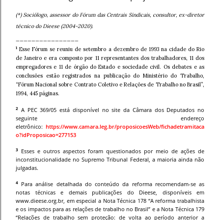
(*) Sociólogo, assessor do Fórum das Centrais Sindicais, consultor, ex-diretor
técnico do Dieese (2004-2020).
________________
1
Esse Fórum se reuniu de setembro a dezembro de 1993 na cidade do Rio
de Janeiro e era composto por 11 representantes dos trabalhadores, 11 dos
empregadores e 11 de órgão do Estado e sociedade civil. Os debates e as
conclusões estão registrados na publicação do Ministério do Trabalho,
“Fórum Nacional sobre Contrato Coletivo e Relações de Trabalho no Brasil”,
1994, 445 páginas.
2
A PEC 369/05 está disponível no site da Câmara dos Deputados no
seguinte endereço
eletrônico:
https://www.camara.leg.br/proposicoesWeb/fichadetramitaca
o?idProposicao=277153
3
Esses e outros aspectos foram questionados por meio de ações de
inconstitucionalidade no Supremo Tribunal Federal, a maioria ainda não
julgadas.
4
Para análise detalhada do conteúdo da reforma recomendam-se as
notas técnicas e demais publicações do Dieese, disponíveis em
www.dieese.org.br, em especial a Nota Técnica 178 “A reforma trabalhista
e os impactos para as relações de trabalho no Brasil” e a Nota Técnica 179
“Relações de trabalho sem proteção: de volta ao período anterior a