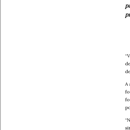
p
pr
“V
de
de
A 
fo
fo
po
“N
si