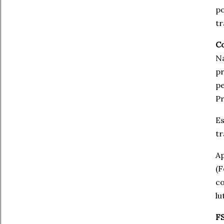
po
tr
C
Na
pr
pe
Pr
Es
tr
Ap
(F
co
lu
F