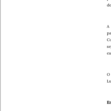
de
A 
pa
Co
se
es
O 
Lu
E