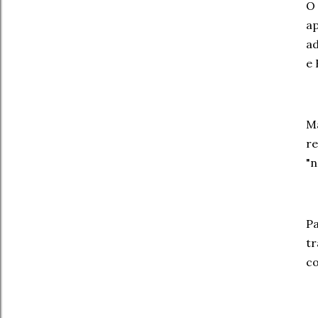
O
ap
ad
e
M
re
"n
P
tr
co