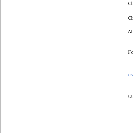
Cl
Cl
AD
F
Co
C