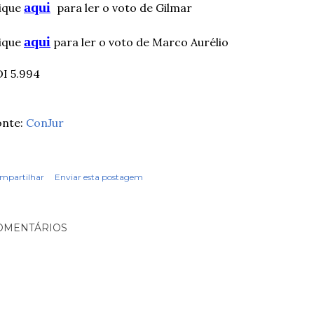
aqui
ique
para ler o voto de Gilmar
aqui
ique
para ler o voto de Marco Aurélio
I 5.994
onte:
ConJur
mpartilhar
Enviar esta postagem
OMENTÁRIOS