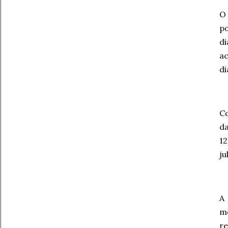
O 
po
di
ac
di
Co
da
1
ju
A
me
r