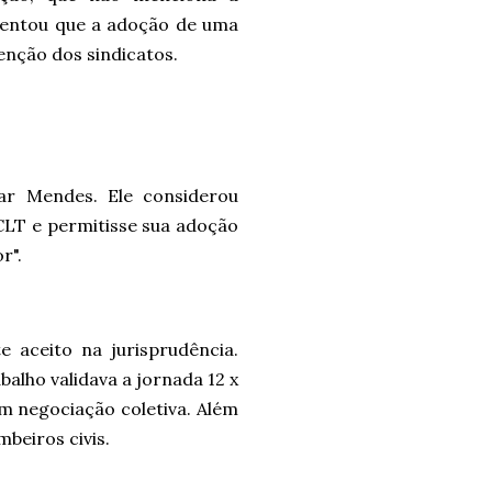
umentou que a adoção de uma
enção dos sindicatos.
ar Mendes. Ele considerou
 CLT e permitisse sua adoção
r".
 aceito na jurisprudência.
alho validava a jornada 12 x
em negociação coletiva. Além
mbeiros civis.