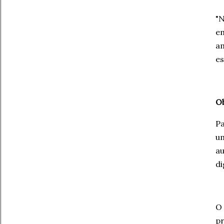
"
em
a
es
Ob
Pa
um
a
di
O 
pr