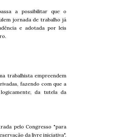
assa a possibilitar que o
ulem jornada de trabalho já
udência e adotada por leis
ro.
orma trabalhista empreendem
rivadas, fazendo com que a
logicamente, da tutela da
trada pelo Congresso "para
ervação da livre iniciativa",