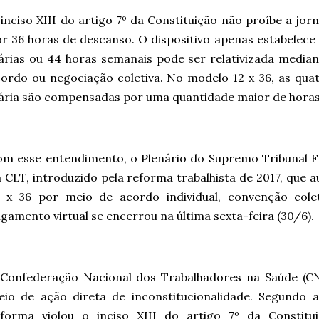
inciso XIII do artigo 7º da Constituição não proíbe a jor
r 36 horas de descanso. O dispositivo apenas estabelece
árias ou 44 horas semanais pode ser relativizada medi
ordo ou negociação coletiva. No modelo 12 x 36, as qua
ária são compensadas por uma quantidade maior de horas
m esse entendimento, o Plenário do Supremo Tribunal Fe
 CLT, introduzido pela reforma trabalhista de 2017, que 
2 x 36 por meio de acordo individual, convenção cole
lgamento virtual se encerrou na última sexta-feira (30/6).
 Confederação Nacional dos Trabalhadores na Saúde (C
io de ação direta de inconstitucionalidade. Segundo a
eforma violou o inciso XIII do artigo 7º da Constit