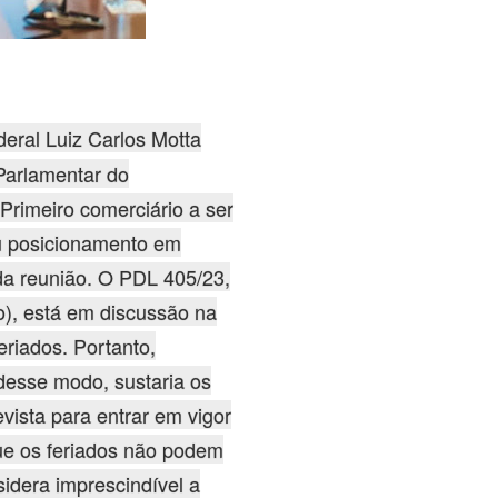
eral Luiz Carlos Motta
Parlamentar do
Primeiro comerciário a ser
eu posicionamento em
 da reunião. O PDL 405/23,
o), está em discussão na
riados. Portanto,
 desse modo, sustaria os
evista para entrar em vigor
ue os feriados não podem
idera imprescindível a