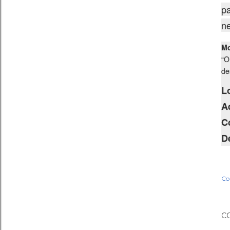
pa
ne
Mo
“O
de
L
A
C
D
Co
C