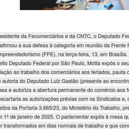
residente da Fecomerciários e da CNTC, o Deputado Fed
afirmou a sua defesa à categoria em reunião da Frente 
preendedorismo (FPE), na terça-feira, 13, em Brasília. 
eito Deputado Federal por São Paulo, Motta expôs o s
lação ao trabalho dos comerciários aos feriados, pauta
 autoria do Deputado Luiz Gastão (presente ao encontr
sa e autoriza a abertura permanente do comércio aos fe
scartaria as autorizações prévias com os Sindicatos e,
eitos da Portaria 3.665/23, do Ministério do Trabalho, pr
m 1º de janeiro de 2025. O parlamentar expôs à mesa q
r transformados em dias normais de trabalho e que cons