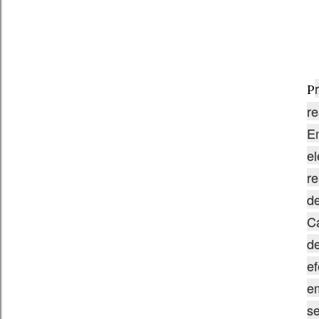
P
re
Em
el
re
de
Ca
de
ef
e
se