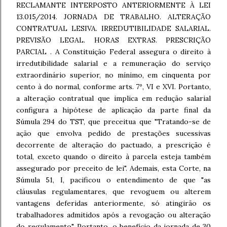
RECLAMANTE INTERPOSTO ANTERIORMENTE À LEI
13.015/2014. JORNADA DE TRABALHO. ALTERAÇÃO
CONTRATUAL LESIVA. IRREDUTIBILIDADE SALARIAL.
PREVISÃO LEGAL. HORAS EXTRAS. PRESCRIÇÃO
PARCIAL . A Constituição Federal assegura o direito à
irredutibilidade salarial e a remuneração do serviço
extraordinário superior, no mínimo, em cinquenta por
cento à do normal, conforme arts. 7º, VI e XVI. Portanto,
a alteração contratual que implica em redução salarial
configura a hipótese de aplicação da parte final da
Súmula 294 do TST, que preceitua que "Tratando-se de
ação que envolva pedido de prestações sucessivas
decorrente de alteração do pactuado, a prescrição é
total, exceto quando o direito à parcela esteja também
assegurado por preceito de lei". Ademais, esta Corte, na
Súmula 51, I, pacificou o entendimento de que "as
cláusulas regulamentares, que revoguem ou alterem
vantagens deferidas anteriormente, só atingirão os
trabalhadores admitidos após a revogação ou alteração
do regulamento". Portanto, o benefício da jornada de 30