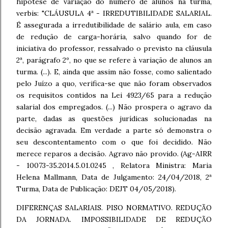
hipótese de variação do número de alunos na turma,
verbis: "CLÁUSULA 4ª - IRREDUTIBILIDADE SALARIAL.
É assegurada a irredutibilidade de salário aula, em caso
de redução de carga-horária, salvo quando for de
iniciativa do professor, ressalvado o previsto na cláusula
2ª, parágrafo 2º, no que se refere à variação de alunos an
turma. (...). E, ainda que assim não fosse, como salientado
pelo Juízo a quo, verifica-se que não foram observados
os requisitos contidos na Lei 4923/65 para a redução
salarial dos empregados. (...) Não prospera o agravo da
parte, dadas as questões jurídicas solucionadas na
decisão agravada. Em verdade a parte só demonstra o
seu descontentamento com o que foi decidido. Não
merece reparos a decisão. Agravo não provido. (Ag-AIRR
- 10073-35.2014.5.01.0245 , Relatora Ministra: Maria
Helena Mallmann, Data de Julgamento: 24/04/2018, 2ª
Turma, Data de Publicação: DEJT 04/05/2018).
DIFERENÇAS SALARIAIS. PISO NORMATIVO. REDUÇÃO
DA JORNADA. IMPOSSIBILIDADE DE REDUÇÃO