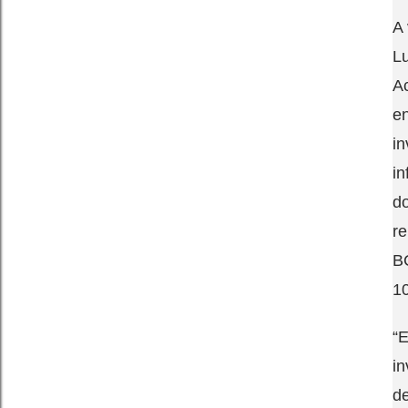
A 
Lu
A
en
in
in
do
re
BC
1
“
in
de