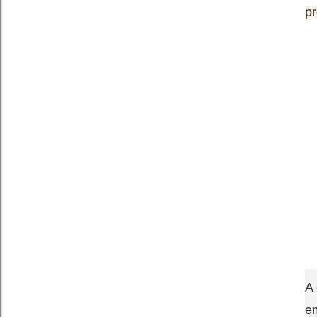
pr
A 
e