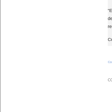
“E
de
r
Co
Co
C