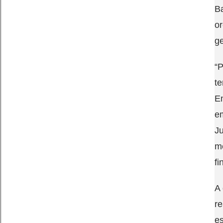
Ba
or
ge
“P
te
En
em
Ju
mê
fi
A 
re
es