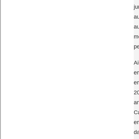
ju
au
a
me
pe
Ai
e
em
2
an
C
em
d