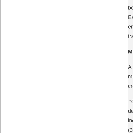
bo
E
en
tr
Mi
A 
mi
cr
“Q
de
in
(3