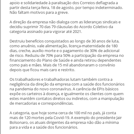
apoio e solidariedade à paralisação dos Correios deflagrada a
partir desta terça-feira, 18 de agosto, por tempo indeterminado.
Não faltam motivos para a greve.
A direção da empresa não dialoga com as lideranças sindicais e
decidiu suprimir 70 das 79 cláusulas do Acordo Coletivo da
categoria assinado para vigorar até 2021.
Destruiu benefícios conquistados ao longo de 30 anos de luta,
como anuênio, vale alimentação, licença-maternidade de 180
dias, creche, auxílio morte e o pagamento de 30% de adicional
de risco. Reduziu de 70% para 50% a participação da empresa no
financiamento do Plano de Saúde e ainda retirou dependentes
como pais e mães. Mais de 15 mil abandonaram o convênio
depois que ficou mais caro e restrito.
Os trabalhadores e trabalhadoras lutam também contra a
negligência da direção da empresa com a saúde dos funcionários
na pandemia do novo coronavírus. A carência de EPIs básicos
expõe os carteiros à doença, e igualmente os clientes com quem
estes mantêm contatos diretos ou indiretos, com a manipulação
de mercadorias e correspondências.
A categoria, que hoje soma cerca de 100 mil no país, já conta
mais de 120 mortes pela Covid-19. A exemplo do presidente Jair
Bolsonaro, os atuais dirigentes da empresa não dão a mínima
para a vida e a saúde dos funcionários.