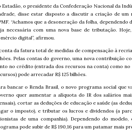
 Estadão, o presidente da Confederação Nacional da Indú
drade, disse estar disposto a discutir a criação de um
MF. “Achamos que a desoneração da folha, dependendo do 
eja necessária com uma nova base de tributação. Hoje
mércio digital”, afirmou.
conta da fatura total de medidas de compensação à recri
lhões. Pelas contas do governo, uma nova contribuição c
nto no crédito (entrada dos recursos na conta) como no 
cursos) pode arrecadar R$ 125 bilhões.
ra bancar o Renda Brasil, o novo programa social que va
verno quer aumentar a alíquota do IR dos salários mai
nsais), cortar as deduções de educação e saúde (as ded
gar o imposto), e tributar os lucros e dividendos (a parc
cionistas de uma companhia). Dependendo do modelo, 
ograma pode subir de R$ 190,16 para um patamar mais pr