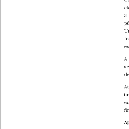
cl
3 
pú
Um
fo
ex
A 
s
de
A
im
e
fi
A