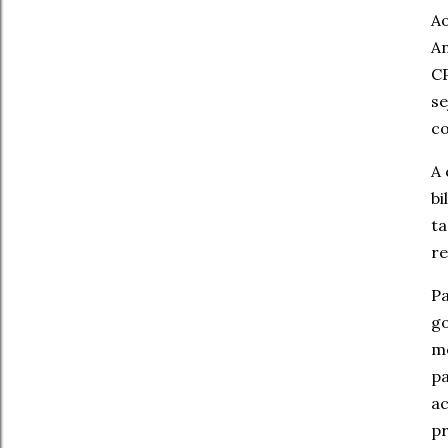
Ao
An
CP
s
co
A 
bi
ta
re
Pa
go
me
pa
a
pr