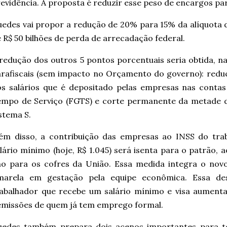
evidência. A proposta é reduzir esse peso de encargos pa
edes vai propor a redução de 20% para 15% da alíquota
 R$ 50 bilhões de perda de arrecadação federal.
redução dos outros 5 pontos porcentuais seria obtida, n
rafiscais (sem impacto no Orçamento do governo): redu
os salários que é depositado pelas empresas nas conta
empo de Serviço (FGTS) e corte permanente da metade 
stema S.
lém disso, a contribuição das empresas ao INSS do tr
lário mínimo (hoje, R$ 1.045) será isenta para o patrão, 
no para os cofres da União. Essa medida integra o nov
marela em gestação pela equipe econômica. Essa de
abalhador que recebe um salário mínimo e visa aumenta
missões de quem já tem emprego formal.
uedes também prepara dois acenos importantes para te