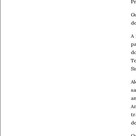
Pr
Gu
de
A 
pa
d
T
Si
A
sa
a
A
tr
de
G