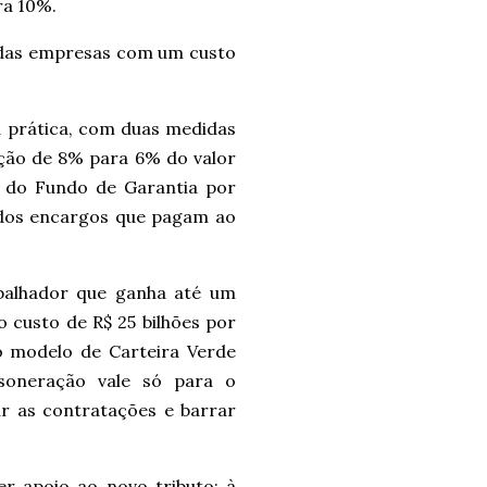
ra 10%.
 das empresas com um custo
a prática, com duas medidas
ção de 8% para 6% do valor
s do Fundo de Garantia por
dos encargos que pagam ao
abalhador que ganha até um
ao custo de R$ 25 bilhões por
o modelo de Carteira Verde
soneração vale só para o
r as contratações e barrar
r apoio ao novo tributo: à