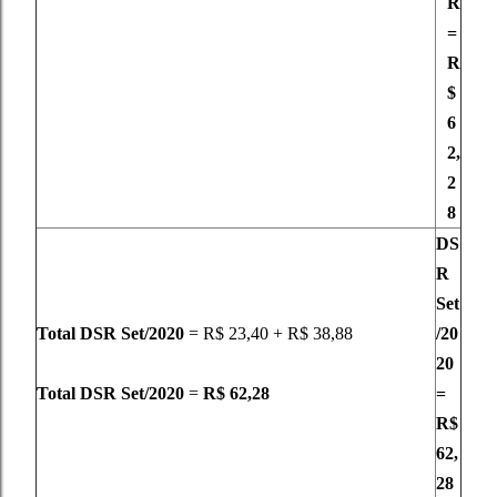
R
=
R
$
6
2,
2
8
DS
R
Set
Total DSR Set/2020
= R$ 23,40 + R$ 38,88
/20
20
Total DSR Set/2020
=
R$ 62,28
=
R$
62,
28