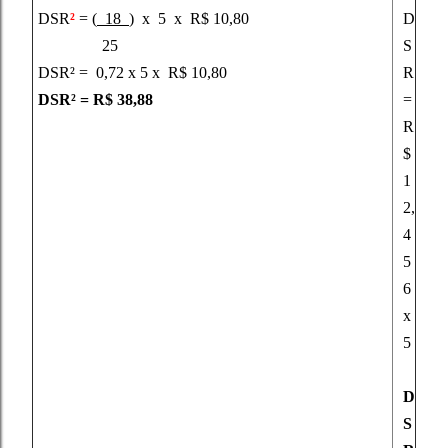
DSR
²
= (
18
) x 5 x R$ 10,80
D
25
S
DSR² = 0,72 x 5 x R$ 10,80
R
DSR² = R$ 38,88
=
R
$
1
2,
4
5
6
x
5
D
S