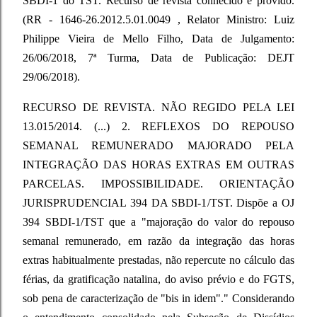
SBDI-1 do TST. Recurso de revista conhecido e provido.
(RR - 1646-26.2012.5.01.0049 , Relator Ministro: Luiz
Philippe Vieira de Mello Filho, Data de Julgamento:
26/06/2018, 7ª Turma, Data de Publicação: DEJT
29/06/2018).
RECURSO DE REVISTA. NÃO REGIDO PELA LEI
13.015/2014. (...) 2. REFLEXOS DO REPOUSO
SEMANAL REMUNERADO MAJORADO PELA
INTEGRAÇÃO DAS HORAS EXTRAS EM OUTRAS
PARCELAS. IMPOSSIBILIDADE. ORIENTAÇÃO
JURISPRUDENCIAL 394 DA SBDI-1/TST. Dispõe a OJ
394 SBDI-1/TST que a "majoração do valor do repouso
semanal remunerado, em razão da integração das horas
extras habitualmente prestadas, não repercute no cálculo das
férias, da gratificação natalina, do aviso prévio e do FGTS,
sob pena de caracterização de "bis in idem"." Considerando