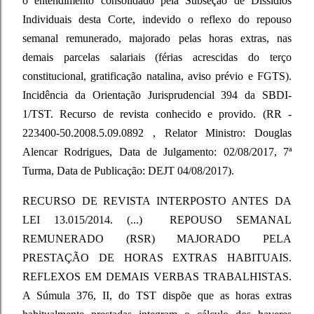
o entendimento consolidado pela Subseção de Dissídios
Individuais desta Corte, indevido o reflexo do repouso
semanal remunerado, majorado pelas horas extras, nas
demais parcelas salariais (férias acrescidas do terço
constitucional, gratificação natalina, aviso prévio e FGTS).
Incidência da Orientação Jurisprudencial 394 da SBDI-
1/TST. Recurso de revista conhecido e provido. (RR -
223400-50.2008.5.09.0892 , Relator Ministro: Douglas
Alencar Rodrigues, Data de Julgamento: 02/08/2017, 7ª
Turma, Data de Publicação: DEJT 04/08/2017).
RECURSO DE REVISTA INTERPOSTO ANTES DA
LEI 13.015/2014. (...) REPOUSO SEMANAL
REMUNERADO (RSR) MAJORADO PELA
PRESTAÇÃO DE HORAS EXTRAS HABITUAIS.
REFLEXOS EM DEMAIS VERBAS TRABALHISTAS.
A Súmula 376, II, do TST dispõe que as horas extras