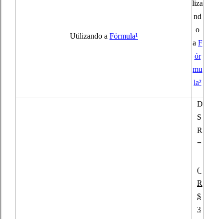
liza
nd
o
Utilizando a
Fórmula¹
a
F
ór
mu
la²
D
S
R
=
(
R
$
3