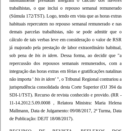
habitualmente prestadas integram o cálculo dos haveres
trabalhistas, o que inclui o repouso semanal remunerado
(Súmula 172/TST). Logo, tendo em vista que as horas extras
habituais repercutem no repouso semanal remunerado e nas
demais parcelas trabalhistas, não se pode admitir que o
cálculo de tais verbas leve em consideração o valor de RSR
já majorado pela prestação de labor extraordinário habitual,
sob pena de
bis in idem
. Dessa forma, ao decidir que "a
repercussão dos repousos semanais remunerados, com a
integração das horas extras em férias e gratificações natalinas
não importa '
bis in idem
' ", o Tribunal Regional contrariou a
jurisprudência consolidada desta Corte Superior (OJ 394 da
SDI-1/TST). Recurso de revista conhecido e provido. (RR -
11-14.2012.5.09.0008 , Relatora Ministra: Maria Helena
Mallmann, Data de Julgamento: 09/08/2017, 2ª Turma, Data
de Publicação: DEJT 18/08/2017).