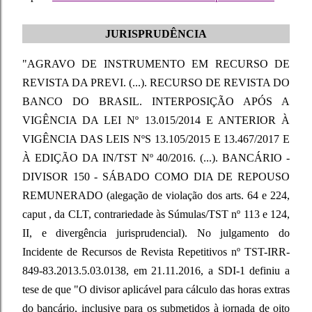
JURISPRUDÊNCIA
"AGRAVO DE INSTRUMENTO EM RECURSO DE
REVISTA DA PREVI. (...). RECURSO DE REVISTA DO
BANCO DO BRASIL. INTERPOSIÇÃO APÓS A
VIGÊNCIA DA LEI Nº 13.015/2014 E ANTERIOR À
VIGÊNCIA DAS LEIS NºS 13.105/2015 E 13.467/2017 E
À EDIÇÃO DA IN/TST Nº 40/2016. (...). BANCÁRIO -
DIVISOR 150 - SÁBADO COMO DIA DE REPOUSO
REMUNERADO (alegação de violação dos arts. 64 e 224,
caput , da CLT, contrariedade às Súmulas/TST nº 113 e 124,
II, e divergência jurisprudencial). No julgamento do
Incidente de Recursos de Revista Repetitivos nº TST-IRR-
849-83.2013.5.03.0138, em 21.11.2016, a SDI-1 definiu a
tese de que "O divisor aplicável para cálculo das horas extras
do bancário, inclusive para os submetidos à jornada de oito