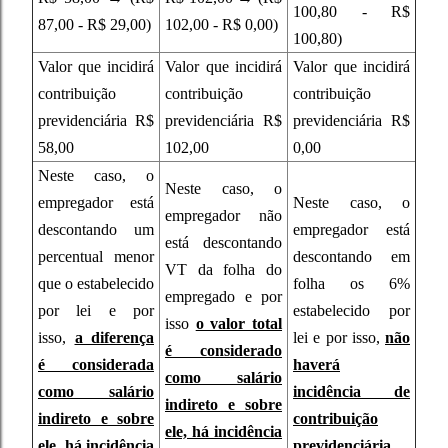
100,80 - R$
87,00 - R$ 29,00)
102,00 - R$ 0,00)
100,80)
Valor que incidirá
Valor que incidirá
Valor que incidirá
contribuição
contribuição
contribuição
previdenciária R$
previdenciária R$
previdenciária R$
58,00
102,00
0,00
Neste caso, o
Neste caso, o
empregador está
Neste caso, o
empregador não
descontando um
empregador está
está descontando
percentual menor
descontando em
VT da folha do
que o estabelecido
folha os 6%
empregado e por
por lei e por
estabelecido por
isso
o valor total
isso,
a diferença
lei e por isso,
não
é considerado
é considerada
haverá
como salário
como salário
incidência de
indireto e sobre
indireto e sobre
contribuição
ele, há incidência
ele, há incidência
previdenciária
.