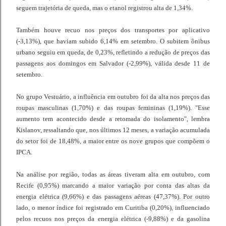
seguem trajetória de queda, mas o etanol registrou alta de 1,34%.
Também houve recuo nos preços dos transportes por aplicativo
(-3,13%), que haviam subido 6,14% em setembro. O subitem ônibus
urbano seguiu em queda, de 0,23%, refletindo a redução de preços das
passagens aos domingos em Salvador (-2,99%), válida desde 11 de
setembro.
No grupo Vestuário, a influência em outubro foi da alta nos preços das
roupas masculinas (1,70%) e das roupas femininas (1,19%). "Esse
aumento tem acontecido desde a retomada do isolamento", lembra
Kislanov, ressaltando que, nos últimos 12 meses, a variação acumulada
do setor foi de 18,48%, a maior entre os nove grupos que compõem o
IPCA.
Na análise por região, todas as áreas tiveram alta em outubro, com
Recife (0,95%) marcando a maior variação por conta das altas da
energia elétrica (9,66%) e das passagens aéreas (47,37%). Por outro
lado, o menor índice foi registrado em Curitiba (0,20%), influenciado
pelos recuos nos preços da energia elétrica (-9,88%) e da gasolina