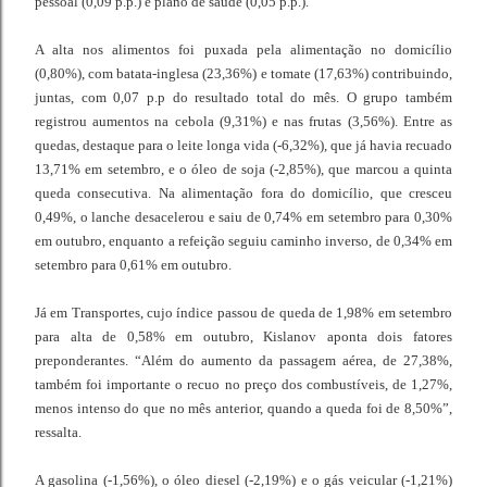
pessoal (0,09 p.p.) e plano de saúde (0,05 p.p.).
A alta nos alimentos foi puxada pela alimentação no domicílio
(0,80%), com batata-inglesa (23,36%) e tomate (17,63%) contribuindo,
juntas, com 0,07 p.p do resultado total do mês. O grupo também
registrou aumentos na cebola (9,31%) e nas frutas (3,56%). Entre as
quedas, destaque para o leite longa vida (-6,32%), que já havia recuado
13,71% em setembro, e o óleo de soja (-2,85%), que marcou a quinta
queda consecutiva. Na alimentação fora do domicílio, que cresceu
0,49%, o lanche desacelerou e saiu de 0,74% em setembro para 0,30%
em outubro, enquanto a refeição seguiu caminho inverso, de 0,34% em
setembro para 0,61% em outubro.
Já em Transportes, cujo índice passou de queda de 1,98% em setembro
para alta de 0,58% em outubro, Kislanov aponta dois fatores
preponderantes. “Além do aumento da passagem aérea, de 27,38%,
também foi importante o recuo no preço dos combustíveis, de 1,27%,
menos intenso do que no mês anterior, quando a queda foi de 8,50%”,
ressalta.
A gasolina (-1,56%), o óleo diesel (-2,19%) e o gás veicular (-1,21%)