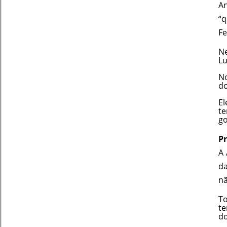
An
“q
Fe
Ne
Lu
No
do
E
te
go
Pr
A 
da
nã
To
te
d