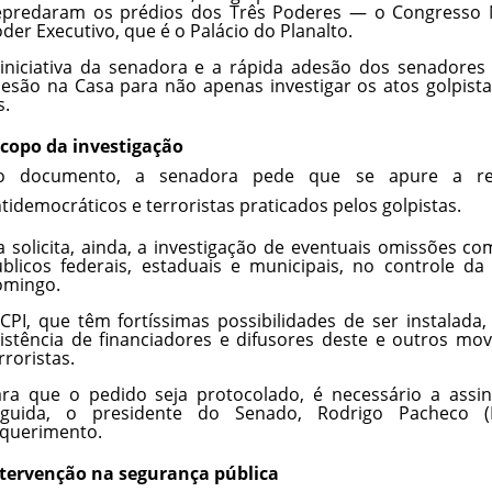
epredaram os prédios dos Três Poderes — o Congresso N
der Executivo, que é o Palácio do Planalto.
iniciativa da senadora e a rápida adesão dos senadore
esão na Casa para não apenas investigar os atos golpista
s.
copo da investigação
o documento, a senadora pede que se apure a resp
tidemocráticos e terroristas praticados pelos golpistas.
a solicita, ainda, a investigação de eventuais omissões c
blicos federais, estaduais e municipais, no controle d
omingo.
CPI, que têm fortíssimas possibilidades de ser instalada,
istência de financiadores e difusores deste e outros mo
rroristas.
ra que o pedido seja protocolado, é necessário a assi
eguida, o presidente do Senado, Rodrigo Pacheco (
querimento.
tervenção na segurança pública