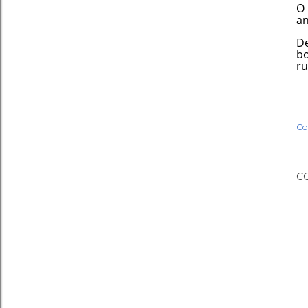
O 
an
D
bo
ru
Co
C