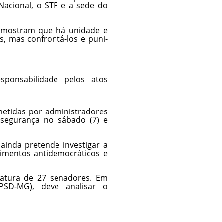
acional, o STF e a sede do
s mostram que há unidade e
s, mas confrontá-los e puni-
onsabilidade pelos atos
ometidas por administradores
a segurança no sábado (7) e
 ainda pretende investigar a
vimentos antidemocráticos e
natura de 27 senadores. Em
PSD-MG), deve analisar o