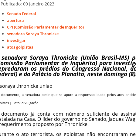
Publicado: 09 Janeiro 2023
Senado Federal
abertura
CPI (Comissão Parlamentar de Inquérito)
senadora Soraya Thronicke
investigar
atos golpistas
 senadora Soraya Thronicke (União Brasil-MS) p
Comissão Parlamentar de Inquérito) para investig
epredaram os prédios do Congresso Nacional, do
ederal) e do Palácio do Planalto, neste domingo (8)
 documento, a senadora pede que se apure a responsabilidade pelos atos antidemo
pistas | Foto: divulgação
 documento já conta com número suficiente de assinat
stalada na Casa. O líder do governo no Senado, Jaques Wa
requerimento proposto por Thronicke.
rante o ato terrorista, os golpistas não encontraram ne