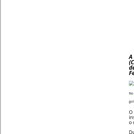
A
(
d
F
No
gol
O
in
o 
Du