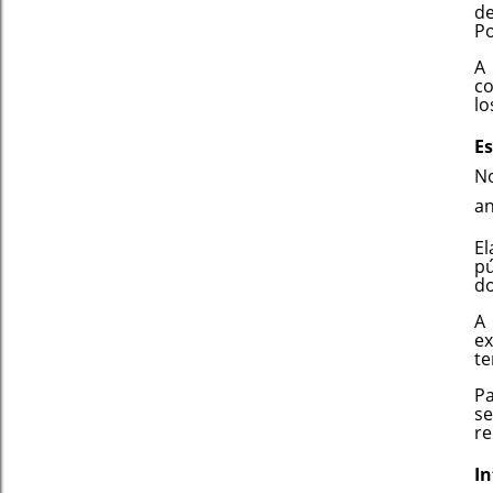
d
Po
A 
co
lo
Es
N
an
El
pú
d
A 
ex
te
Pa
s
re
In