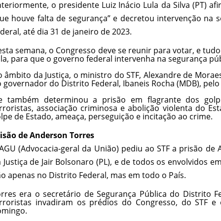
teriormente, o presidente Luiz Inácio Lula da Silva (PT) afi
ue houve falta de segurança” e decretou intervenção na s
deral, até dia 31 de janeiro de 2023.
sta semana, o Congresso deve se reunir para votar, e tudo
la, para que o governo federal intervenha na segurança púb
 âmbito da Justiça, o ministro do STF, Alexandre de Mora
 governador do Distrito Federal, Ibaneis Rocha (MDB), pelo 
le também determinou a prisão em flagrante dos golpi
rroristas, associação criminosa e abolição violenta do Es
lpe de Estado, ameaça, perseguição e incitação ao crime.
isão de Anderson Torres
AGU (Advocacia-geral da União) pediu ao STF a prisão de 
 Justiça de Jair Bolsonaro (PL), e de todos os envolvidos e
o apenas no Distrito Federal, mas em todo o País.
rres era o secretário de Segurança Pública do Distrito 
rroristas invadiram os prédios do Congresso, do STF e 
omingo.