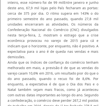
inteiro, esse número foi de 99 milEntre janeiro e junho
deste ano, 67,9 mil lojas pelo País fecharam as portas:
cerca de 375 por dia. O ritmo supera em 143% o do
primeiro semestre do ano passado, quando 27,8 mil
unidades encerraram as atividades. Os números da
Confederação Nacional do Comércio (CNC) divulgados
nesta terça-feira, 2, mostram o estrago que a crise
econômica provocou no varejo de 2015 para cá e
indicam que o horizonte, por enquanto, não é positivo. A
expectativa para o ano é de queda nas vendas e mais
demissões.
Ainda que os índices de confiança do comércio tenham
melhorado em maio, a previsão é de que as vendas do
varejo caiam 10,6% em 2016, um resultado pior do que o
do ano passado, quando o recuo foi de 8,6%. Por
enquanto, a expectativa é de que o Dia dos Pais e o
Natal também sejam mais fracos, como já aconteceu
com outras datas importantes ao longo do ano. Segundo
a confederação, o comércio deve perder 267,2 mil postos
de trabalho em 2016, depois de já ter fechado 278,5 mil