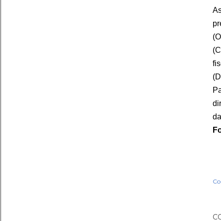
As
pr
(O
(C
fi
(D
Pa
di
da
Fo
Co
C