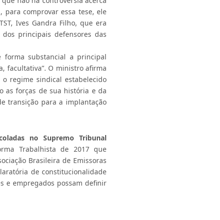
a que não há controvérsia acerca
E, para comprovar essa tese, ele
TST, Ives Gandra Filho, que era
dos principais defensores das
e forma substancial a principal
, facultativa”. O ministro afirma
 o regime sindical estabelecido
 as forças de sua história e da
de transição para a implantação
ocoladas no Supremo Tribunal
forma Trabalhista de 2017 que
ssociação Brasileira de Emissoras
claratória de constitucionalidade
s e empregados possam definir