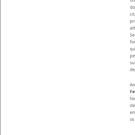
fi
do
ci
pr
al
Se
fo
qu
pe
su
de
A
Fe
to
de
em
os