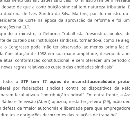
nanciamento das atividades sindicais”. O ministro também ressalt
 debate de que a contribuição sindical tem natureza tributária. 
ta doutrina de Ives Gandra da Silva Martins, pai do ministro do 
esidente da Corte na época da aprovação da reforma e foi um 
terações na CLT.
gundo o ministro, a Reforma Trabalhista “desinstitucionaliza d
nte de custeio das instituições sindicais, tornando-a, como se alega
e o Congresso pode “não ter observado, ao menos ‘prima facie’,
la Constituição de 1988 em sua maior amplitude, desequilibrando
a atual conformação constitucional, e sem oferecer um período 
 novas regras relativas ao custeio das entidades sindicais”.
o todo, o
STF tem 17 ações de inconstitucionalidade prot
deral
por federações sindicais contra os dispositivos da Re
rnaram facultativa a “contribuição sindical”. Em outra frente, a A
 Rádio e Televisão (Abert) ajuizou, nesta terça-feira (29), ação de
 defesa da “maior autonomia e liberdade para que empregadore
 direitos e obrigações decorrentes das relações de trabalho”.