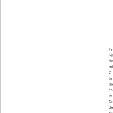
Fa
re
do
mi
O 
br
da
co
IV
De
de