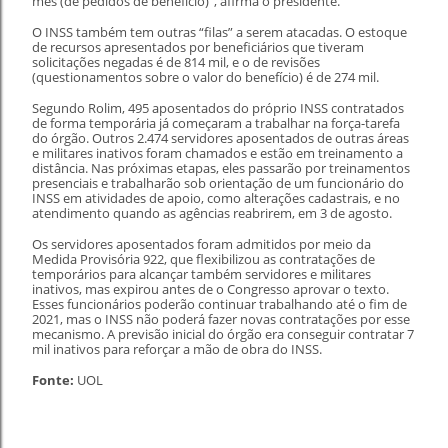
mês (de pedidos de benefício)”, afirma o presidente.
O INSS também tem outras “filas” a serem atacadas. O estoque
de recursos apresentados por beneficiários que tiveram
solicitações negadas é de 814 mil, e o de revisões
(questionamentos sobre o valor do benefício) é de 274 mil.
Segundo Rolim, 495 aposentados do próprio INSS contratados
de forma temporária já começaram a trabalhar na força-tarefa
do órgão. Outros 2.474 servidores aposentados de outras áreas
e militares inativos foram chamados e estão em treinamento a
distância. Nas próximas etapas, eles passarão por treinamentos
presenciais e trabalharão sob orientação de um funcionário do
INSS em atividades de apoio, como alterações cadastrais, e no
atendimento quando as agências reabrirem, em 3 de agosto.
Os servidores aposentados foram admitidos por meio da
Medida Provisória 922, que flexibilizou as contratações de
temporários para alcançar também servidores e militares
inativos, mas expirou antes de o Congresso aprovar o texto.
Esses funcionários poderão continuar trabalhando até o fim de
2021, mas o INSS não poderá fazer novas contratações por esse
mecanismo. A previsão inicial do órgão era conseguir contratar 7
mil inativos para reforçar a mão de obra do INSS.
Fonte:
UOL