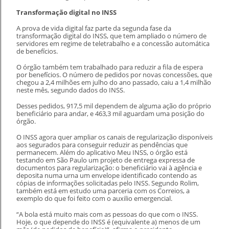
Transformação digital no INSS
A prova de vida digital faz parte da segunda fase da
transformação digital do INSS, que tem ampliado o número de
servidores em regime de teletrabalho e a concessão automática
de benefícios.
O órgão também tem trabalhado para reduzir a fila de espera
por benefícios. O número de pedidos por novas concessões, que
chegou a 2,4 milhões em julho do ano passado, caiu a 1,4 milhão
neste mês, segundo dados do INSS.
Desses pedidos, 917,5 mil dependem de alguma ação do próprio
beneficiário para andar, e 463,3 mil aguardam uma posição do
órgão.
O INSS agora quer ampliar os canais de regularização disponíveis
aos segurados para conseguir reduzir as pendências que
permanecem. Além do aplicativo Meu INSS, o órgão está
testando em São Paulo um projeto de entrega expressa de
documentos para regularização: o beneficiário vai à agência e
deposita numa urna um envelope identificado contendo as
cópias de informações solicitadas pelo INSS. Segundo Rolim,
também está em estudo uma parceria com os Correios, a
exemplo do que foi feito com o
auxilio emergencial
.
“A bola está muito mais com as pessoas do que com o INSS.
Hoje, o que depende do INSS é (equivalente a) menos de um