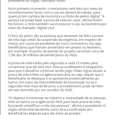
presidente do órgão, Leonardo Rolim.
Num primeiro momento, o mecanismo será feito por meio de
reconhecimento facial, com o uso da câmera do celular, para
quem já tem carteira de motorista ou título de eleitor digital. “A
pessoa vai poder fazer a prova de vida em casa”, afirma Rolim.
No futuro, o INSS também vai incorporar o uso da biometria por
meio da chamada “digital viva”.
O foco do piloto são as pessoas que deveriam ter feito a prova
de vida logo antes da suspensão da exigência, em meados de
março, por causa da pandemia do novo
coronavírus
. Ou seja,
beneficiários que fizeram aniversário em janeiro ou fevereiro,
por exemplo. O ponto de partida do projeto vai incluir cerca de
1,5% dos 36 milhões de beneficiários do INSS.
A prova de vida é feita pelo segurado a cada 12 meses para
comprovar que ele está vivo. Esse procedimento é obrigatório
para que o benefício continue sendo pago. Pelas regras atuais, a
prova de vida é feita na agência bancária, ou seja, requer que o
beneficiário se desloque e se apresente presencialmente ao
banco. Em casos de impossibilidade de locomoção ou se o
segurado tiver mais de 80 anos, o procedimento pode ser feito
em seu domicílio por um servidor do INSS.
“O objetivo é minimizar ao máximo a necessidade de as pessoas
irem ao banco ou à agência do INSS para fazer prova de vida,
buscando simplificar a vida das pessoas”, afirma o presidente. O
órgão ainda está decidindo como fará a notificação dos
beneficiários elegíveis para dar início ao projeto.