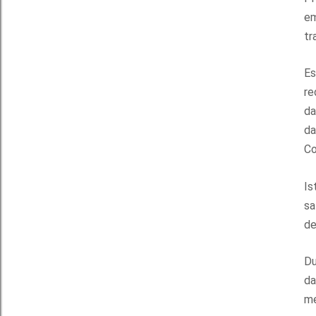
em
tr
Es
re
da
da
Co
Is
sa
de
Du
da
me