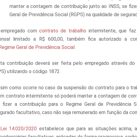
manter a contagem de contribuição junto ao INSS, se fize
Geral de Previdência Social (RGPS) na qualidade de segurad
 empregado com
contrato de trabalho
intermitente, que faz
nsal limitado a R$ 600,00, também fica autorizado a cont
Regime Geral de Previdência Social
.
ta contribuição deverá ser feita pelo empregado através do 
S) utilizando o código 1872.
sim como ocorre no caso da suspensão do contrato para o t
m contrato intermitente só poderá manter a contagem de contr
 fizer a contribuição para o Regime Geral de Previdência 
gurado facultativo, caso não seja remunerado em função da con
A
Lei 14.020/2020
estabelece que para as situações acima, as
evidenciárias facultativas, aplicadas de forma progressiva, serão