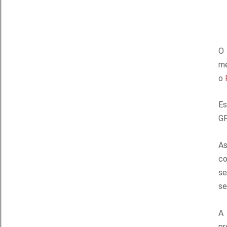
O
me
o
Es
GP
As
co
se
se
pr