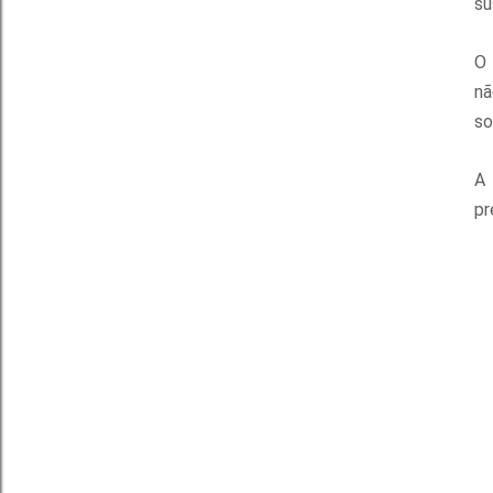
su
O 
nã
so
pr