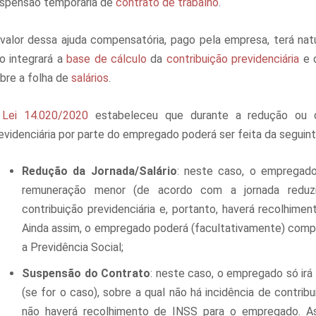
spensão temporária de
contrato de trabalho
.
valor dessa ajuda compensatória, pago pela empresa, terá natur
o integrará a
base de cálculo
da
contribuição previdenciária
e d
bre a folha de
salários
.
A
Lei 14.020/2020
estabeleceu que durante a redução ou d
evidenciária por parte do empregado poderá ser feita da seguin
Redução da Jornada/Salário
: neste caso, o empregad
remuneração menor (de acordo com a jornada reduzida
contribuição previdenciária e, portanto, haverá recolhim
Ainda assim, o empregado poderá (facultativamente) comp
a Previdência Social;
Suspensão do Contrato
: neste caso, o empregado só irá
(se for o caso), sobre a qual não há incidência de contribu
não haverá recolhimento de INSS para o empregado. A