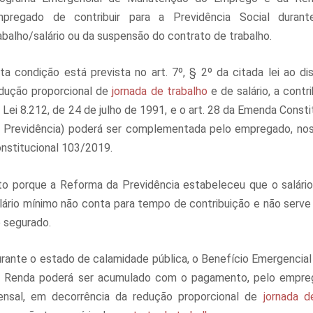
pregado de contribuir para a Previdência Social duran
abalho/salário ou da suspensão do contrato de trabalho.
ta condição está prevista no art. 7º, § 2º da citada lei ao d
dução proporcional de
jornada de trabalho
e de salário, a cont
 Lei 8.212, de 24 de julho de 1991, e o art. 28 da Emenda Cons
 Previdência) poderá ser complementada pelo empregado, no
nstitucional 103/2019.
to porque a Reforma da Previdência estabeleceu que o salário
lário mínimo não conta para tempo de contribuição e não serv
 segurado.
rante o estado de calamidade pública, o Benefício Emergencia
 Renda poderá ser acumulado com o pagamento, pelo empreg
nsal, em decorrência da redução proporcional de
jornada d