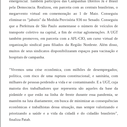
emergencial. Também participou das Campanhas Direitos Já e Brasil
pela Democracia. Realizou, em parceria com as centrais brasileiras, o
megaevento virtual em comemoração ao 1 de Maio. Conseguiu
eliminar os “jabutis” da Medida Provisória 936 no Senado. Conseguiu
que a Prefeitura de São Paulo aumentasse o número de veículos de
transporte coletivo na capital, a fim de evitar aglomerações. A UGT
também promoveu, em parceria com a AFL-CIO, um curso virtual de
organização sindical para filiados da Região Nordeste. Além disso,
muitos de seus sindicatos disponibilizaram espaços para vacinação e
hospitais de campanha.
“Vivemos uma crise econômica, com milhões de desempregados;
política, com risco de uma ruptura constitucional; e sanitária, com
milhares de pessoas perdendo a vida e se contaminando. E a UGT, cuja
maioria dos trabalhadores que representa são aqueles da base da
pirâmide e que estão na linha de frente durante essa pandemia, se
mantém na luta diariamente, em busca de minimizar as consequências
econômicas e trabalhistas dessa situação, mas sempre valorizando e
priorizando a saúde e a vida da cidadã e do cidadão brasileiro”,
finaliza Patah.